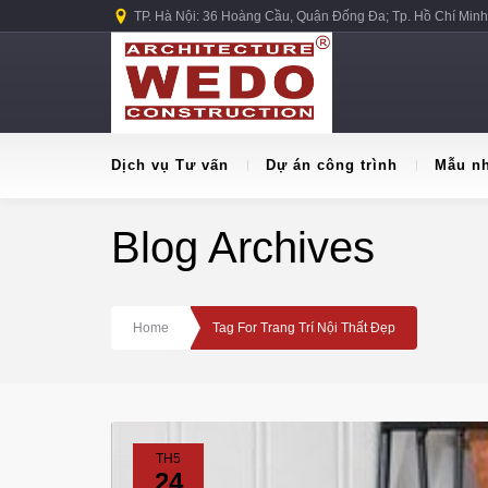
TP. Hà Nội: 36 Hoàng Cầu, Quận Đống Đa; Tp. Hồ Chí Minh
Dịch vụ Tư vấn
Dự án công trình
Mẫu n
Blog Archives
Home
Tag For Trang Trí Nội Thất Đẹp
TH5
24