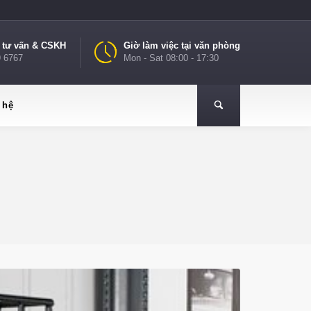
e tư vấn & CSKH
Giờ làm việc tại văn phòng
9 6767
Mon - Sat 08:00 - 17:30
 hệ