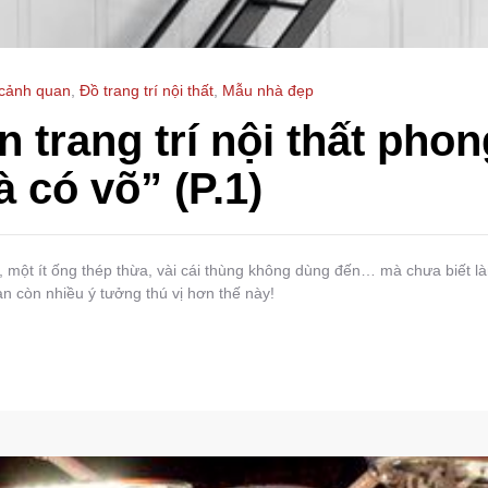
 cảnh quan
,
Đồ trang trí nội thất
,
Mẫu nhà đẹp
n trang trí nội thất pho
 có võ” (P.1)
ì, một ít ống thép thừa, vài cái thùng không dùng đến… mà chưa biết 
bạn còn nhiều ý tưởng thú vị hơn thế này!