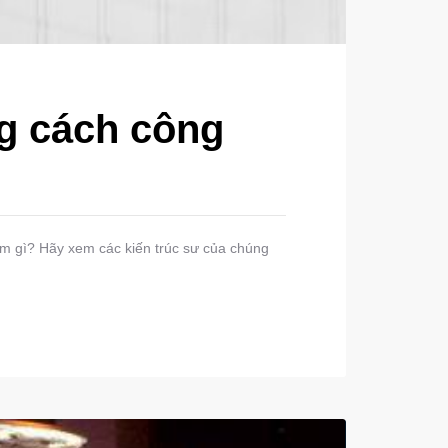
ng cách công
làm gì? Hãy xem các kiến trúc sư của chúng