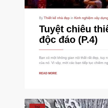
By
Thiết kế nhà đẹp
in
Kinh nghiệm xây dựn
Tuyệt chiêu thi
độc đáo (P.4)
Bạn có một không gian nội thất rất đẹp, tuy 
của nó. Vì vậy, mời các bạn tiếp tục chiêm
READ MORE
TH2