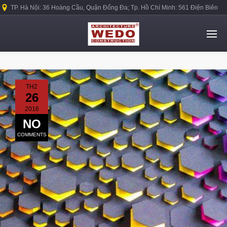
TP. Hà Nội: 36 Hoàng Cầu, Quận Đống Đa; Tp. Hồ Chí Minh: 561 Điện Biên
Phủ, Quận Bình Thạnh.
TH2
26
2016
NO
COMMENTS