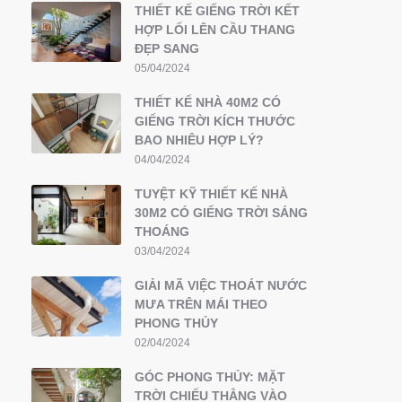
THIẾT KẾ GIẾNG TRỜI KẾT
HỢP LỐI LÊN CẦU THANG
ĐẸP SANG
05/04/2024
THIẾT KẾ NHÀ 40M2 CÓ
GIẾNG TRỜI KÍCH THƯỚC
BAO NHIÊU HỢP LÝ?
04/04/2024
TUYỆT KỸ THIẾT KẾ NHÀ
30M2 CÓ GIẾNG TRỜI SÁNG
THOÁNG
03/04/2024
GIẢI MÃ VIỆC THOÁT NƯỚC
MƯA TRÊN MÁI THEO
PHONG THỦY
02/04/2024
GÓC PHONG THỦY: MẶT
TRỜI CHIẾU THẲNG VÀO