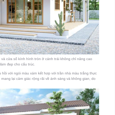
và cửa sổ kính hình tròn ở cánh trái không chỉ nâng cao
làm đẹp cho cấu trúc.
 hồi với ngói màu xám kết hợp với trần nhà màu trắng thực
g mang lại cảm giác rộng rãi về ánh sáng và không gian, do