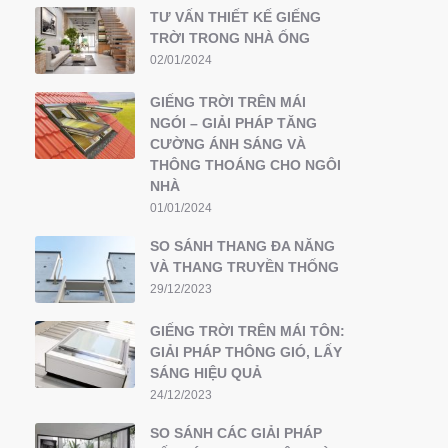
TƯ VẤN THIẾT KẾ GIẾNG
TRỜI TRONG NHÀ ỐNG
02/01/2024
GIẾNG TRỜI TRÊN MÁI
NGÓI – GIẢI PHÁP TĂNG
CƯỜNG ÁNH SÁNG VÀ
THÔNG THOÁNG CHO NGÔI
NHÀ
01/01/2024
SO SÁNH THANG ĐA NĂNG
VÀ THANG TRUYỀN THỐNG
29/12/2023
GIẾNG TRỜI TRÊN MÁI TÔN:
GIẢI PHÁP THÔNG GIÓ, LẤY
SÁNG HIỆU QUẢ
24/12/2023
SO SÁNH CÁC GIẢI PHÁP