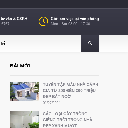
e tư vấn & CSKH
Giờ làm việc tại văn phòng
9 6767
Mon - Sat 08:00 - 17:30
 hệ
BÀI MỚI
TUYỂN TẬP MẪU NHÀ CẤP 4
GIÁ TỪ 200 ĐẾN 300 TRIỆU
ĐẸP BẤT NGỜ
01/07/2024
CÁC LOẠI CÂY TRỒNG
GIẾNG TRỜI TRONG NHÀ
ĐẸP XANH MƯỚT