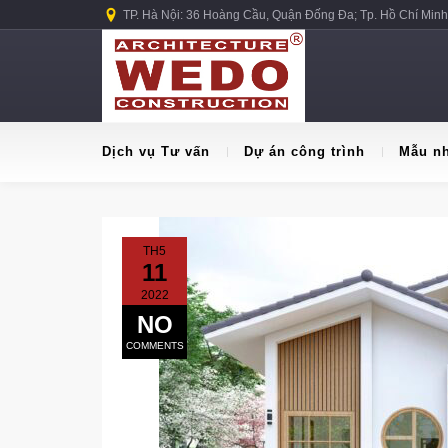
TP. Hà Nội: 36 Hoàng Cầu, Quận Đống Đa; Tp. Hồ Chí Minh
Dịch vụ Tư vấn
Dự án công trình
Mẫu n
TH5
11
2022
NO
COMMENTS