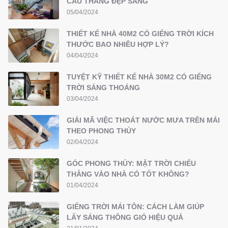
CẦU THANG ĐẸP SANG
05/04/2024
THIẾT KẾ NHÀ 40M2 CÓ GIẾNG TRỜI KÍCH
THƯỚC BAO NHIÊU HỢP LÝ?
04/04/2024
TUYỆT KỸ THIẾT KẾ NHÀ 30M2 CÓ GIẾNG
TRỜI SÁNG THOÁNG
03/04/2024
GIẢI MÃ VIỆC THOÁT NƯỚC MƯA TRÊN MÁI
THEO PHONG THỦY
02/04/2024
GÓC PHONG THỦY: MẶT TRỜI CHIẾU
THẲNG VÀO NHÀ CÓ TỐT KHÔNG?
01/04/2024
GIẾNG TRỜI MÁI TÔN: CÁCH LÀM GIÚP
LẤY SÁNG THÔNG GIÓ HIỆU QUẢ