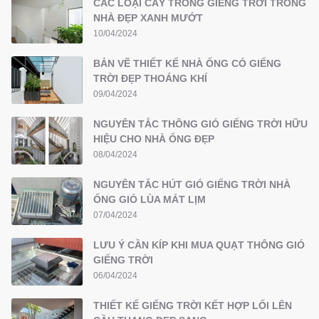
CÁC LOẠI CÂY TRỒNG GIẾNG TRỜI TRONG
NHÀ ĐẸP XANH MƯỚT
10/04/2024
BẢN VẼ THIẾT KẾ NHÀ ỐNG CÓ GIẾNG
TRỜI ĐẸP THOÁNG KHÍ
09/04/2024
NGUYÊN TẮC THÔNG GIÓ GIẾNG TRỜI HỮU
HIỆU CHO NHÀ ỐNG ĐẸP
08/04/2024
NGUYÊN TẮC HÚT GIÓ GIẾNG TRỜI NHÀ
ỐNG GIÓ LÙA MÁT LỊM
07/04/2024
LƯU Ý CẦN KÍP KHI MUA QUẠT THÔNG GIÓ
GIẾNG TRỜI
06/04/2024
THIẾT KẾ GIẾNG TRỜI KẾT HỢP LỐI LÊN