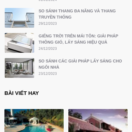
SO SÁNH THANG ĐA NĂNG VÀ THANG
TRUYỀN THỐNG
29/12/2023
GIẾNG TRỜI TRÊN MÁI TÔN: GIẢI PHÁP
THÔNG GIÓ, LẤY SÁNG HIỆU QUẢ
24/12/2023
SO SÁNH CÁC GIẢI PHÁP LẤY SÁNG CHO
NGÔI NHÀ
23/12/2023
BÀI VIẾT HAY