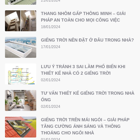
21/01/2024
THANG NHÔM GẤP THÔNG MINH – GIẢI
PHÁP AN TOÀN CHO MỌI CÔNG VIỆC
18/01/2024
GIẾNG TRỜI NÊN ĐẶT Ở ĐÂU TRONG NHÀ?
17/01/2024
LƯU Ý TRÁNH 3 SAI LẦM PHỔ BIẾN KHI
THIẾT KẾ NHÀ CÓ 2 GIẾNG TRỜI
02/01/2024
TƯ VẤN THIẾT KẾ GIẾNG TRỜI TRONG NHÀ
ỐNG
02/01/2024
GIẾNG TRỜI TRÊN MÁI NGÓI – GIẢI PHÁP
TĂNG CƯỜNG ÁNH SÁNG VÀ THÔNG
THOÁNG CHO NGÔI NHÀ
01/01/2024