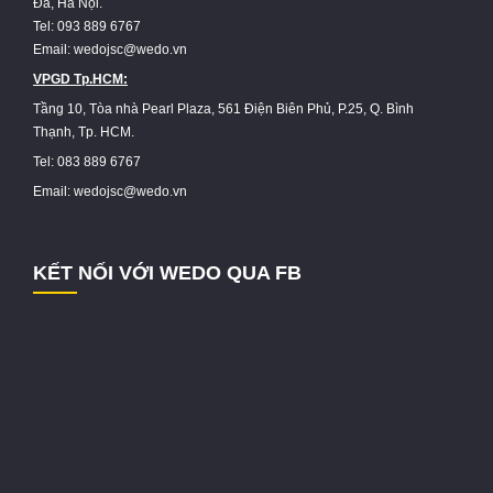
Đa, Hà Nội.
Tel: 093 889 6767
Email: wedojsc@wedo.vn
VPGD Tp.HCM:
Tầng 10, Tòa nhà Pearl Plaza, 561 Điện Biên Phủ, P.25, Q. Bình
Thạnh, Tp. HCM.
Tel: 083 889 6767
Email: wedojsc@wedo.vn
KẾT NỐI VỚI WEDO QUA FB