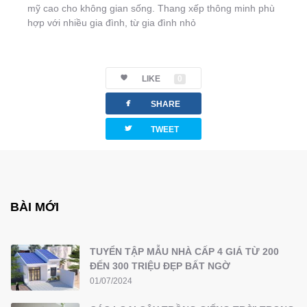
mỹ cao cho không gian sống. Thang xếp thông minh phù
hợp với nhiều gia đình, từ gia đình nhỏ
LIKE
0
facebook
SHARE
twitterbird
TWEET
BÀI MỚI
TUYỂN TẬP MẪU NHÀ CẤP 4 GIÁ TỪ 200
ĐẾN 300 TRIỆU ĐẸP BẤT NGỜ
01/07/2024