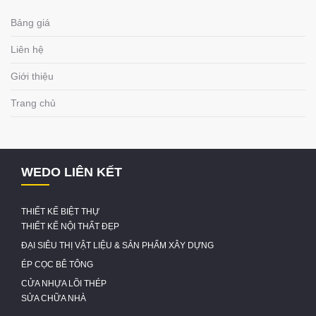
Bảng giá
Liên hệ
Giới thiệu
Trang chủ
WEDO LIÊN KẾT
THIẾT KẾ BIỆT THỰ
THIẾT KẾ NỘI THẤT ĐẸP
ĐẠI SIÊU THỊ VẬT LIỆU & SẢN PHẨM XÂY DỰNG
ÉP CỌC BÊ TÔNG
CỬA NHỰA LÕI THÉP
SỬA CHỮA NHÀ