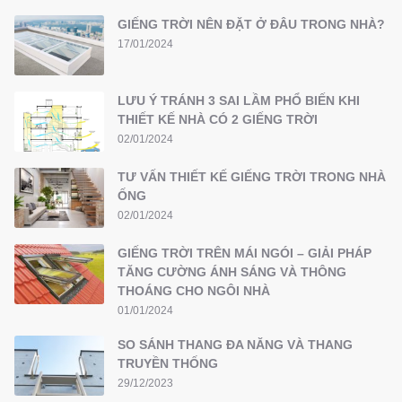
GIẾNG TRỜI NÊN ĐẶT Ở ĐÂU TRONG NHÀ?
17/01/2024
LƯU Ý TRÁNH 3 SAI LẦM PHỔ BIẾN KHI
THIẾT KẾ NHÀ CÓ 2 GIẾNG TRỜI
02/01/2024
TƯ VẤN THIẾT KẾ GIẾNG TRỜI TRONG NHÀ
ỐNG
02/01/2024
GIẾNG TRỜI TRÊN MÁI NGÓI – GIẢI PHÁP
TĂNG CƯỜNG ÁNH SÁNG VÀ THÔNG
THOÁNG CHO NGÔI NHÀ
01/01/2024
SO SÁNH THANG ĐA NĂNG VÀ THANG
TRUYỀN THỐNG
29/12/2023