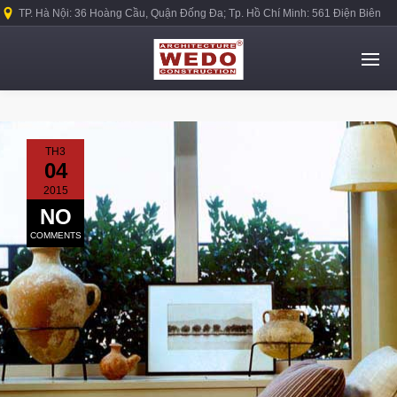
TP. Hà Nội: 36 Hoàng Cầu, Quận Đống Đa; Tp. Hồ Chí Minh: 561 Điện Biên
Phủ, Quận Bình Thạnh.
TH3
04
2015
NO
COMMENTS