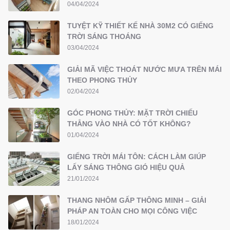
04/04/2024
TUYỆT KỸ THIẾT KẾ NHÀ 30M2 CÓ GIẾNG
TRỜI SÁNG THOÁNG
03/04/2024
GIẢI MÃ VIỆC THOÁT NƯỚC MƯA TRÊN MÁI
THEO PHONG THỦY
02/04/2024
GÓC PHONG THỦY: MẶT TRỜI CHIẾU
THẲNG VÀO NHÀ CÓ TỐT KHÔNG?
01/04/2024
GIẾNG TRỜI MÁI TÔN: CÁCH LÀM GIÚP
LẤY SÁNG THÔNG GIÓ HIỆU QUẢ
21/01/2024
THANG NHÔM GẤP THÔNG MINH – GIẢI
PHÁP AN TOÀN CHO MỌI CÔNG VIỆC
18/01/2024