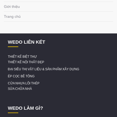
Giới thiệu
Trang chủ
WEDO LIÊN KẾT
THIẾT KẾ BIỆT THỰ
THIẾT KẾ NỘI THẤT ĐẸP
ĐẠI SIÊU THỊ VẬT LIỆU & SẢN PHẨM XÂY DỰNG
ÉP CỌC BÊ TÔNG
CỬA NHỰA LÕI THÉP
SỬA CHỮA NHÀ
WEDO LÀM GÌ?