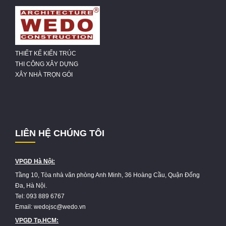
THIẾT KẾ KIẾN TRÚC
THI CÔNG XÂY DỰNG
XÂY NHÀ TRỌN GÓI
LIÊN HỆ CHÚNG TÔI
VPGD Hà Nội:
Tầng 10, Tòa nhà văn phòng Anh Minh, 36 Hoàng Cầu, Quận Đống
Đa, Hà Nội.
Tel: 093 889 6767
Email: wedojsc@wedo.vn
VPGD Tp.HCM: