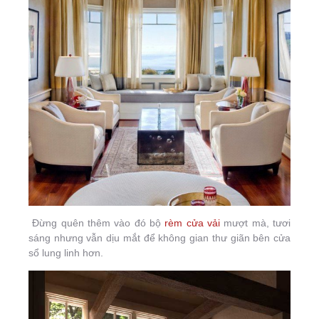
Đừng quên thêm vào đó bộ
rèm cửa vải
mượt mà, tươi
sáng nhưng vẫn dịu mắt để không gian thư giãn bên cửa
sổ lung linh hơn.