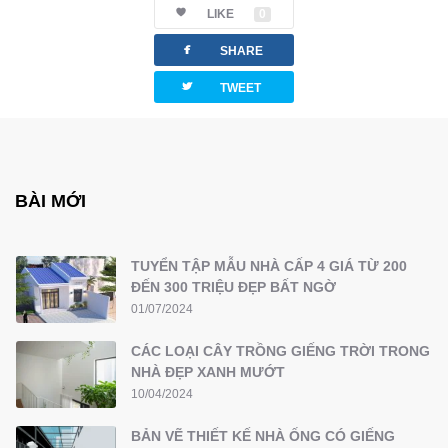
LIKE
0
facebook
SHARE
twitterbird
TWEET
BÀI MỚI
TUYỂN TẬP MẪU NHÀ CẤP 4 GIÁ TỪ 200
ĐẾN 300 TRIỆU ĐẸP BẤT NGỜ
01/07/2024
CÁC LOẠI CÂY TRỒNG GIẾNG TRỜI TRONG
NHÀ ĐẸP XANH MƯỚT
10/04/2024
BẢN VẼ THIẾT KẾ NHÀ ỐNG CÓ GIẾNG