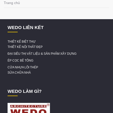
Trang chủ
WEDO LIÊN KẾT
THIẾT KẾ BIỆT THỰ
THIẾT KẾ NỘI THẤT ĐẸP
ĐẠI SIÊU THỊ VẬT LIỆU & SẢN PHẨM XÂY DỰNG
ÉP CỌC BÊ TÔNG
CỬA NHỰA LÕI THÉP
SỬA CHỮA NHÀ
WEDO LÀM GÌ?