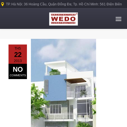
TP. Hà Nội: 36 Hoàng Cầu, Quận Đống Đa; Tp. Hồ Chí Minh: 561 Điện Biên
Phủ, Quận Bình Thạnh.
TH5
22
2013
NO
COMMENTS