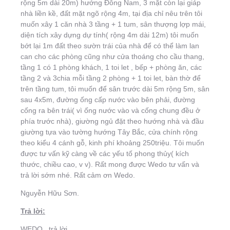
rộng 5m dài 20m) hướng Đông Nam, 3 mặt còn lại giáp
nhà liền kề, đất mặt ngõ rộng 4m, tại địa chỉ nêu trên tôi
muốn xây 1 căn nhà 3 tầng + 1 tum, sân thượng lợp mái,
diện tích xây dựng dự tính( rộng 4m dài 12m) tôi muốn
bớt lại 1m đất theo sườn trái của nhà để có thể làm lan
can cho các phòng cũng như cửa thoáng cho cầu thang,
tầng 1 có 1 phòng khách, 1 toi let , bếp + phòng ăn, các
tầng 2 và 3chia mỗi tầng 2 phòng + 1 toi let, bàn thờ để
trên tầng tum, tôi muốn để sân trước dài 5m rộng 5m, sân
sau 4x5m, đường ống cấp nước vào bên phải, đường
cống ra bên trái( vì ống nước vào và cống chung đều ở
phía trước nhà), giường ngủ đặt theo hướng nhà và đầu
giường tựa vào tường hướng Tây Bắc, cửa chính rộng
theo kiểu 4 cánh gỗ, kinh phí khoảng 250triệu. Tôi muốn
được tư vấn kỹ càng về các yếu tố phong thủy( kích
thước, chiều cao, v v). Rất mong được Wedo tư vấn và
trả lời sớm nhé. Rất cảm ơn Wedo.
Nguyễn Hữu Sơn.
Trả lời:
WEDO ,.trả lời