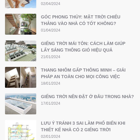
02/04/2024
GÓC PHONG THỦY: MẶT TRỜI CHIẾU
THẲNG VÀO NHÀ CÓ TỐT KHÔNG?
01/04/2024
GIẾNG TRỜI MÁI TÔN: CÁCH LÀM GIÚP
LẤY SÁNG THÔNG GIÓ HIỆU QUẢ
21/01/2024
THANG NHÔM GẤP THÔNG MINH – GIẢI
PHÁP AN TOÀN CHO MỌI CÔNG VIỆC
18/01/2024
GIẾNG TRỜI NÊN ĐẶT Ở ĐÂU TRONG NHÀ?
17/01/2024
LƯU Ý TRÁNH 3 SAI LẦM PHỔ BIẾN KHI
THIẾT KẾ NHÀ CÓ 2 GIẾNG TRỜI
02/01/2024