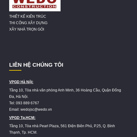
THIẾT KẾ KIẾN TRÚC
THI CÔNG XÂY DỰNG
XÂY NHÀ TRỌN GÓI
LIÊN HỆ CHÚNG TÔI
VPGD Hà Nội:
Tầng 10, Tòa nhà văn phòng Anh Minh, 36 Hoàng Cầu, Quận Đống
Đa, Hà Nội.
Tel: 093 889 6767
Email: wedojsc@wedo.vn
VPGD Tp.HCM:
Tầng 10, Tòa nhà Pearl Plaza, 561 Điện Biên Phủ, P.25, Q. Bình
Thạnh, Tp. HCM.