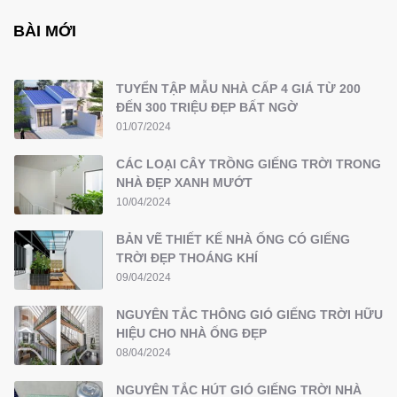
BÀI MỚI
TUYỂN TẬP MẪU NHÀ CẤP 4 GIÁ TỪ 200
ĐẾN 300 TRIỆU ĐẸP BẤT NGỜ
01/07/2024
CÁC LOẠI CÂY TRỒNG GIẾNG TRỜI TRONG
NHÀ ĐẸP XANH MƯỚT
10/04/2024
BẢN VẼ THIẾT KẾ NHÀ ỐNG CÓ GIẾNG
TRỜI ĐẸP THOÁNG KHÍ
09/04/2024
NGUYÊN TẮC THÔNG GIÓ GIẾNG TRỜI HỮU
HIỆU CHO NHÀ ỐNG ĐẸP
08/04/2024
NGUYÊN TẮC HÚT GIÓ GIẾNG TRỜI NHÀ