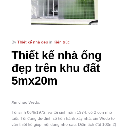
By
Thiết kế nhà đẹp
in
Kiến trúc
Thiết kế nhà ống
đẹp trên khu đất
5mx20m
Xin chào Wedo,
Tôi sinh 06/6/1972, vợ tôi sinh năm 1974, có 2 con nhỏ
tuổi. Tôi đang dự định sẽ tiến hành xây nhà, xin Wedo tư
vấn thiết kế giúp, nội dung như sau: Diện tích đất 100m2(