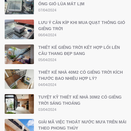
ỐNG GIÓ LÙA MÁT LỊM
07/04/2024
LƯU Ý CẦN KÍP KHI MUA QUẠT THÔNG GIÓ
GIẾNG TRỜI
06/04/2024
THIẾT KẾ GIẾNG TRỜI KẾT HỢP LỐI LÊN
CẦU THANG ĐẸP SANG
05/04/2024
THIẾT KẾ NHÀ 40M2 CÓ GIẾNG TRỜI KÍCH
THƯỚC BAO NHIÊU HỢP LÝ?
04/04/2024
TUYỆT KỸ THIẾT KẾ NHÀ 30M2 CÓ GIẾNG
TRỜI SÁNG THOÁNG
03/04/2024
GIẢI MÃ VIỆC THOÁT NƯỚC MƯA TRÊN MÁI
THEO PHONG THỦY