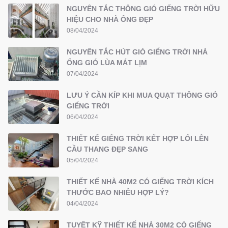
NGUYÊN TẮC THÔNG GIÓ GIẾNG TRỜI HỮU
HIỆU CHO NHÀ ỐNG ĐẸP
08/04/2024
NGUYÊN TẮC HÚT GIÓ GIẾNG TRỜI NHÀ
ỐNG GIÓ LÙA MÁT LỊM
07/04/2024
LƯU Ý CẦN KÍP KHI MUA QUẠT THÔNG GIÓ
GIẾNG TRỜI
06/04/2024
THIẾT KẾ GIẾNG TRỜI KẾT HỢP LỐI LÊN
CẦU THANG ĐẸP SANG
05/04/2024
THIẾT KẾ NHÀ 40M2 CÓ GIẾNG TRỜI KÍCH
THƯỚC BAO NHIÊU HỢP LÝ?
04/04/2024
TUYỆT KỸ THIẾT KẾ NHÀ 30M2 CÓ GIẾNG