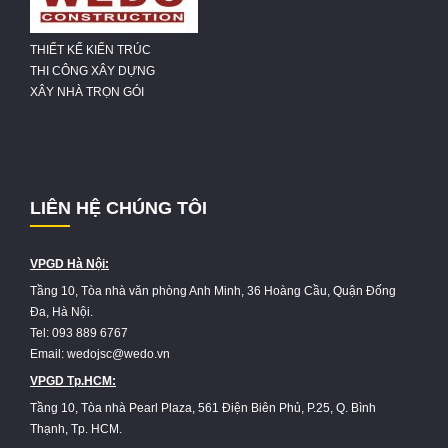
THIẾT KẾ KIẾN TRÚC
THI CÔNG XÂY DỰNG
XÂY NHÀ TRỌN GÓI
LIÊN HỆ CHÚNG TÔI
VPGD Hà Nội:
Tầng 10, Tòa nhà văn phòng Anh Minh, 36 Hoàng Cầu, Quận Đống
Đa, Hà Nội.
Tel: 093 889 6767
Email: wedojsc@wedo.vn
VPGD Tp.HCM:
Tầng 10, Tòa nhà Pearl Plaza, 561 Điện Biên Phủ, P.25, Q. Bình
Thạnh, Tp. HCM.