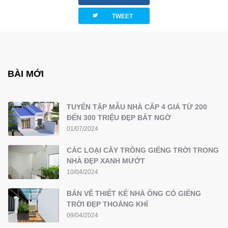
twitterbird
TWEET
BÀI MỚI
TUYỂN TẬP MẪU NHÀ CẤP 4 GIÁ TỪ 200
ĐẾN 300 TRIỆU ĐẸP BẤT NGỜ
01/07/2024
CÁC LOẠI CÂY TRỒNG GIẾNG TRỜI TRONG
NHÀ ĐẸP XANH MƯỚT
10/04/2024
BẢN VẼ THIẾT KẾ NHÀ ỐNG CÓ GIẾNG
TRỜI ĐẸP THOÁNG KHÍ
09/04/2024