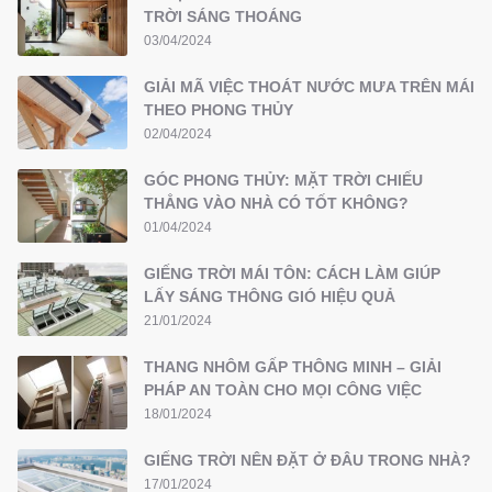
TRỜI SÁNG THOÁNG
03/04/2024
GIẢI MÃ VIỆC THOÁT NƯỚC MƯA TRÊN MÁI
THEO PHONG THỦY
02/04/2024
GÓC PHONG THỦY: MẶT TRỜI CHIẾU
THẲNG VÀO NHÀ CÓ TỐT KHÔNG?
01/04/2024
GIẾNG TRỜI MÁI TÔN: CÁCH LÀM GIÚP
LẤY SÁNG THÔNG GIÓ HIỆU QUẢ
21/01/2024
THANG NHÔM GẤP THÔNG MINH – GIẢI
PHÁP AN TOÀN CHO MỌI CÔNG VIỆC
18/01/2024
GIẾNG TRỜI NÊN ĐẶT Ở ĐÂU TRONG NHÀ?
17/01/2024