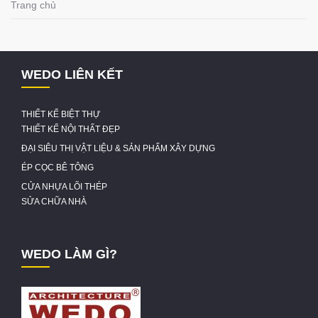
Trang chủ
WEDO LIÊN KẾT
THIẾT KẾ BIỆT THỰ
THIẾT KẾ NỘI THẤT ĐẸP
ĐẠI SIÊU THỊ VẬT LIỆU & SẢN PHẨM XÂY DỰNG
ÉP CỌC BÊ TÔNG
CỬA NHỰA LÕI THÉP
SỬA CHỮA NHÀ
WEDO LÀM GÌ?