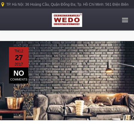
TP. Hà Nội: 36 Hoàng Cầu, Quận Đống Đa; Tp. Hồ Chí Minh: 561 Điện Biên
Phủ, Quận Bình Thạnh.
TH12
27
2017
NO
COMMENTS