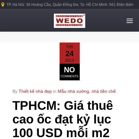
TP. Hà Nội: 36 Hoàng Cầu, Quận Đống Đa; Tp. Hồ Chí Minh: 561 Điện Biên
Phủ, Quận Bình Thạnh.
TH5
24
2013
NO
COMMENTS
By
Thiết kế nhà đẹp
in
Mẫu nhà xưởng, nhà tiền chế
TPHCM: Giá thuê
cao ốc đạt kỷ lục
100 USD mỗi m2