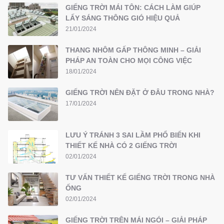
GIẾNG TRỜI MÁI TÔN: CÁCH LÀM GIÚP
LẤY SÁNG THÔNG GIÓ HIỆU QUẢ
21/01/2024
THANG NHÔM GẤP THÔNG MINH – GIẢI
PHÁP AN TOÀN CHO MỌI CÔNG VIỆC
18/01/2024
GIẾNG TRỜI NÊN ĐẶT Ở ĐÂU TRONG NHÀ?
17/01/2024
LƯU Ý TRÁNH 3 SAI LẦM PHỔ BIẾN KHI
THIẾT KẾ NHÀ CÓ 2 GIẾNG TRỜI
02/01/2024
TƯ VẤN THIẾT KẾ GIẾNG TRỜI TRONG NHÀ
ỐNG
02/01/2024
GIẾNG TRỜI TRÊN MÁI NGÓI – GIẢI PHÁP