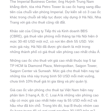
The Imperial Business Center, ông Huỳnh Trung Nam
khẳng định, tòa nhà Petro Tower là cao ốc hạng sang đầu
tiên của chuỗi văn phòng Imperial. Dự kiến sẽ có 3 cao ốc
khác trong chuỗi sẽ tiếp tục được xây dựng ở Hà Nội, Nha
Trang với giá cho thuê cũng rất đắt.
Khảo sát của Công ty Tiếp thị và Kinh doanh BĐS
(CBRE), giá thuê văn phòng mỗi tháng tại Hà Nội hiện ở
mức 30-40 USD một m2, có nơi lên đỉnh 55 USD. Với
mức giá này, Hà Nội đã được ghi danh là một trong
những thành phố có giá thuê văn phòng cao nhất châu Á.
Những cao ốc cho thuê với giá cao nhất thuộc top 5 tại
TP HCM là Diamond Plaza, Metropolitan, Saigon Tower,
Saigon Center và Sunwah. Mức giá cho thuê hiện nay tại
những tòa nhà này trung bình 50 USD mỗi mét vuông,
chưa tính 10% thuế giá trị gia tăng và phí quản lý.
Giá cao ốc văn phòng cho thuê tại Việt Nam hiện nay
phân làm 3 hạng A, B, C. Loại A là những văn phòng cao
cấp có mức giá cao nhất hiện nay là 55 USD mỗi m2 và
hầu như đã kín chỗ. Trong khi đó, loại B thuộc nhóm cao
ốc hạng trung đã có nơi vượt ngưỡng 30 USD trên m2