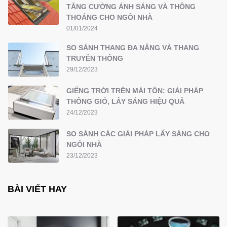
TĂNG CƯỜNG ÁNH SÁNG VÀ THÔNG
THOÁNG CHO NGÔI NHÀ
01/01/2024
SO SÁNH THANG ĐA NĂNG VÀ THANG
TRUYỀN THỐNG
29/12/2023
GIẾNG TRỜI TRÊN MÁI TÔN: GIẢI PHÁP
THÔNG GIÓ, LẤY SÁNG HIỆU QUẢ
24/12/2023
SO SÁNH CÁC GIẢI PHÁP LẤY SÁNG CHO
NGÔI NHÀ
23/12/2023
BÀI VIẾT HAY