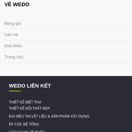
VỀ WEDO
Bảng giá
Liên hệ
Giới thiệu
Trang chủ
WEDO LIÊN KẾT
THIẾT KẾ BIỆT THỰ
THIẾT KẾ NỘI THẤT ĐẸP
ĐẠI SIÊU THỊ VẬT LIỆU & SẢN PHẨM XÂY DỰNG
ÉP CỌC BÊ TÔNG