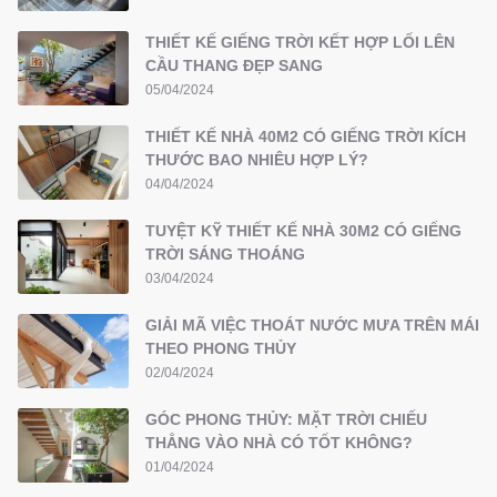
THIẾT KẾ GIẾNG TRỜI KẾT HỢP LỐI LÊN
CẦU THANG ĐẸP SANG
05/04/2024
THIẾT KẾ NHÀ 40M2 CÓ GIẾNG TRỜI KÍCH
THƯỚC BAO NHIÊU HỢP LÝ?
04/04/2024
TUYỆT KỸ THIẾT KẾ NHÀ 30M2 CÓ GIẾNG
TRỜI SÁNG THOÁNG
03/04/2024
GIẢI MÃ VIỆC THOÁT NƯỚC MƯA TRÊN MÁI
THEO PHONG THỦY
02/04/2024
GÓC PHONG THỦY: MẶT TRỜI CHIẾU
THẲNG VÀO NHÀ CÓ TỐT KHÔNG?
01/04/2024