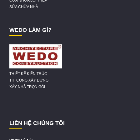
CỬA NHỰA LÕI THÉP
SỬA CHỮA NHÀ
WEDO LÀM GÌ?
THIẾT KẾ KIẾN TRÚC
THI CÔNG XÂY DỰNG
XÂY NHÀ TRỌN GÓI
LIÊN HỆ CHÚNG TÔI