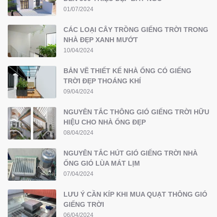
01/07/2024
CÁC LOẠI CÂY TRỒNG GIẾNG TRỜI TRONG
NHÀ ĐẸP XANH MƯỚT
10/04/2024
BẢN VẼ THIẾT KẾ NHÀ ỐNG CÓ GIẾNG
TRỜI ĐẸP THOÁNG KHÍ
09/04/2024
NGUYÊN TẮC THÔNG GIÓ GIẾNG TRỜI HỮU
HIỆU CHO NHÀ ỐNG ĐẸP
08/04/2024
NGUYÊN TẮC HÚT GIÓ GIẾNG TRỜI NHÀ
ỐNG GIÓ LÙA MÁT LỊM
07/04/2024
LƯU Ý CẦN KÍP KHI MUA QUẠT THÔNG GIÓ
GIẾNG TRỜI
06/04/2024