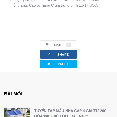
mỗi tháng. Cao ốc hạng C giá trung bình 15-17 USD.
LIKE
0
facebook
SHARE
twitterbird
TWEET
BÀI MỚI
TUYỂN TẬP MẪU NHÀ CẤP 4 GIÁ TỪ 200
ĐẾN 300 TRIỆU ĐẸP BẤT NGỜ