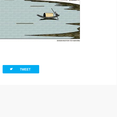
twitterbird
TWEET