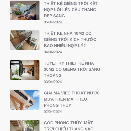
THIẾT KẾ GIẾNG TRỜI KẾT
HỢP LỐI LÊN CẦU THANG
ĐẸP SANG
05/04/2024
THIẾT KẾ NHÀ 40M2 CÓ
GIẾNG TRỜI KÍCH THƯỚC
BAO NHIÊU HỢP LÝ?
04/04/2024
TUYỆT KỸ THIẾT KẾ NHÀ
30M2 CÓ GIẾNG TRỜI SÁNG
THOÁNG
03/04/2024
GIẢI MÃ VIỆC THOÁT NƯỚC
MƯA TRÊN MÁI THEO
PHONG THỦY
02/04/2024
GÓC PHONG THỦY: MẶT
TRỜI CHIẾU THẲNG VÀO