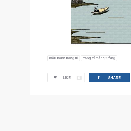
mẫu tranh trang trí
trang trí mảng tường
facebook
LIKE
0
SHARE