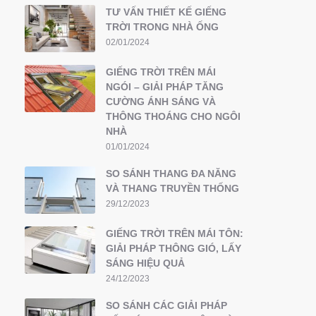
TƯ VẤN THIẾT KẾ GIẾNG
TRỜI TRONG NHÀ ỐNG
02/01/2024
GIẾNG TRỜI TRÊN MÁI
NGÓI – GIẢI PHÁP TĂNG
CƯỜNG ÁNH SÁNG VÀ
THÔNG THOÁNG CHO NGÔI
NHÀ
01/01/2024
SO SÁNH THANG ĐA NĂNG
VÀ THANG TRUYỀN THỐNG
29/12/2023
GIẾNG TRỜI TRÊN MÁI TÔN:
GIẢI PHÁP THÔNG GIÓ, LẤY
SÁNG HIỆU QUẢ
24/12/2023
SO SÁNH CÁC GIẢI PHÁP