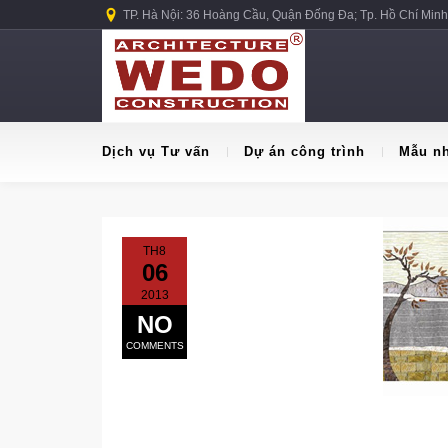
TP. Hà Nội: 36 Hoàng Cầu, Quận Đống Đa; Tp. Hồ Chí Minh
Dịch vụ Tư vấn
Dự án công trình
Mẫu n
TH8
06
2013
NO
COMMENTS