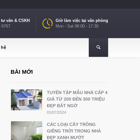
e tư vấn & CSKH
Giờ làm việc tại văn phòng
9 6767
Mon - Sat 08:00 - 17:30
 hệ
BÀI MỚI
TUYỂN TẬP MẪU NHÀ CẤP 4
GIÁ TỪ 200 ĐẾN 300 TRIỆU
ĐẸP BẤT NGỜ
01/07/2024
CÁC LOẠI CÂY TRỒNG
GIẾNG TRỜI TRONG NHÀ
ĐẸP XANH MƯỚT