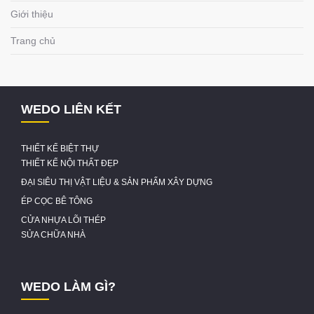
Giới thiệu
Trang chủ
WEDO LIÊN KẾT
THIẾT KẾ BIỆT THỰ
THIẾT KẾ NỘI THẤT ĐẸP
ĐẠI SIÊU THỊ VẬT LIỆU & SẢN PHẨM XÂY DỰNG
ÉP CỌC BÊ TÔNG
CỬA NHỰA LÕI THÉP
SỬA CHỮA NHÀ
WEDO LÀM GÌ?