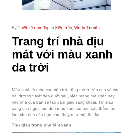
By
Thiết kế nhà đẹp
in
Kiến trúc
,
Wedo Tư vấn
Trang trí nhà dịu
mát với màu xanh
da trời
Màu xanh là màu của bầu trời rộng mở ở trên cao và các
đại dương tuyệt đẹp dưới sâu, việc mang màu sắc này
vào nhà của bạn sẽ tạo cảm giác sảng khoái. Từ màu
sáng của ngọc lam đến màu xanh cô ban sâu thẳm, nó
làm cho nhà của bạn cảm thấy như một ốc đảo.
Thư giãn trong nhà tắm xanh