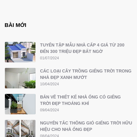
BÀI MỚI
TUYỂN TẬP MẪU NHÀ CẤP 4 GIÁ TỪ 200
ĐẾN 300 TRIỆU ĐẸP BẤT NGỜ
01/07/2024
CÁC LOẠI CÂY TRỒNG GIẾNG TRỜI TRONG
NHÀ ĐẸP XANH MƯỚT
10/04/2024
BẢN VẼ THIẾT KẾ NHÀ ỐNG CÓ GIẾNG
TRỜI ĐẸP THOÁNG KHÍ
09/04/2024
NGUYÊN TẮC THÔNG GIÓ GIẾNG TRỜI HỮU
HIỆU CHO NHÀ ỐNG ĐẸP
08/04/2024