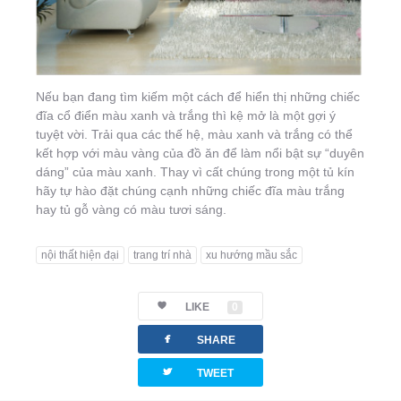
Nếu bạn đang tìm kiếm một cách để hiển thị những chiếc
đĩa cổ điển màu xanh và trắng thì kệ mở là một gợi ý
tuyệt vời. Trải qua các thế hệ, màu xanh và trắng có thể
kết hợp với màu vàng của đồ ăn để làm nổi bật sự “duyên
dáng” của màu xanh. Thay vì cất chúng trong một tủ kín
hãy tự hào đặt chúng cạnh những chiếc đĩa màu trắng
hay tủ gỗ vàng có màu tươi sáng.
nội thất hiện đại
trang trí nhà
xu hướng mầu sắc
LIKE
0
facebook
SHARE
twitterbird
TWEET