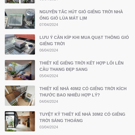
NGUYÊN TẮC HÚT GIÓ GIẾNG TRỜI NHÀ
ỐNG GIÓ LÙA MÁT LỊM
07/04/2024
LƯU Ý CẦN KÍP KHI MUA QUẠT THÔNG GIÓ
GIẾNG TRỜI
06/04/2024
THIẾT KẾ GIẾNG TRỜI KẾT HỢP LỐI LÊN
CẦU THANG ĐẸP SANG
05/04/2024
THIẾT KẾ NHÀ 40M2 CÓ GIẾNG TRỜI KÍCH
THƯỚC BAO NHIÊU HỢP LÝ?
04/04/2024
TUYỆT KỸ THIẾT KẾ NHÀ 30M2 CÓ GIẾNG
TRỜI SÁNG THOÁNG
03/04/2024