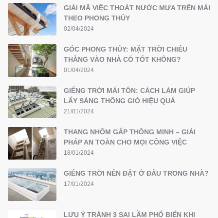
GIẢI MÃ VIỆC THOÁT NƯỚC MƯA TRÊN MÁI
THEO PHONG THỦY
02/04/2024
GÓC PHONG THỦY: MẶT TRỜI CHIẾU
THẲNG VÀO NHÀ CÓ TỐT KHÔNG?
01/04/2024
GIẾNG TRỜI MÁI TÔN: CÁCH LÀM GIÚP
LẤY SÁNG THÔNG GIÓ HIỆU QUẢ
21/01/2024
THANG NHÔM GẤP THÔNG MINH – GIẢI
PHÁP AN TOÀN CHO MỌI CÔNG VIỆC
18/01/2024
GIẾNG TRỜI NÊN ĐẶT Ở ĐÂU TRONG NHÀ?
17/01/2024
LƯU Ý TRÁNH 3 SAI LẦM PHỔ BIẾN KHI