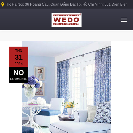
TP. Hà Nội: 36 Hoàng Cầu, Quận Đống Đa; Tp. Hồ Chí Minh: 561 Điện Biên
Phủ, Quận Bình Thạnh.
TH3
31
2014
NO
COMMENTS