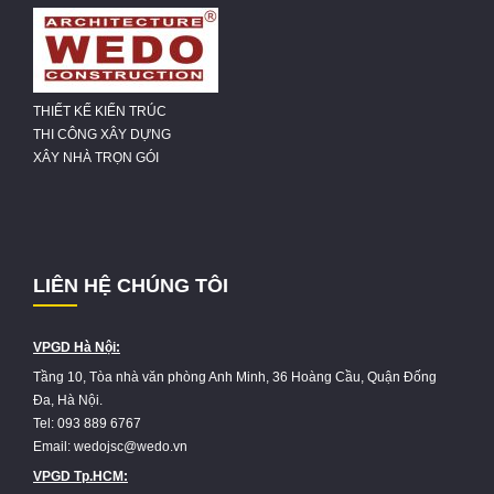
THIẾT KẾ KIẾN TRÚC
THI CÔNG XÂY DỰNG
XÂY NHÀ TRỌN GÓI
LIÊN HỆ CHÚNG TÔI
VPGD Hà Nội:
Tầng 10, Tòa nhà văn phòng Anh Minh, 36 Hoàng Cầu, Quận Đống
Đa, Hà Nội.
Tel: 093 889 6767
Email: wedojsc@wedo.vn
VPGD Tp.HCM: