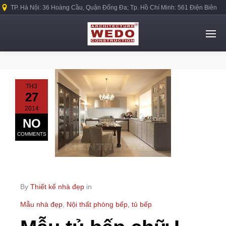
TP. Hà Nội: 36 Hoàng Cầu, Quận Đống Đa; Tp. Hồ Chí Minh: 561 Điện Biên
Phủ, Quận Bình Thạnh.
TH3
27
2014
NO
COMMENTS
By
Thiết kế nhà đẹp
in
Mẫu nhà đẹp
,
Nội thất phòng bếp, tủ bếp