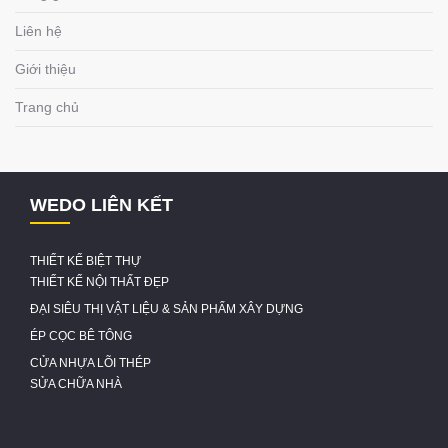
Liên hệ
Giới thiệu
Trang chủ
WEDO LIÊN KẾT
THIẾT KẾ BIỆT THỰ
THIẾT KẾ NỘI THẤT ĐẸP
ĐẠI SIÊU THỊ VẬT LIỆU & SẢN PHẨM XÂY DỰNG
ÉP CỌC BÊ TÔNG
CỬA NHỰA LÕI THÉP
SỬA CHỮA NHÀ