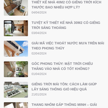
THIẾT KẾ NHÀ 40M2 CÓ GIẾNG TRỜI KÍCH
THƯỚC BAO NHIÊU HỢP LÝ?
04/04/2024
TUYỆT KỸ THIẾT KẾ NHÀ 30M2 CÓ GIẾNG
TRỜI SÁNG THOÁNG
03/04/2024
GIẢI MÃ VIỆC THOÁT NƯỚC MƯA TRÊN MÁI
THEO PHONG THỦY
02/04/2024
GÓC PHONG THỦY: MẶT TRỜI CHIẾU
THẲNG VÀO NHÀ CÓ TỐT KHÔNG?
01/04/2024
GIẾNG TRỜI MÁI TÔN: CÁCH LÀM GIÚP
LẤY SÁNG THÔNG GIÓ HIỆU QUẢ
21/01/2024
THANG NHÔM GẤP THÔNG MINH – GIẢI