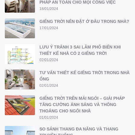
PHÁP AN TOÀN CHO MỌI CÔNG VIỆC
18/01/2024
GIẾNG TRỜI NÊN ĐẶT Ở ĐÂU TRONG NHÀ?
17/01/2024
LƯU Ý TRÁNH 3 SAI LẦM PHỔ BIẾN KHI
THIẾT KẾ NHÀ CÓ 2 GIẾNG TRỜI
02/01/2024
TƯ VẤN THIẾT KẾ GIẾNG TRỜI TRONG NHÀ
ỐNG
02/01/2024
GIẾNG TRỜI TRÊN MÁI NGÓI – GIẢI PHÁP
TĂNG CƯỜNG ÁNH SÁNG VÀ THÔNG
THOÁNG CHO NGÔI NHÀ
01/01/2024
SO SÁNH THANG ĐA NĂNG VÀ THANG