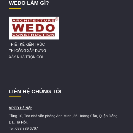
WEDO LÀM GÌ?
THIẾT KẾ KIẾN TRÚC
THI CÔNG XÂY DỰNG
XÂY NHÀ TRỌN GÓI
LIÊN HỆ CHÚNG TÔI
VPGD Hà Nội:
Tầng 10, Tòa nhà văn phòng Anh Minh, 36 Hoàng Cầu, Quận Đống
Đa, Hà Nội.
Tel: 093 889 6767