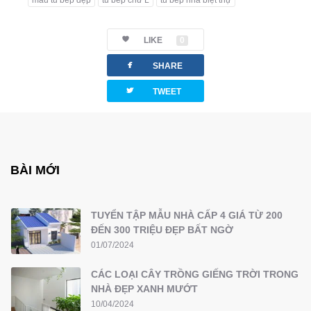
LIKE
0
facebook
SHARE
twitterbird
TWEET
BÀI MỚI
TUYỂN TẬP MẪU NHÀ CẤP 4 GIÁ TỪ 200
ĐẾN 300 TRIỆU ĐẸP BẤT NGỜ
01/07/2024
CÁC LOẠI CÂY TRỒNG GIẾNG TRỜI TRONG
NHÀ ĐẸP XANH MƯỚT
10/04/2024