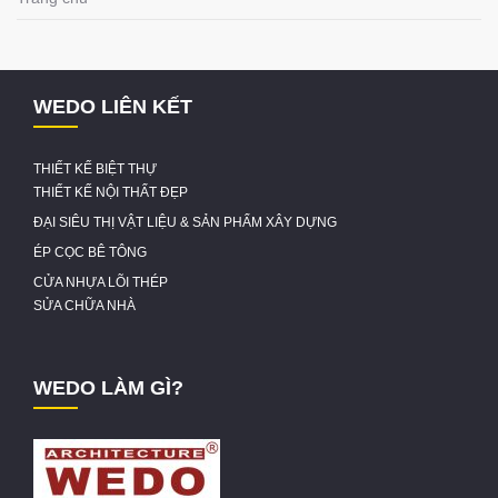
WEDO LIÊN KẾT
THIẾT KẾ BIỆT THỰ
THIẾT KẾ NỘI THẤT ĐẸP
ĐẠI SIÊU THỊ VẬT LIỆU & SẢN PHẨM XÂY DỰNG
ÉP CỌC BÊ TÔNG
CỬA NHỰA LÕI THÉP
SỬA CHỮA NHÀ
WEDO LÀM GÌ?