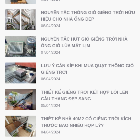
NGUYÊN TẮC THÔNG GIÓ GIẾNG TRỜI HỮU
HIỆU CHO NHÀ ỐNG ĐẸP
08/04/2024
NGUYÊN TẮC HÚT GIÓ GIẾNG TRỜI NHÀ
ỐNG GIÓ LÙA MÁT LỊM
07/04/2024
LƯU Ý CẦN KÍP KHI MUA QUẠT THÔNG GIÓ
GIẾNG TRỜI
06/04/2024
THIẾT KẾ GIẾNG TRỜI KẾT HỢP LỐI LÊN
CẦU THANG ĐẸP SANG
05/04/2024
THIẾT KẾ NHÀ 40M2 CÓ GIẾNG TRỜI KÍCH
THƯỚC BAO NHIÊU HỢP LÝ?
04/04/2024