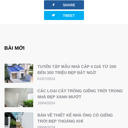
facebook
SHARE
twitterbird
TWEET
BÀI MỚI
TUYỂN TẬP MẪU NHÀ CẤP 4 GIÁ TỪ 200
ĐẾN 300 TRIỆU ĐẸP BẤT NGỜ
01/07/2024
CÁC LOẠI CÂY TRỒNG GIẾNG TRỜI TRONG
NHÀ ĐẸP XANH MƯỚT
10/04/2024
BẢN VẼ THIẾT KẾ NHÀ ỐNG CÓ GIẾNG
TRỜI ĐẸP THOÁNG KHÍ
09/04/2024