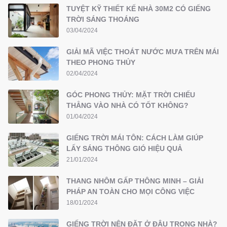
TUYỆT KỸ THIẾT KẾ NHÀ 30M2 CÓ GIẾNG
TRỜI SÁNG THOÁNG
03/04/2024
GIẢI MÃ VIỆC THOÁT NƯỚC MƯA TRÊN MÁI
THEO PHONG THỦY
02/04/2024
GÓC PHONG THỦY: MẶT TRỜI CHIẾU
THẲNG VÀO NHÀ CÓ TỐT KHÔNG?
01/04/2024
GIẾNG TRỜI MÁI TÔN: CÁCH LÀM GIÚP
LẤY SÁNG THÔNG GIÓ HIỆU QUẢ
21/01/2024
THANG NHÔM GẤP THÔNG MINH – GIẢI
PHÁP AN TOÀN CHO MỌI CÔNG VIỆC
18/01/2024
GIẾNG TRỜI NÊN ĐẶT Ở ĐÂU TRONG NHÀ?