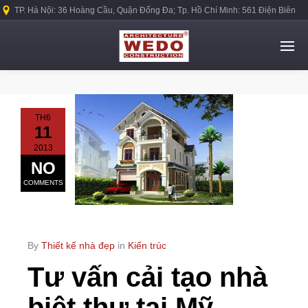
TP. Hà Nội: 36 Hoàng Cầu, Quận Đống Đa; Tp. Hồ Chí Minh: 561 Điện Biên
Phủ, Quận Bình Thạnh.
TH6
11
2013
NO
COMMENTS
By
Thiết kế nhà đẹp
in
Kiến trúc
Tư vấn cải tạo nhà
biệt thự tại Mỹ