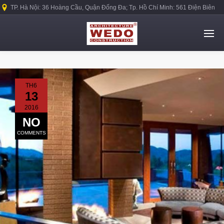
TP. Hà Nội: 36 Hoàng Cầu, Quận Đống Đa; Tp. Hồ Chí Minh: 561 Điện Biên
Phủ, Quận Bình Thạnh.
TH6
13
2016
NO
COMMENTS