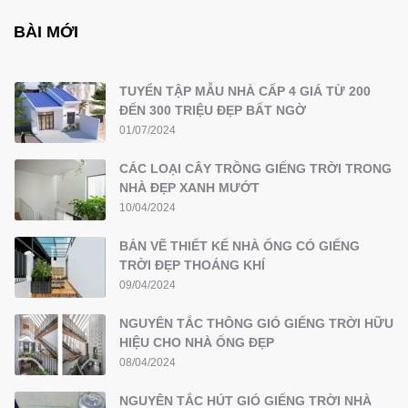
BÀI MỚI
TUYỂN TẬP MẪU NHÀ CẤP 4 GIÁ TỪ 200
ĐẾN 300 TRIỆU ĐẸP BẤT NGỜ
01/07/2024
CÁC LOẠI CÂY TRỒNG GIẾNG TRỜI TRONG
NHÀ ĐẸP XANH MƯỚT
10/04/2024
BẢN VẼ THIẾT KẾ NHÀ ỐNG CÓ GIẾNG
TRỜI ĐẸP THOÁNG KHÍ
09/04/2024
NGUYÊN TẮC THÔNG GIÓ GIẾNG TRỜI HỮU
HIỆU CHO NHÀ ỐNG ĐẸP
08/04/2024
NGUYÊN TẮC HÚT GIÓ GIẾNG TRỜI NHÀ