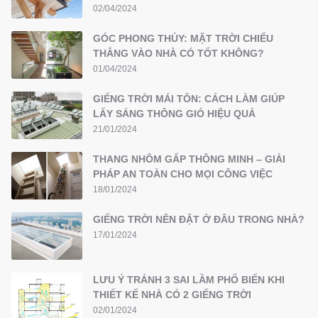
02/04/2024
GÓC PHONG THỦY: MẶT TRỜI CHIẾU
THẲNG VÀO NHÀ CÓ TỐT KHÔNG?
01/04/2024
GIẾNG TRỜI MÁI TÔN: CÁCH LÀM GIÚP
LẤY SÁNG THÔNG GIÓ HIỆU QUẢ
21/01/2024
THANG NHÔM GẤP THÔNG MINH – GIẢI
PHÁP AN TOÀN CHO MỌI CÔNG VIỆC
18/01/2024
GIẾNG TRỜI NÊN ĐẶT Ở ĐÂU TRONG NHÀ?
17/01/2024
LƯU Ý TRÁNH 3 SAI LẦM PHỔ BIẾN KHI
THIẾT KẾ NHÀ CÓ 2 GIẾNG TRỜI
02/01/2024