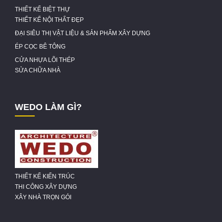
THIẾT KẾ BIỆT THỰ
THIẾT KẾ NỘI THẤT ĐẸP
ĐẠI SIÊU THỊ VẬT LIỆU & SẢN PHẨM XÂY DỰNG
ÉP CỌC BÊ TÔNG
CỬA NHỰA LÕI THÉP
SỬA CHỮA NHÀ
WEDO LÀM GÌ?
THIẾT KẾ KIẾN TRÚC
THI CÔNG XÂY DỰNG
XÂY NHÀ TRỌN GÓI