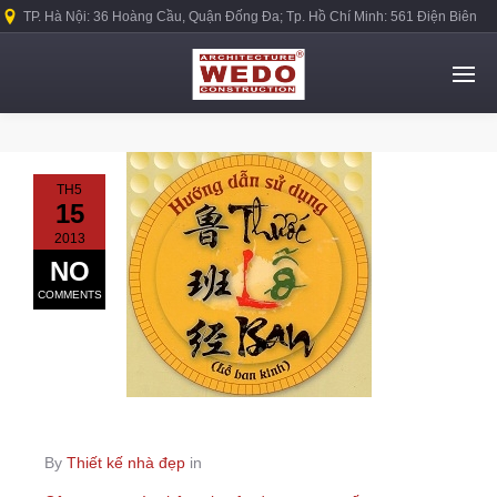
TP. Hà Nội: 36 Hoàng Cầu, Quận Đống Đa; Tp. Hồ Chí Minh: 561 Điện Biên
Phủ, Quận Bình Thạnh.
TH5
15
2013
NO
COMMENTS
By
Thiết kế nhà đẹp
in