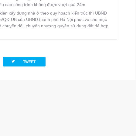
ều cao công trình không được vượt quá 24m.
kiện xây dựng nhà ở theo quy hoạch kiến trúc thì UBND
005/QÐ-UB của UBND thành phố Hà Nội phục vụ cho mục
hộ chuyển đổi, chuyển nhượng quyền sử dụng đất để hợp
twitterbird
TWEET