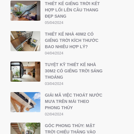
THIẾT KẾ GIẾNG TRỜI KẾT
HỢP LỐI LÊN CẦU THANG
ĐẸP SANG
05/04/2024
THIẾT KẾ NHÀ 40M2 CÓ
GIẾNG TRỜI KÍCH THƯỚC
BAO NHIÊU HỢP LÝ?
04/04/2024
TUYỆT KỸ THIẾT KẾ NHÀ
30M2 CÓ GIẾNG TRỜI SÁNG
THOÁNG
03/04/2024
GIẢI MÃ VIỆC THOÁT NƯỚC
MƯA TRÊN MÁI THEO
PHONG THỦY
02/04/2024
GÓC PHONG THỦY: MẶT
TRỜI CHIẾU THẲNG VÀO