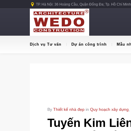
TP. Hà Nội: 36 Hoàng Cầu, Quận Đống Đa; Tp. Hồ Chí Minh
Dịch vụ Tư vấn
Dự án công trình
Mẫu n
By
Thiết kế nhà đẹp
in
Quy hoạch xây dựng
,
Tuyến Kim Liê