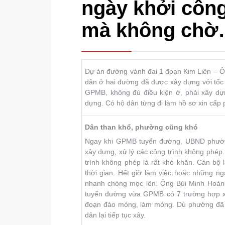
ngày khởi công
mà không chờ
Dự án đường vành đai 1 đoạn Kim Liên – Ô
dân ở hai đường đã được xây dựng với tốc 
GPMB, không đủ điều kiện ở, phải xây dự
dựng. Có hộ dân từng đi làm hồ sơ xin cấp 
Dân than khổ, phường cũng khó
Ngay khi GPMB tuyến đường, UBND phường 
xây dựng, xử lý các công trình không phép. 
trình không phép là rất khó khăn. Cán bộ
thời gian. Hết giờ làm việc hoặc những ng
nhanh chóng mọc lên. Ông Bùi Minh Hoàng
tuyến đường vừa GPMB có 7 trường hợp xâ
đoạn đào móng, làm móng. Dù phường đã r
dân lại tiếp tục xây.