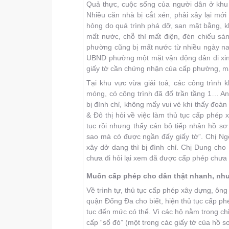
Quả thực, cuộc sống của người dân ở khu
Nhiều căn nhà bị cắt xén, phải xây lại mới
hỏng do quá trình phá dỡ, san mặt bằng, k
mất nước, chỗ thì mất điện, đèn chiếu s
phường cũng bị mất nước từ nhiều ngày nay
UBND phường một mặt vận động dân đi xin p
giấy tờ cần chứng nhận của cấp phường, mặ
Tại khu vực vừa giải toả, các công trìn
móng, có công trình đã đổ trần tầng 1… A
bị đình chỉ, không mấy vui vẻ khi thấy đoà
& Ðô thị hỏi về việc làm thủ tục cấp phép
tục rồi nhưng thấy cán bộ tiếp nhận hồ sơ
sao mà có được ngần đấy giấy tờ”. Chị N
xây dở dang thì bị đình chỉ. Chị Dung cho
chưa đi hỏi lại xem đã được cấp phép chưa 
Muốn cấp phép cho dân thật nhanh, n
Về trình tự, thủ tục cấp phép xây dựng, ôn
quận Ðống Ða cho biết, hiện thủ tục cấp ph
tục đến mức có thể. Vì các hộ nằm trong c
cấp “sổ đỏ” (một trong các giấy tờ của hồ