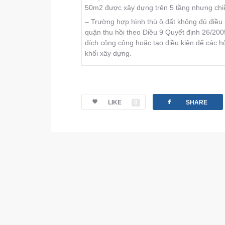
50m2 được xây dựng trên 5 tầng nhưng chi
– Trường hợp hình thù ô đất không đủ điều 
quận thu hồi theo Ðiều 9 Quyết định 26/2
đích công cộng hoặc tạo điều kiện để các 
khối xây dựng.
facebook
LIKE
0
SHARE