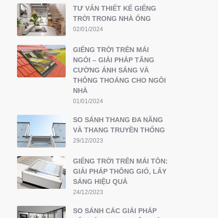
TƯ VẤN THIẾT KẾ GIẾNG
TRỜI TRONG NHÀ ỐNG
02/01/2024
GIẾNG TRỜI TRÊN MÁI
NGÓI – GIẢI PHÁP TĂNG
CƯỜNG ÁNH SÁNG VÀ
THÔNG THOÁNG CHO NGÔI
NHÀ
01/01/2024
SO SÁNH THANG ĐA NĂNG
VÀ THANG TRUYỀN THỐNG
29/12/2023
GIẾNG TRỜI TRÊN MÁI TÔN:
GIẢI PHÁP THÔNG GIÓ, LẤY
SÁNG HIỆU QUẢ
24/12/2023
SO SÁNH CÁC GIẢI PHÁP