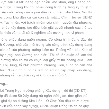
 vực sau GPMB đang gặp nhiều khó khăn, ông Hoàng nói.
 ở được. Trong khi đó, nhiều công trình hạ tầng kỹ thuật bị
hiến cuộc sống của người dân càng thêm khó khăn. Nơi thì
áng trong khu dân cư cái còn cái mất… Chính trụ sở UBND
. Tuy nhiên, với trách nhiệm của chính quyền địa phương,
hép xây dựng, tạo điều kiện giải quyết nhanh các thủ tục
t khác vẫn phải xử lý nghiêm các trường hợp vi phạm.
h không phép đang ngổn ngang. Có công trình đang đào dở
nh Cương, chủ của một trong các công trình xây dựng đang
n cán bộ của phường xuống kiểm tra. Phóng viên báo Kinh tế
 xây dựng, anh Cương cho biết: “Tôi đã lên quận để làm thủ
 hướng dẫn có tới cả chục loại giấy tờ thì hoảng quá. Làm
gô Thị Dung, tổ 26B phường Phương Liên, cũng có căn nhà
 biết, “Gia đình cũng đã làm hồ sơ xin cấp phép xây dựng,
nhưng vẫn cứ phải xây vì không có chỗ ở.”.
hưng…
g Lê Trọng Ngọ, trưởng phòng Xây dựng – đô thị (XD-ÐT)
ép đã được Sở Xây dựng rút ngắn thời gian, đơn giản thủ
hỉ giới dự án đường Kim Liên – Ô Chợ Dừa đều chưa được
 sơ xin cấp phép xây dựng), UBND quận Ðống Ða đã có quy