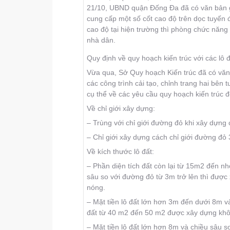
21/10, UBND quận Ðống Ða đã có văn bản 
cung cấp một số cốt cao độ trên dọc tuyến
cao độ tại hiện trường thì phòng chức năng
nhà dân.
Quy định về quy hoạch kiến trúc với các l
Vừa qua, Sở Quy hoạch Kiến trúc đã có vă
các công trình cải tạo, chỉnh trang hai bên
cụ thể về các yêu cầu quy hoạch kiến trúc 
Về chỉ giới xây dựng:
– Trùng với chỉ giới đường đỏ khi xây dựng 
– Chỉ giới xây dựng cách chỉ giới đường đỏ 
Về kích thước lô đất:
– Phần diện tích đất còn lại từ 15m2 đến nh
sâu so với đường đỏ từ 3m trở lên thì đượ
nóng.
– Mặt tiền lô đất lớn hơn 3m đến dưới 8m và 
đất từ 40 m2 đến 50 m2 được xây dựng khô
– Mặt tiền lô đất lớn hơn 8m và chiều sâu so