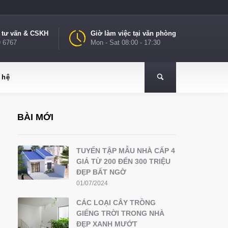
e tư vấn & CSKH
Giờ làm việc tại văn phòng
9 6767
Mon - Sat 08:00 - 17:30
 hệ
BÀI MỚI
TUYỂN TẬP MẪU NHÀ CẤP 4
GIÁ TỪ 200 ĐẾN 300 TRIỆU
ĐẸP BẤT NGỜ
01/07/2024
CÁC LOẠI CÂY TRỒNG
GIẾNG TRỜI TRONG NHÀ
ĐẸP XANH MƯỚT