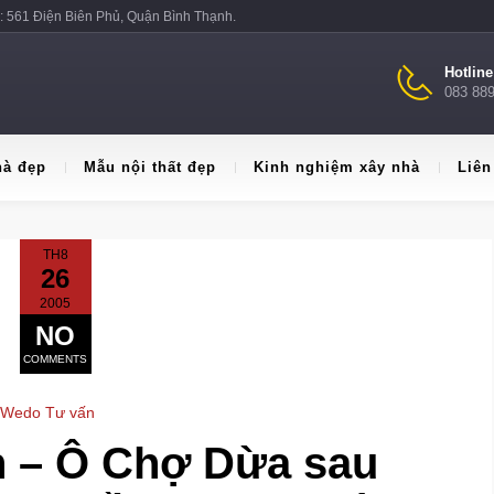
: 561 Điện Biên Phủ, Quận Bình Thạnh.
Hotlin
083 88
hà đẹp
Mẫu nội thất đẹp
Kinh nghiệm xây nhà
Liên
TH8
26
2005
NO
COMMENTS
Wedo Tư vấn
n – Ô Chợ Dừa sau