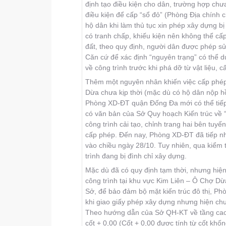
định tạo điều kiện cho dân, trường hợp chư
điều kiện để cấp “sổ đỏ” (Phòng Ðịa chính c
hộ dân khi làm thủ tục xin phép xây dựng b
có tranh chấp, khiếu kiện nên không thể cấ
đất, theo quy định, người dân được phép sử
Căn cứ để xác định “nguyên trạng” có thể d
về công trình trước khi phá dỡ từ vật liệu, 
Thêm một nguyên nhân khiến việc cấp phép 
Dừa chưa kịp thời (mặc dù có hộ dân nộp hồ
Phòng XD-ÐT quận Ðống Ða mới có thể tiếp 
có văn bản của Sở Quy hoạch Kiến trúc về
công trình cải tạo, chỉnh trang hai bên tu
cấp phép. Ðến nay, Phòng XD-ÐT đã tiếp nh
vào chiều ngày 28/10. Tuy nhiên, qua kiểm t
trình đang bị đình chỉ xây dựng.
Mặc dù đã có quy định tạm thời, nhưng hiệ
công trình tại khu vực Kim Liên – Ô Chợ Dừ
Sở, để bảo đảm bộ mặt kiến trúc đô thị, 
khi giao giấy phép xây dựng nhưng hiện ch
Theo hướng dẫn của Sở QH-KT về tầng cao c
cốt + 0,00 (Cốt + 0,00 được tính từ cốt kh