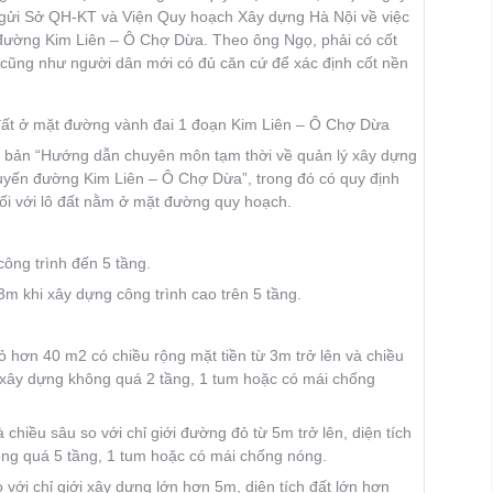
gửi Sở QH-KT và Viện Quy hoạch Xây dựng Hà Nội về việc
 đường Kim Liên – Ô Chợ Dừa. Theo ông Ngọ, phải có cốt
 cũng như người dân mới có đủ căn cứ để xác định cốt nền
ô đất ở mặt đường vành đai 1 đoạn Kim Liên – Ô Chợ Dừa
n bản “Hướng dẫn chuyên môn tạm thời về quản lý xây dựng
 tuyến đường Kim Liên – Ô Chợ Dừa”, trong đó có quy định
đối với lô đất nằm ở mặt đường quy hoạch.
công trình đến 5 tầng.
3m khi xây dựng công trình cao trên 5 tầng.
ỏ hơn 40 m2 có chiều rộng mặt tiền từ 3m trở lên và chiều
c xây dựng không quá 2 tầng, 1 tum hoặc có mái chống
chiều sâu so với chỉ giới đường đỏ từ 5m trở lên, diện tích
ng quá 5 tầng, 1 tum hoặc có mái chống nóng.
 với chỉ giới xây dựng lớn hơn 5m, diện tích đất lớn hơn