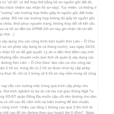
a có “sổ đỏ” có thể thay thế bằng hồ sơ nguồn gốc đất đủ
hịu trách nhiệm xác nhận hồ sơ này). Tuy nhiên, có không ít
ị “vướng” vào trường hợp thiếu giấy tờ nguồn gốc đất hoặc
p phép. Ðối với các trường hợp không đủ giấy tờ nguồn gốc
a chữa, khôi phục nguyên trạng, không thay đổi về kết cấu.
ựa và hồ sơ đền bù GPMB (hồ sơ này ghi nhận rất chi tiết
cấp nhà…)
xây dựng cho các công trình trên tuyến Kim Liên – Ô Chợ
 sơ xin phép xây dựng từ cả tháng trước), sau ngày 10/10,
nhận hồ sơ để giải quyết. Lý do vì đến thời điểm này mới
 “Hướng dẫn chuyên môn tạm thời về quản lý xây dựng các
yến đường Kim Liên – Ô Chợ Dừa” làm căn cứ cho công tác
ận 6 hồ sơ, trong đó có 2 hồ sơ được trình ký cấp phép
ra thực tế, chỉ có 2 trong số 6 hồ sơ này nằm trong số công
n nay vẫn còn vướng mắc trong quá trình cấp phép cho
a. Rút kinh nghiệm từ dự án cải taọ nút giao thông Ngã Tư
Phòng XD-ÐT quận Ðống Ða muốn cấp cốt nền đường cho dân
ưa có cốt cao độ cắm mốc tại hiện trường để làm chuẩn.
ông trình “chiều cao tầng 1 không cao quá 3,9m tính từ
ống chế cao độ tim đường theo quy hoạch lên 0,45m)”. Ngày