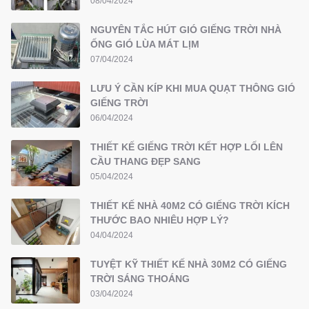
08/04/2024
NGUYÊN TẮC HÚT GIÓ GIẾNG TRỜI NHÀ
ỐNG GIÓ LÙA MÁT LỊM
07/04/2024
LƯU Ý CẦN KÍP KHI MUA QUẠT THÔNG GIÓ
GIẾNG TRỜI
06/04/2024
THIẾT KẾ GIẾNG TRỜI KẾT HỢP LỐI LÊN
CẦU THANG ĐẸP SANG
05/04/2024
THIẾT KẾ NHÀ 40M2 CÓ GIẾNG TRỜI KÍCH
THƯỚC BAO NHIÊU HỢP LÝ?
04/04/2024
TUYỆT KỸ THIẾT KẾ NHÀ 30M2 CÓ GIẾNG
TRỜI SÁNG THOÁNG
03/04/2024