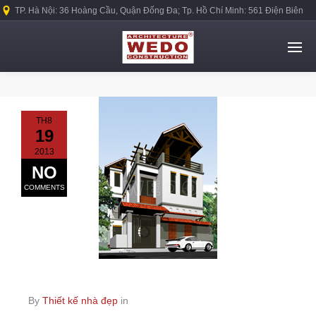
TP. Hà Nội: 36 Hoàng Cầu, Quận Đống Đa; Tp. Hồ Chí Minh: 561 Điện Biên
Phủ, Quận Bình Thạnh.
TH8
19
2013
NO
COMMENTS
By
Thiết kế nhà đẹp
in