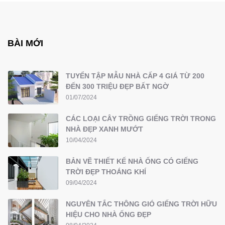
BÀI MỚI
TUYỂN TẬP MẪU NHÀ CẤP 4 GIÁ TỪ 200
ĐẾN 300 TRIỆU ĐẸP BẤT NGỜ
01/07/2024
CÁC LOẠI CÂY TRỒNG GIẾNG TRỜI TRONG
NHÀ ĐẸP XANH MƯỚT
10/04/2024
BẢN VẼ THIẾT KẾ NHÀ ỐNG CÓ GIẾNG
TRỜI ĐẸP THOÁNG KHÍ
09/04/2024
NGUYÊN TẮC THÔNG GIÓ GIẾNG TRỜI HỮU
HIỆU CHO NHÀ ỐNG ĐẸP