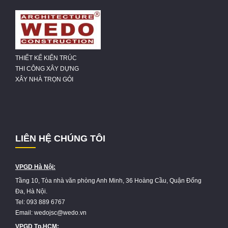
THIẾT KẾ KIẾN TRÚC
THI CÔNG XÂY DỰNG
XÂY NHÀ TRỌN GÓI
LIÊN HỆ CHÚNG TÔI
VPGD Hà Nội:
Tầng 10, Tòa nhà văn phòng Anh Minh, 36 Hoàng Cầu, Quận Đống
Đa, Hà Nội.
Tel: 093 889 6767
Email: wedojsc@wedo.vn
VPGD Tp.HCM: