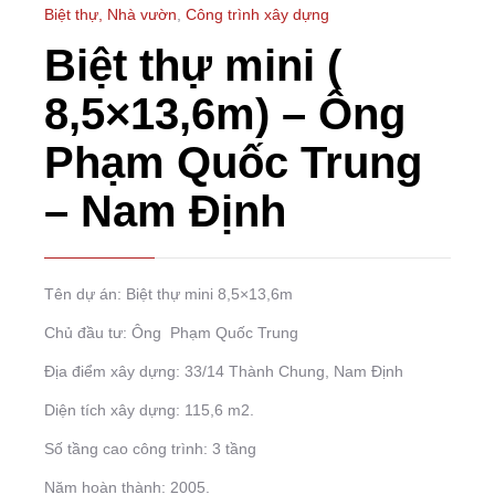
Biệt thự, Nhà vườn
,
Công trình xây dựng
Biệt thự mini (
8,5×13,6m) – Ông
Phạm Quốc Trung
– Nam Định
Tên dự án: Biệt thự mini 8,5×13,6m
Chủ đầu tư: Ông Phạm Quốc Trung
Địa điểm xây dựng: 33/14 Thành Chung, Nam Định
Diện tích xây dựng: 115,6 m2.
Số tầng cao công trình: 3 tầng
Năm hoàn thành: 2005.