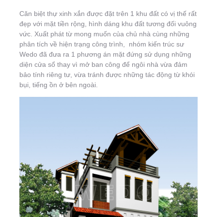
Căn biệt thự xinh xắn được đặt trên 1 khu đất có vị thế rất
đẹp với mặt tiền rộng, hình dáng khu đất tương đối vuông
vức. Xuất phát từ mong muốn của chủ nhà cùng những
phân tích về hiện trạng công trình, nhóm kiến trúc sư
Wedo đã đưa ra 1 phương án mặt đứng sử dụng những
diện cửa sổ thay vì mở ban công để ngôi nhà vừa đảm
bảo tính riêng tư, vừa tránh được những tác động từ khói
bụi, tiếng ồn ở bên ngoài.