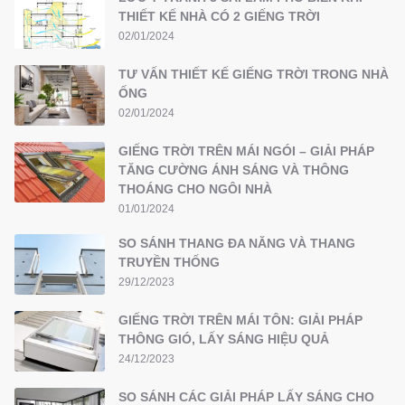
THIẾT KẾ NHÀ CÓ 2 GIẾNG TRỜI
02/01/2024
TƯ VẤN THIẾT KẾ GIẾNG TRỜI TRONG NHÀ
ỐNG
02/01/2024
GIẾNG TRỜI TRÊN MÁI NGÓI – GIẢI PHÁP
TĂNG CƯỜNG ÁNH SÁNG VÀ THÔNG
THOÁNG CHO NGÔI NHÀ
01/01/2024
SO SÁNH THANG ĐA NĂNG VÀ THANG
TRUYỀN THỐNG
29/12/2023
GIẾNG TRỜI TRÊN MÁI TÔN: GIẢI PHÁP
THÔNG GIÓ, LẤY SÁNG HIỆU QUẢ
24/12/2023
SO SÁNH CÁC GIẢI PHÁP LẤY SÁNG CHO