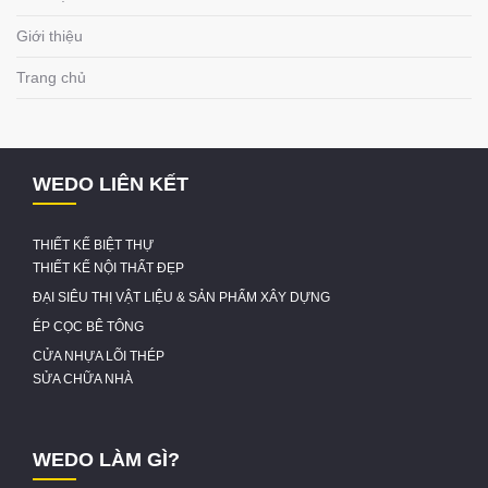
Giới thiệu
Trang chủ
WEDO LIÊN KẾT
THIẾT KẾ BIỆT THỰ
THIẾT KẾ NỘI THẤT ĐẸP
ĐẠI SIÊU THỊ VẬT LIỆU & SẢN PHẨM XÂY DỰNG
ÉP CỌC BÊ TÔNG
CỬA NHỰA LÕI THÉP
SỬA CHỮA NHÀ
WEDO LÀM GÌ?