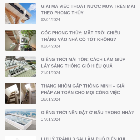
GIẢI MÃ VIỆC THOÁT NƯỚC MƯA TRÊN MÁI
THEO PHONG THỦY
02/04/2024
GÓC PHONG THỦY: MẶT TRỜI CHIẾU
THẲNG VÀO NHÀ CÓ TỐT KHÔNG?
01/04/2024
GIẾNG TRỜI MÁI TÔN: CÁCH LÀM GIÚP
LẤY SÁNG THÔNG GIÓ HIỆU QUẢ
21/01/2024
THANG NHÔM GẤP THÔNG MINH – GIẢI
PHÁP AN TOÀN CHO MỌI CÔNG VIỆC
18/01/2024
GIẾNG TRỜI NÊN ĐẶT Ở ĐÂU TRONG NHÀ?
17/01/2024
LƯU Ý TRÁNH 3 SAI LẦM PHỔ BIẾN KHI