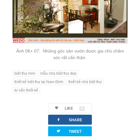
Ảnh 06+ 07: Những góc sân vườn được gia chủ chăm
sóc rất cẩn thận.
biệt thự mini
mẫu nhà biệt thự đẹp
thiết kế biệt thự tại Nam Định
thiết kế nhà biệt thự
tư vấn thiết kế
LIKE
0
facebook
SHARE
twitterbird
TWEET