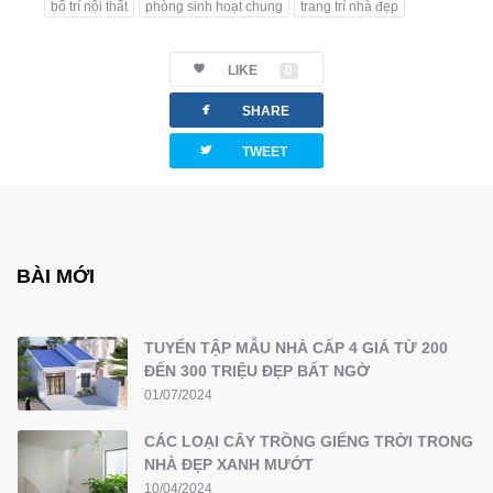
bố trí nội thất
phòng sinh hoạt chung
trang trí nhà đẹp
LIKE
0
facebook
SHARE
twitterbird
TWEET
BÀI MỚI
TUYỂN TẬP MẪU NHÀ CẤP 4 GIÁ TỪ 200
ĐẾN 300 TRIỆU ĐẸP BẤT NGỜ
01/07/2024
CÁC LOẠI CÂY TRỒNG GIẾNG TRỜI TRONG
NHÀ ĐẸP XANH MƯỚT
10/04/2024