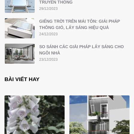
TRUYỀN THỐNG
29/12/2023
GIẾNG TRỜI TRÊN MÁI TÔN: GIẢI PHÁP
THÔNG GIÓ, LẤY SÁNG HIỆU QUẢ
24/12/2023
SO SÁNH CÁC GIẢI PHÁP LẤY SÁNG CHO
NGÔI NHÀ
23/12/2023
BÀI VIẾT HAY