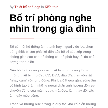
By
Thiết kế nhà đẹp
in
Kiến trúc
Bố trí phòng nghe
nhìn trong gia đình
Để có một hệ thống âm thanh hay, ngoài việc lựa chọn
đúng thiết bị còn phải kể đến các bố trí sắp xếp trong
không gian sao cho hệ thống có thể phát huy tối đa chất
lượng trình diễn.
Nên bố trí loa càng xa các thiết bị nguồn càng tốt vì
những thiết bị như đầu CD, DVD, đầu đĩa than vốn rất
“nhạy cảm” với rung động. Khi loa đặt quá gần, sóng âm
vô hình tạo thành những ngoại chấn ảnh hưởng đến sự
chuyển động của mâm quay, mắt đọc, làm thay đổi sắc
âm, gây méo tiếng.
Tránh xa những bức tường là quy tắc khá cổ điển nhưng