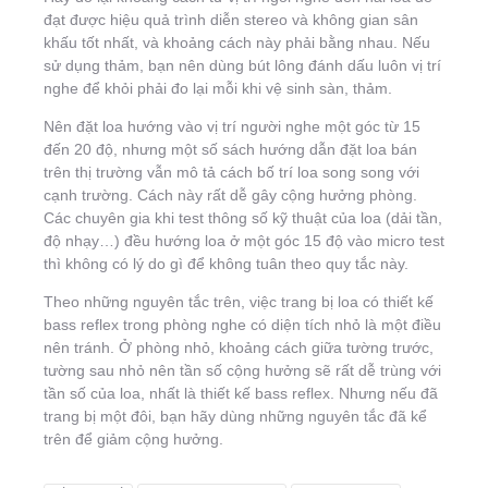
đạt được hiệu quả trình diễn stereo và không gian sân
khấu tốt nhất, và khoảng cách này phải bằng nhau. Nếu
sử dụng thảm, bạn nên dùng bút lông đánh dấu luôn vị trí
nghe để khỏi phải đo lại mỗi khi vệ sinh sàn, thảm.
Nên đặt loa hướng vào vị trí người nghe một góc từ 15
đến 20 độ, nhưng một số sách hướng dẫn đặt loa bán
trên thị trường vẫn mô tả cách bố trí loa song song với
cạnh trường. Cách này rất dễ gây cộng hưởng phòng.
Các chuyên gia khi test thông số kỹ thuật của loa (dải tần,
độ nhạy…) đều hướng loa ở một góc 15 độ vào micro test
thì không có lý do gì để không tuân theo quy tắc này.
Theo những nguyên tắc trên, việc trang bị loa có thiết kế
bass reflex trong phòng nghe có diện tích nhỏ là một điều
nên tránh. Ở phòng nhỏ, khoảng cách giữa tường trước,
tường sau nhỏ nên tần số cộng hưởng sẽ rất dễ trùng với
tần số của loa, nhất là thiết kế bass reflex. Nhưng nếu đã
trang bị một đôi, bạn hãy dùng những nguyên tắc đã kể
trên để giảm cộng hưởng.