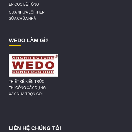
ÉP CỌC BÊ TÔNG
CỬA NHỰA LÕI THÉP
SỬA CHỮA NHÀ
WEDO LÀM GÌ?
THIẾT KẾ KIẾN TRÚC
THI CÔNG XÂY DỰNG
XÂY NHÀ TRỌN GÓI
LIÊN HỆ CHÚNG TÔI