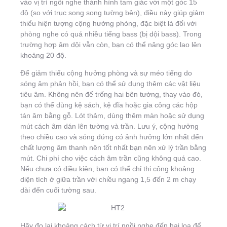
vào vị trí ngồi nghe thành hình tam giác với một góc 15
độ (so với trục song song tường bên), điều này giúp giảm
thiểu hiện tượng cộng hưởng phòng, đặc biệt là đối với
phòng nghe có quá nhiều tiếng bass (bị dội bass). Trong
trường hợp âm dội vẫn còn, bạn có thể nâng góc lao lên
khoảng 20 độ.
Để giảm thiểu cộng hưởng phòng và sự méo tiếng do
sóng âm phản hồi, bạn có thể sử dụng thêm các vật liệu
tiêu âm. Không nên để trống hai bên tường, thay vào đó,
bạn có thể dùng kệ sách, kệ đĩa hoặc gia công các hộp
tán âm bằng gỗ. Lót thảm, dùng thêm màn hoặc sử dụng
mút cách âm dán lên tường và trần. Lưu ý, cộng hưởng
theo chiều cao và sóng đứng có ảnh hưởng lớn nhất đến
chất lượng âm thanh nên tốt nhất bạn nên xử lý trần bằng
mút. Chi phí cho việc cách âm trần cũng không quá cao.
Nếu chưa có điều kiện, bạn có thể chỉ thi công khoảng
diện tích ở giữa trần với chiều ngang 1,5 đến 2 m chạy
dài đến cuối tường sau.
Hãy đo lại khoảng cách từ vị trí ngồi nghe đến hai loa để