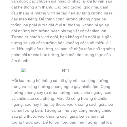
vẫn được các chuyên gia nhắc đi nhắc lại khi tư vấn sắp
đặt hệ thống âm thanh. Các bức tường, góc nhà, gầm
cầu thang là những vị trí sẽ tạo nên sự tăng cường bass,
gây méo tiếng. Để tránh cộng hưởng phòng nghe hệ
thống loa phải được đặt ở vị trí thoáng, không bị gò ép
bởi những bức tường hoặc những vật có tiết diện lớn.
Tương tự như ở vị trí ngồi, bạn không nên ngồi quá gần
tường sau và cách tường bên khoảng cách tốt thiểu là 1
m. Nếu ngồi gần tường, tai bạn sẽ nhận toàn những sóng
phản hồi từ các bức tường, làm mất tính trung thực của
âm thanh.
Mỗi loa trong hệ thống có thể gây nên sự cộng hưởng
trùng với cộng hưởng phòng nghe gây nhiễu âm. Cộng
hưởng phòng xảy ra ở ba hướng theo chiều ngang, cao,
và chiều sâu của phòng. Mức độ cộng hưởng ở chiều
ngang, cao hay thấp tùy thuộc vào khoảng cách giữa loa
và hai tường bên. Tương tự như vậy, cộng hưởng chiều
sâu phụ thuộc vào khoảng cách giữa loa và hai mặt
tường trước sau. Để tối ưu hóa, bạn nên hướng mặt loa