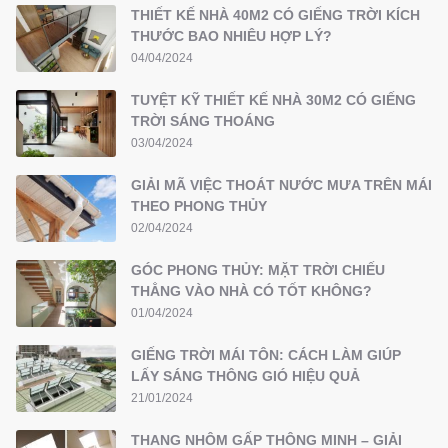
THIẾT KẾ NHÀ 40M2 CÓ GIẾNG TRỜI KÍCH
THƯỚC BAO NHIÊU HỢP LÝ?
04/04/2024
TUYỆT KỸ THIẾT KẾ NHÀ 30M2 CÓ GIẾNG
TRỜI SÁNG THOÁNG
03/04/2024
GIẢI MÃ VIỆC THOÁT NƯỚC MƯA TRÊN MÁI
THEO PHONG THỦY
02/04/2024
GÓC PHONG THỦY: MẶT TRỜI CHIẾU
THẲNG VÀO NHÀ CÓ TỐT KHÔNG?
01/04/2024
GIẾNG TRỜI MÁI TÔN: CÁCH LÀM GIÚP
LẤY SÁNG THÔNG GIÓ HIỆU QUẢ
21/01/2024
THANG NHÔM GẤP THÔNG MINH – GIẢI