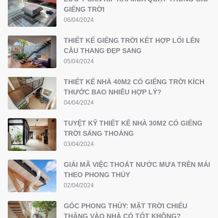
GIẾNG TRỜI
06/04/2024
THIẾT KẾ GIẾNG TRỜI KẾT HỢP LỐI LÊN
CẦU THANG ĐẸP SANG
05/04/2024
THIẾT KẾ NHÀ 40M2 CÓ GIẾNG TRỜI KÍCH
THƯỚC BAO NHIÊU HỢP LÝ?
04/04/2024
TUYỆT KỸ THIẾT KẾ NHÀ 30M2 CÓ GIẾNG
TRỜI SÁNG THOÁNG
03/04/2024
GIẢI MÃ VIỆC THOÁT NƯỚC MƯA TRÊN MÁI
THEO PHONG THỦY
02/04/2024
GÓC PHONG THỦY: MẶT TRỜI CHIẾU
THẲNG VÀO NHÀ CÓ TỐT KHÔNG?