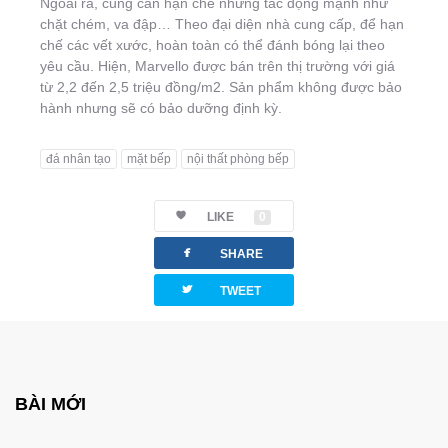
Ngoài ra, cũng cần hạn chế những tác động mạnh như
chặt chém, va đập… Theo đại diện nhà cung cấp, để hạn
chế các vết xước, hoàn toàn có thể đánh bóng lại theo
yêu cầu. Hiện, Marvello được bán trên thị trường với giá
từ 2,2 đến 2,5 triệu đồng/m2. Sản phẩm không được bảo
hành nhưng sẽ có bảo dưỡng định kỳ.
đá nhân tạo
mặt bếp
nội thất phòng bếp
LIKE
0
facebook
SHARE
twitterbird
TWEET
BÀI MỚI