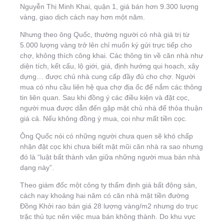
Nguyễn Thị Minh Khai, quận 1, giá bán hơn 9.300 lượng
vàng, giao dịch cách nay hơn một năm.
Nhưng theo ông Quốc, thường người có nhà giá trị từ
5.000 lượng vàng trở lên chỉ muốn ký gửi trực tiếp cho
chợ, không thích công khai. Các thông tin về căn nhà như
diện tích, kết cấu, lộ giới, giá, định hướng qui hoạch, xây
dựng… được chủ nhà cung cấp đầy đủ cho chợ. Người
mua có nhu cầu liên hệ qua chợ địa ốc để nắm các thông
tin liên quan. Sau khi đồng ý các điều kiện và đặt cọc,
người mua được dẫn đến gặp mặt chủ nhà để thỏa thuận
giá cả. Nếu không đồng ý mua, coi như mất tiền cọc.
Ông Quốc nói có những người chưa quen sẽ khó chấp
nhận đặt cọc khi chưa biết mặt mũi căn nhà ra sao nhưng
đó là “luật bất thành văn giữa những người mua bán nhà
dạng này”.
Theo giám đốc một công ty thẩm định giá bất động sản,
cách nay khoảng hai năm có căn nhà mặt tiền đường
Đồng Khởi rao bán giá 28 lượng vàng/m2 nhưng do trục
trặc thủ tục nên việc mua bán không thành. Do khu vực