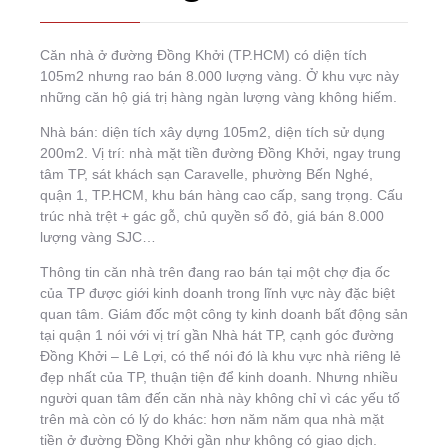
Căn nhà ở đường Đồng Khởi (TP.HCM) có diện tích
105m2 nhưng rao bán 8.000 lượng vàng. Ở khu vực này
những căn hộ giá trị hàng ngàn lượng vàng không hiếm.
Nhà bán: diện tích xây dựng 105m2, diện tích sử dụng
200m2. Vị trí: nhà mặt tiền đường Đồng Khởi, ngay trung
tâm TP, sát khách sạn Caravelle, phường Bến Nghé,
quận 1, TP.HCM, khu bán hàng cao cấp, sang trọng. Cấu
trúc nhà trệt + gác gỗ, chủ quyền sổ đỏ, giá bán 8.000
lượng vàng SJC…
Thông tin căn nhà trên đang rao bán tại một chợ địa ốc
của TP được giới kinh doanh trong lĩnh vực này đặc biệt
quan tâm. Giám đốc một công ty kinh doanh bất động sản
tại quận 1 nói với vị trí gần Nhà hát TP, cạnh góc đường
Đồng Khởi – Lê Lợi, có thể nói đó là khu vực nhà riêng lẻ
đẹp nhất của TP, thuận tiện để kinh doanh. Nhưng nhiều
người quan tâm đến căn nhà này không chỉ vì các yếu tố
trên mà còn có lý do khác: hơn năm năm qua nhà mặt
tiền ở đường Đồng Khởi gần như không có giao dịch.