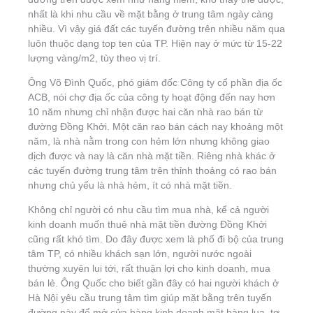
nhất là khi nhu cầu về mặt bằng ở trung tâm ngày càng
nhiều. Vì vậy giá đất các tuyến đường trên nhiều năm qua
luôn thuộc dạng top ten của TP. Hiện nay ở mức từ 15-22
lượng vàng/m2, tùy theo vị trí.
Ông Võ Đình Quốc, phó giám đốc Công ty cổ phần địa ốc
ACB, nói chợ địa ốc của công ty hoạt động đến nay hơn
10 năm nhưng chỉ nhận được hai căn nhà rao bán từ
đường Đồng Khởi. Một căn rao bán cách nay khoảng một
năm, là nhà nằm trong con hẻm lớn nhưng không giao
dịch được và nay là căn nhà mặt tiền. Riêng nhà khác ở
các tuyến đường trung tâm trên thỉnh thoảng có rao bán
nhưng chủ yếu là nhà hẻm, ít có nhà mặt tiền.
Không chỉ người có nhu cầu tìm mua nhà, kể cả người
kinh doanh muốn thuê nhà mặt tiền đường Đồng Khởi
cũng rất khó tìm. Do đây được xem là phố đi bộ của trung
tâm TP, có nhiều khách sạn lớn, người nước ngoài
thường xuyên lui tới, rất thuận lợi cho kinh doanh, mua
bán lẻ. Ông Quốc cho biết gần đây có hai người khách ở
Hà Nội yêu cầu trung tâm tìm giúp mặt bằng trên tuyến
đường này để mở cửa hàng kinh doanh mặt hàng lụa, tơ