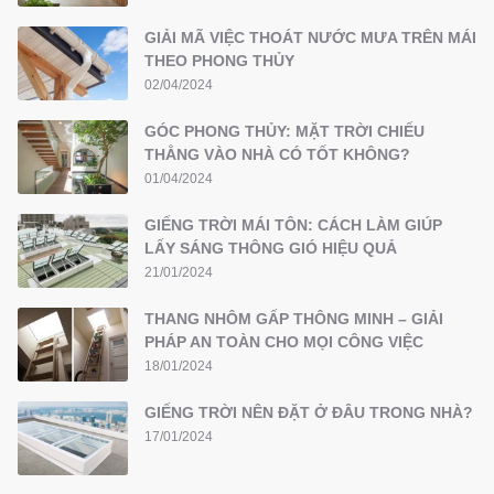
GIẢI MÃ VIỆC THOÁT NƯỚC MƯA TRÊN MÁI
THEO PHONG THỦY
02/04/2024
GÓC PHONG THỦY: MẶT TRỜI CHIẾU
THẲNG VÀO NHÀ CÓ TỐT KHÔNG?
01/04/2024
GIẾNG TRỜI MÁI TÔN: CÁCH LÀM GIÚP
LẤY SÁNG THÔNG GIÓ HIỆU QUẢ
21/01/2024
THANG NHÔM GẤP THÔNG MINH – GIẢI
PHÁP AN TOÀN CHO MỌI CÔNG VIỆC
18/01/2024
GIẾNG TRỜI NÊN ĐẶT Ở ĐÂU TRONG NHÀ?
17/01/2024