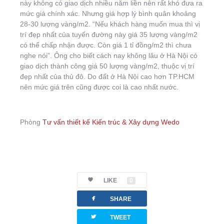
này không có giao dịch nhiều năm liền nên rất khó đưa ra
mức giá chính xác. Nhưng giá hợp lý bình quân khoảng
28-30 lượng vàng/m2. “Nếu khách hàng muốn mua thì vị
trí đẹp nhất của tuyến đường này giá 35 lượng vàng/m2
có thể chấp nhận được. Còn giá 1 tỉ đồng/m2 thì chưa
nghe nói”. Ông cho biết cách nay không lâu ở Hà Nội có
giao dịch thành công giá 50 lượng vàng/m2, thuộc vị trí
đẹp nhất của thủ đô. Do đất ở Hà Nội cao hơn TP.HCM
nên mức giá trên cũng được coi là cao nhất nước.
Phòng
Tư vấn thiết kế Kiến trúc & Xây dựng Wedo
LIKE
0
facebook
SHARE
twitterbird
TWEET