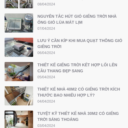
08/04/2024
NGUYÊN TẮC HÚT GIÓ GIẾNG TRỜI NHÀ
ỐNG GIÓ LÙA MÁT LỊM
07/04/2024
LƯU Ý CẦN KÍP KHI MUA QUẠT THÔNG GIÓ
GIẾNG TRỜI
06/04/2024
THIẾT KẾ GIẾNG TRỜI KẾT HỢP LỐI LÊN
CẦU THANG ĐẸP SANG
05/04/2024
THIẾT KẾ NHÀ 40M2 CÓ GIẾNG TRỜI KÍCH
THƯỚC BAO NHIÊU HỢP LÝ?
04/04/2024
TUYỆT KỸ THIẾT KẾ NHÀ 30M2 CÓ GIẾNG
TRỜI SÁNG THOÁNG
03/04/2024