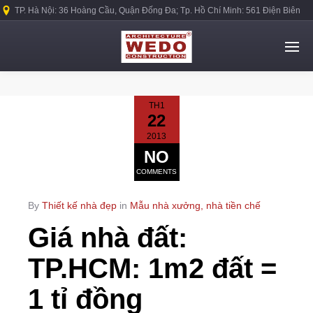
TP. Hà Nội: 36 Hoàng Cầu, Quận Đống Đa; Tp. Hồ Chí Minh: 561 Điện Biên
Phủ, Quận Bình Thạnh.
TH1
22
2013
NO
COMMENTS
By
Thiết kế nhà đẹp
in
Mẫu nhà xưởng, nhà tiền chế
Giá nhà đất:
TP.HCM: 1m2 đất =
1 tỉ đồng