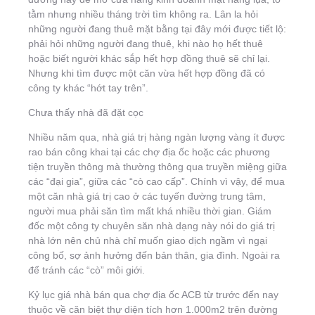
tằm nhưng nhiều tháng trời tìm không ra. Lân la hỏi
những người đang thuê mặt bằng tại đây mới được tiết lộ:
phải hỏi những người đang thuê, khi nào họ hết thuê
hoặc biết người khác sắp hết hợp đồng thuê sẽ chỉ lại.
Nhưng khi tìm được một căn vừa hết hợp đồng đã có
công ty khác “hớt tay trên”.
Chưa thấy nhà đã đặt cọc
Nhiều năm qua, nhà giá trị hàng ngàn lượng vàng ít được
rao bán công khai tại các chợ địa ốc hoặc các phương
tiện truyền thông mà thường thông qua truyền miệng giữa
các “đại gia”, giữa các “cò cao cấp”. Chính vì vậy, để mua
một căn nhà giá trị cao ở các tuyến đường trung tâm,
người mua phải săn tìm mất khá nhiều thời gian. Giám
đốc một công ty chuyên săn nhà dạng này nói do giá trị
nhà lớn nên chủ nhà chỉ muốn giao dịch ngầm vì ngại
công bố, sợ ảnh hưởng đến bản thân, gia đình. Ngoài ra
để tránh các “cò” môi giới.
Kỷ lục giá nhà bán qua chợ địa ốc ACB từ trước đến nay
thuộc về căn biệt thự diện tích hơn 1.000m2 trên đường