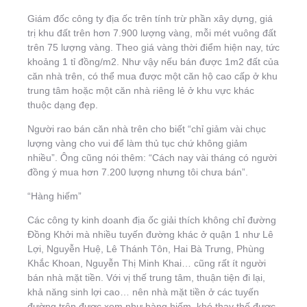
Giám đốc công ty địa ốc trên tính trừ phần xây dựng, giá
trị khu đất trên hơn 7.900 lượng vàng, mỗi mét vuông đất
trên 75 lượng vàng. Theo giá vàng thời điểm hiện nay, tức
khoảng 1 tỉ đồng/m2. Như vậy nếu bán được 1m2 đất của
căn nhà trên, có thể mua được một căn hộ cao cấp ở khu
trung tâm hoặc một căn nhà riêng lẻ ở khu vực khác
thuộc dạng đẹp.
Người rao bán căn nhà trên cho biết “chỉ giảm vài chục
lượng vàng cho vui để làm thủ tục chứ không giảm
nhiều”. Ông cũng nói thêm: “Cách nay vài tháng có người
đồng ý mua hơn 7.200 lượng nhưng tôi chưa bán”.
“Hàng hiếm”
Các công ty kinh doanh địa ốc giải thích không chỉ đường
Đồng Khởi mà nhiều tuyến đường khác ở quận 1 như Lê
Lợi, Nguyễn Huệ, Lê Thánh Tôn, Hai Bà Trưng, Phùng
Khắc Khoan, Nguyễn Thị Minh Khai… cũng rất ít người
bán nhà mặt tiền. Với vị thế trung tâm, thuận tiện đi lại,
khả năng sinh lợi cao… nên nhà mặt tiền ở các tuyến
đường trên được xem như hàng hiếm, khó thay thế được,