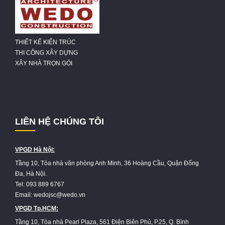
THIẾT KẾ KIẾN TRÚC
THI CÔNG XÂY DỰNG
XÂY NHÀ TRỌN GÓI
LIÊN HỆ CHÚNG TÔI
VPGD Hà Nội:
Tầng 10, Tòa nhà văn phòng Anh Minh, 36 Hoàng Cầu, Quận Đống
Đa, Hà Nội.
Tel: 093 889 6767
Email: wedojsc@wedo.vn
VPGD Tp.HCM:
Tầng 10, Tòa nhà Pearl Plaza, 561 Điện Biên Phủ, P.25, Q. Bình