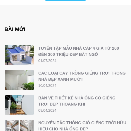
BÀI MỚI
TUYỂN TẬP MẪU NHÀ CẤP 4 GIÁ TỪ 200
ĐẾN 300 TRIỆU ĐẸP BẤT NGỜ
01/07/2024
CÁC LOẠI CÂY TRỒNG GIẾNG TRỜI TRONG
NHÀ ĐẸP XANH MƯỚT
10/04/2024
BẢN VẼ THIẾT KẾ NHÀ ỐNG CÓ GIẾNG
TRỜI ĐẸP THOÁNG KHÍ
09/04/2024
NGUYÊN TẮC THÔNG GIÓ GIẾNG TRỜI HỮU
HIỆU CHO NHÀ ỐNG ĐẸP