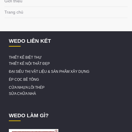
Giới thiệu
Trang chủ
WEDO LIÊN KẾT
THIẾT KẾ BIỆT THỰ
THIẾT KẾ NỘI THẤT ĐẸP
ĐẠI SIÊU THỊ VẬT LIỆU & SẢN PHẨM XÂY DỰNG
ÉP CỌC BÊ TÔNG
CỬA NHỰA LÕI THÉP
SỬA CHỮA NHÀ
WEDO LÀM GÌ?