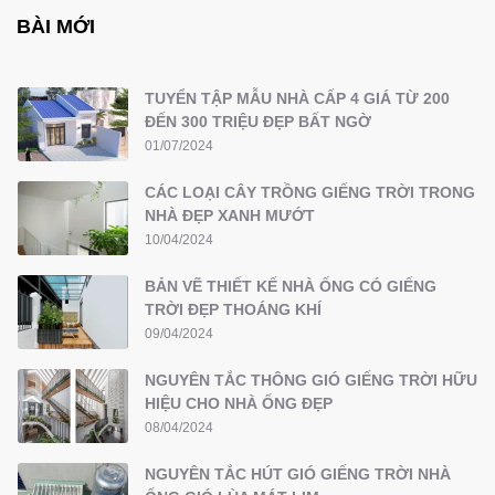
BÀI MỚI
TUYỂN TẬP MẪU NHÀ CẤP 4 GIÁ TỪ 200
ĐẾN 300 TRIỆU ĐẸP BẤT NGỜ
01/07/2024
CÁC LOẠI CÂY TRỒNG GIẾNG TRỜI TRONG
NHÀ ĐẸP XANH MƯỚT
10/04/2024
BẢN VẼ THIẾT KẾ NHÀ ỐNG CÓ GIẾNG
TRỜI ĐẸP THOÁNG KHÍ
09/04/2024
NGUYÊN TẮC THÔNG GIÓ GIẾNG TRỜI HỮU
HIỆU CHO NHÀ ỐNG ĐẸP
08/04/2024
NGUYÊN TẮC HÚT GIÓ GIẾNG TRỜI NHÀ