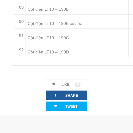
89
Cột điện LT10 – 190B
90
Cột điện LT10 – 190B có sửa
91
Cột điện LT10 – 190C
92
Cột điện LT10 – 190D
LIKE
0
facebook
SHARE
twitterbird
TWEET