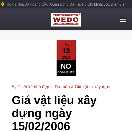
TP. Hà Nội: 36 Hoàng Cầu, Quận Đống Đa; Tp. Hồ Chí Minh: 561 Điện Biên
Phủ, Quận Bình Thạnh.
TH6
13
2013
NO
COMMENTS
By
Thiết kế nhà đẹp
in
Dự toán & Giá vật tư xây dựng
Giá vật liệu xây
dựng ngày
15/02/2006