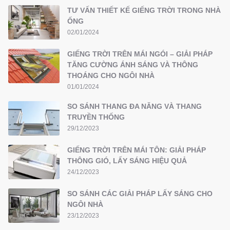
TƯ VẤN THIẾT KẾ GIẾNG TRỜI TRONG NHÀ
ỐNG
02/01/2024
GIẾNG TRỜI TRÊN MÁI NGÓI – GIẢI PHÁP
TĂNG CƯỜNG ÁNH SÁNG VÀ THÔNG
THOÁNG CHO NGÔI NHÀ
01/01/2024
SO SÁNH THANG ĐA NĂNG VÀ THANG
TRUYỀN THỐNG
29/12/2023
GIẾNG TRỜI TRÊN MÁI TÔN: GIẢI PHÁP
THÔNG GIÓ, LẤY SÁNG HIỆU QUẢ
24/12/2023
SO SÁNH CÁC GIẢI PHÁP LẤY SÁNG CHO
NGÔI NHÀ
23/12/2023