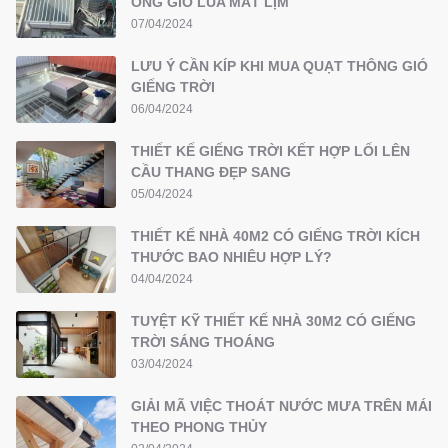
ỐNG GIÓ LÙA MÁT LỊM
07/04/2024
LƯU Ý CẦN KÍP KHI MUA QUẠT THÔNG GIÓ
GIẾNG TRỜI
06/04/2024
THIẾT KẾ GIẾNG TRỜI KẾT HỢP LỐI LÊN
CẦU THANG ĐẸP SANG
05/04/2024
THIẾT KẾ NHÀ 40M2 CÓ GIẾNG TRỜI KÍCH
THƯỚC BAO NHIÊU HỢP LÝ?
04/04/2024
TUYỆT KỸ THIẾT KẾ NHÀ 30M2 CÓ GIẾNG
TRỜI SÁNG THOÁNG
03/04/2024
GIẢI MÃ VIỆC THOÁT NƯỚC MƯA TRÊN MÁI
THEO PHONG THỦY