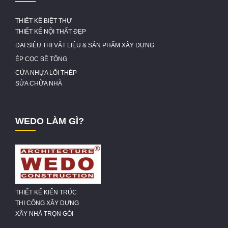
THIẾT KẾ BIỆT THỰ
THIẾT KẾ NỘI THẤT ĐẸP
ĐẠI SIÊU THỊ VẬT LIỆU & SẢN PHẨM XÂY DỰNG
ÉP CỌC BÊ TÔNG
CỬA NHỰA LÕI THÉP
SỬA CHỮA NHÀ
WEDO LÀM GÌ?
THIẾT KẾ KIẾN TRÚC
THI CÔNG XÂY DỰNG
XÂY NHÀ TRỌN GÓI