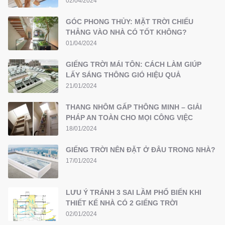
02/04/2024
GÓC PHONG THỦY: MẶT TRỜI CHIẾU
THẲNG VÀO NHÀ CÓ TỐT KHÔNG?
01/04/2024
GIẾNG TRỜI MÁI TÔN: CÁCH LÀM GIÚP
LẤY SÁNG THÔNG GIÓ HIỆU QUẢ
21/01/2024
THANG NHÔM GẤP THÔNG MINH – GIẢI
PHÁP AN TOÀN CHO MỌI CÔNG VIỆC
18/01/2024
GIẾNG TRỜI NÊN ĐẶT Ở ĐÂU TRONG NHÀ?
17/01/2024
LƯU Ý TRÁNH 3 SAI LẦM PHỔ BIẾN KHI
THIẾT KẾ NHÀ CÓ 2 GIẾNG TRỜI
02/01/2024