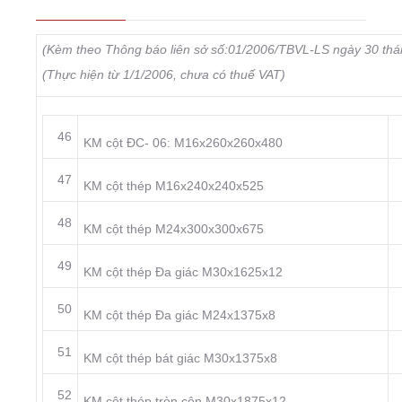
(Kèm theo Thông báo liên sở số:01/2006/TBVL-LS ngày 30 th
(Thực hiện từ 1/1/2006, chưa có thuế VAT)
46
KM cột ĐC- 06: M16x260x260x480
47
KM cột thép M16x240x240x525
48
KM cột thép M24x300x300x675
49
KM cột thép Đa giác M30x1625x12
50
KM cột thép Đa giác M24x1375x8
51
KM cột thép bát giác M30x1375x8
52
KM cột thép tròn côn M30x1875x12