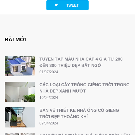
twitterbird
TWEET
BÀI MỚI
TUYỂN TẬP MẪU NHÀ CẤP 4 GIÁ TỪ 200
ĐẾN 300 TRIỆU ĐẸP BẤT NGỜ
01/07/2024
CÁC LOẠI CÂY TRỒNG GIẾNG TRỜI TRONG
NHÀ ĐẸP XANH MƯỚT
10/04/2024
BẢN VẼ THIẾT KẾ NHÀ ỐNG CÓ GIẾNG
TRỜI ĐẸP THOÁNG KHÍ
09/04/2024