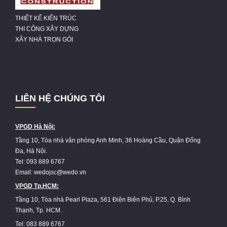
THIẾT KẾ KIẾN TRÚC
THI CÔNG XÂY DỰNG
XÂY NHÀ TRỌN GÓI
LIÊN HỆ CHÚNG TÔI
VPGD Hà Nội:
Tầng 10, Tòa nhà văn phòng Anh Minh, 36 Hoàng Cầu, Quận Đống
Đa, Hà Nội.
Tel: 093 889 6767
Email: wedojsc@wedo.vn
VPGD Tp.HCM:
Tầng 10, Tòa nhà Pearl Plaza, 561 Điện Biên Phủ, P.25, Q. Bình
Thạnh, Tp. HCM.
Tel: 083 889 6767