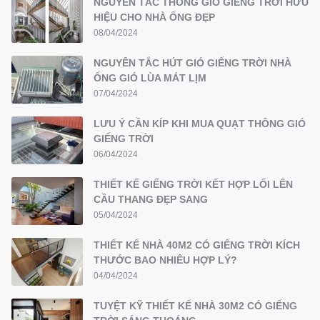
NGUYÊN TẮC THÔNG GIÓ GIẾNG TRỜI HỮU
HIỆU CHO NHÀ ỐNG ĐẸP
08/04/2024
NGUYÊN TẮC HÚT GIÓ GIẾNG TRỜI NHÀ
ỐNG GIÓ LÙA MÁT LỊM
07/04/2024
LƯU Ý CẦN KÍP KHI MUA QUẠT THÔNG GIÓ
GIẾNG TRỜI
06/04/2024
THIẾT KẾ GIẾNG TRỜI KẾT HỢP LỐI LÊN
CẦU THANG ĐẸP SANG
05/04/2024
THIẾT KẾ NHÀ 40M2 CÓ GIẾNG TRỜI KÍCH
THƯỚC BAO NHIÊU HỢP LÝ?
04/04/2024
TUYỆT KỸ THIẾT KẾ NHÀ 30M2 CÓ GIẾNG