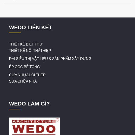
WEDO LIÊN KẾT
THIẾT KẾ BIỆT THỰ
THIẾT KẾ NỘI THẤT ĐẸP
ĐẠI SIÊU THỊ VẬT LIỆU & SẢN PHẨM XÂY DỰNG
ÉP CỌC BÊ TÔNG
CỬA NHỰA LÕI THÉP
SỬA CHỮA NHÀ
WEDO LÀM GÌ?