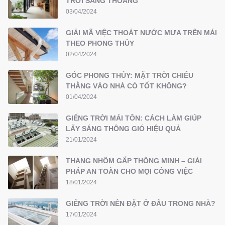
TRỜI SÁNG THOÁNG
03/04/2024
GIẢI MÃ VIỆC THOÁT NƯỚC MƯA TRÊN MÁI
THEO PHONG THỦY
02/04/2024
GÓC PHONG THỦY: MẶT TRỜI CHIẾU
THẲNG VÀO NHÀ CÓ TỐT KHÔNG?
01/04/2024
GIẾNG TRỜI MÁI TÔN: CÁCH LÀM GIÚP
LẤY SÁNG THÔNG GIÓ HIỆU QUẢ
21/01/2024
THANG NHÔM GẤP THÔNG MINH – GIẢI
PHÁP AN TOÀN CHO MỌI CÔNG VIỆC
18/01/2024
GIẾNG TRỜI NÊN ĐẶT Ở ĐÂU TRONG NHÀ?
17/01/2024