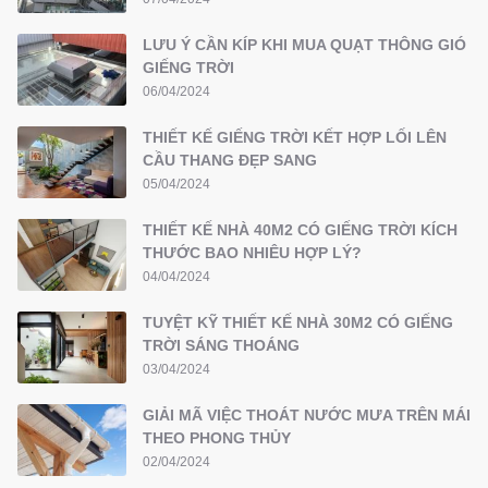
LƯU Ý CẦN KÍP KHI MUA QUẠT THÔNG GIÓ
GIẾNG TRỜI
06/04/2024
THIẾT KẾ GIẾNG TRỜI KẾT HỢP LỐI LÊN
CẦU THANG ĐẸP SANG
05/04/2024
THIẾT KẾ NHÀ 40M2 CÓ GIẾNG TRỜI KÍCH
THƯỚC BAO NHIÊU HỢP LÝ?
04/04/2024
TUYỆT KỸ THIẾT KẾ NHÀ 30M2 CÓ GIẾNG
TRỜI SÁNG THOÁNG
03/04/2024
GIẢI MÃ VIỆC THOÁT NƯỚC MƯA TRÊN MÁI
THEO PHONG THỦY
02/04/2024