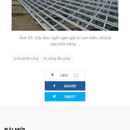
Ảnh 03: Các khu nghỉ ngơi giải trí ven biển, khách
sạn,nhà hàng…
kỹ thuật thi công
thi công lắp ghép
LIKE
0
facebook
SHARE
twitterbird
TWEET
BÀI MỚI