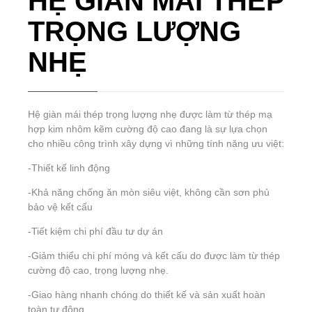
HỆ GIÀN MÁI THÉP
TRỌNG LƯỢNG
NHẸ
Hệ giàn mái thép trọng lượng nhẹ được làm từ thép mạ
hợp kim nhôm kẽm cường độ cao đang là sự lựa chọn
cho nhiều công trình xây dựng vì những tính năng ưu việt:
-Thiết kế linh động
-Khả năng chống ăn mòn siêu việt, không cần sơn phủ
bảo vệ kết cấu
-Tiết kiệm chi phí đầu tư dự án
-Giảm thiểu chi phí móng và kết cấu do được làm từ thép
cường độ cao, trọng lượng nhẹ.
-Giao hàng nhanh chóng do thiết kế và sản xuất hoàn
toàn tự động