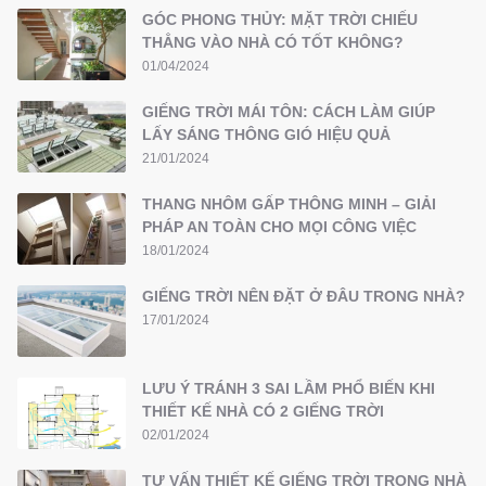
GÓC PHONG THỦY: MẶT TRỜI CHIẾU
THẲNG VÀO NHÀ CÓ TỐT KHÔNG?
01/04/2024
GIẾNG TRỜI MÁI TÔN: CÁCH LÀM GIÚP
LẤY SÁNG THÔNG GIÓ HIỆU QUẢ
21/01/2024
THANG NHÔM GẤP THÔNG MINH – GIẢI
PHÁP AN TOÀN CHO MỌI CÔNG VIỆC
18/01/2024
GIẾNG TRỜI NÊN ĐẶT Ở ĐÂU TRONG NHÀ?
17/01/2024
LƯU Ý TRÁNH 3 SAI LẦM PHỔ BIẾN KHI
THIẾT KẾ NHÀ CÓ 2 GIẾNG TRỜI
02/01/2024
TƯ VẤN THIẾT KẾ GIẾNG TRỜI TRONG NHÀ