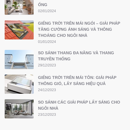
ỐNG
02/01/2024
GIẾNG TRỜI TRÊN MÁI NGÓI – GIẢI PHÁP
TĂNG CƯỜNG ÁNH SÁNG VÀ THÔNG
THOÁNG CHO NGÔI NHÀ
01/01/2024
SO SÁNH THANG ĐA NĂNG VÀ THANG
TRUYỀN THỐNG
29/12/2023
GIẾNG TRỜI TRÊN MÁI TÔN: GIẢI PHÁP
THÔNG GIÓ, LẤY SÁNG HIỆU QUẢ
24/12/2023
SO SÁNH CÁC GIẢI PHÁP LẤY SÁNG CHO
NGÔI NHÀ
23/12/2023