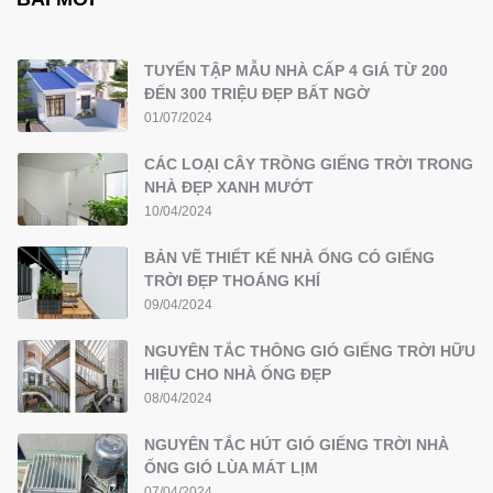
TUYỂN TẬP MẪU NHÀ CẤP 4 GIÁ TỪ 200
ĐẾN 300 TRIỆU ĐẸP BẤT NGỜ
01/07/2024
CÁC LOẠI CÂY TRỒNG GIẾNG TRỜI TRONG
NHÀ ĐẸP XANH MƯỚT
10/04/2024
BẢN VẼ THIẾT KẾ NHÀ ỐNG CÓ GIẾNG
TRỜI ĐẸP THOÁNG KHÍ
09/04/2024
NGUYÊN TẮC THÔNG GIÓ GIẾNG TRỜI HỮU
HIỆU CHO NHÀ ỐNG ĐẸP
08/04/2024
NGUYÊN TẮC HÚT GIÓ GIẾNG TRỜI NHÀ
ỐNG GIÓ LÙA MÁT LỊM
07/04/2024