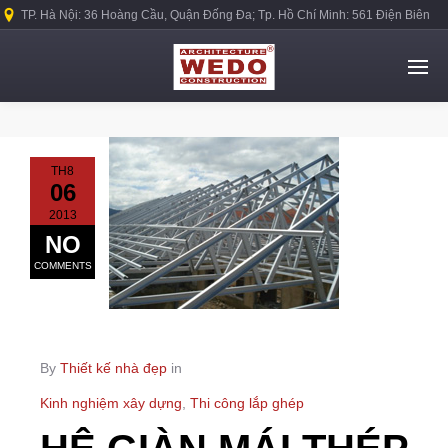
TP. Hà Nội: 36 Hoàng Cầu, Quận Đống Đa; Tp. Hồ Chí Minh: 561 Điện Biên
Phủ, Quận Bình Thạnh.
TH8
06
2013
NO
COMMENTS
By
Thiết kế nhà đẹp
in
Kinh nghiệm xây dựng
,
Thi công lắp ghép