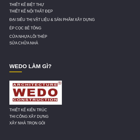
THIẾT KẾ BIỆT THỰ
THIẾT KẾ NỘI THẤT ĐẸP
ĐẠI SIÊU THỊ VẬT LIỆU & SẢN PHẨM XÂY DỰNG
ÉP CỌC BÊ TÔNG
CỬA NHỰA LÕI THÉP
SỬA CHỮA NHÀ
WEDO LÀM GÌ?
THIẾT KẾ KIẾN TRÚC
THI CÔNG XÂY DỰNG
XÂY NHÀ TRỌN GÓI