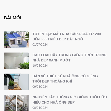
BÀI MỚI
TUYỂN TẬP MẪU NHÀ CẤP 4 GIÁ TỪ 200
ĐẾN 300 TRIỆU ĐẸP BẤT NGỜ
01/07/2024
CÁC LOẠI CÂY TRỒNG GIẾNG TRỜI TRONG
NHÀ ĐẸP XANH MƯỚT
10/04/2024
BẢN VẼ THIẾT KẾ NHÀ ỐNG CÓ GIẾNG
TRỜI ĐẸP THOÁNG KHÍ
09/04/2024
NGUYÊN TẮC THÔNG GIÓ GIẾNG TRỜI HỮU
HIỆU CHO NHÀ ỐNG ĐẸP
08/04/2024