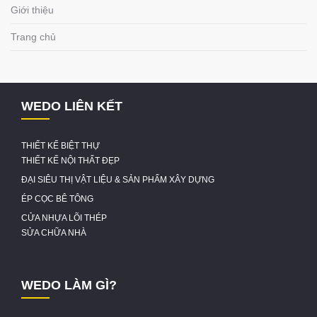
Giới thiệu
Trang chủ
WEDO LIÊN KẾT
THIẾT KẾ BIỆT THỰ
THIẾT KẾ NỘI THẤT ĐẸP
ĐẠI SIÊU THỊ VẬT LIỆU & SẢN PHẨM XÂY DỰNG
ÉP CỌC BÊ TÔNG
CỬA NHỰA LÕI THÉP
SỬA CHỮA NHÀ
WEDO LÀM GÌ?