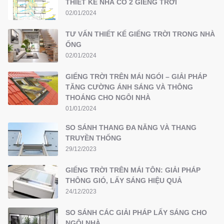
THIẾT KẾ NHÀ CÓ 2 GIẾNG TRỜI
02/01/2024
TƯ VẤN THIẾT KẾ GIẾNG TRỜI TRONG NHÀ
ỐNG
02/01/2024
GIẾNG TRỜI TRÊN MÁI NGÓI – GIẢI PHÁP
TĂNG CƯỜNG ÁNH SÁNG VÀ THÔNG
THOÁNG CHO NGÔI NHÀ
01/01/2024
SO SÁNH THANG ĐA NĂNG VÀ THANG
TRUYỀN THỐNG
29/12/2023
GIẾNG TRỜI TRÊN MÁI TÔN: GIẢI PHÁP
THÔNG GIÓ, LẤY SÁNG HIỆU QUẢ
24/12/2023
SO SÁNH CÁC GIẢI PHÁP LẤY SÁNG CHO
NGÔI NHÀ