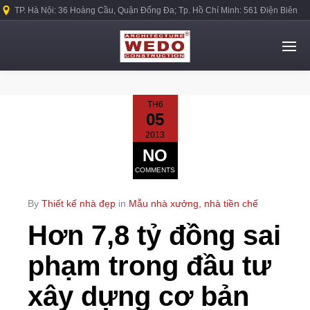
TP. Hà Nội: 36 Hoàng Cầu, Quận Đống Đa; Tp. Hồ Chí Minh: 561 Điện Biên
Phủ, Quận Bình Thạnh.
TH6
05
2013
NO
COMMENTS
By
Thiết kế nhà đẹp
in
Mẫu nhà xưởng, nhà tiền chế
Hơn 7,8 tỷ đồng sai
phạm trong đầu tư
xây dựng cơ bản