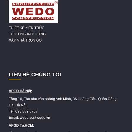
THIẾT KẾ KIẾN TRÚC
THI CÔNG XÂY DỰNG
XÂY NHÀ TRỌN GÓI
LIÊN HỆ CHÚNG TÔI
VPGD Hà Nội:
Tầng 10, Tòa nhà văn phòng Anh Minh, 36 Hoàng Cầu, Quận Đống
Đa, Hà Nội.
Tel: 093 889 6767
Email: wedojsc@wedo.vn
VPGD Tp.HCM: