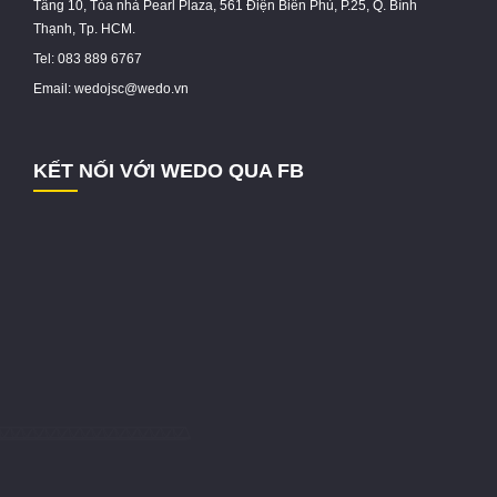
Tầng 10, Tòa nhà Pearl Plaza, 561 Điện Biên Phủ, P.25, Q. Bình
Thạnh, Tp. HCM.
Tel: 083 889 6767
Email: wedojsc@wedo.vn
KẾT NỐI VỚI WEDO QUA FB