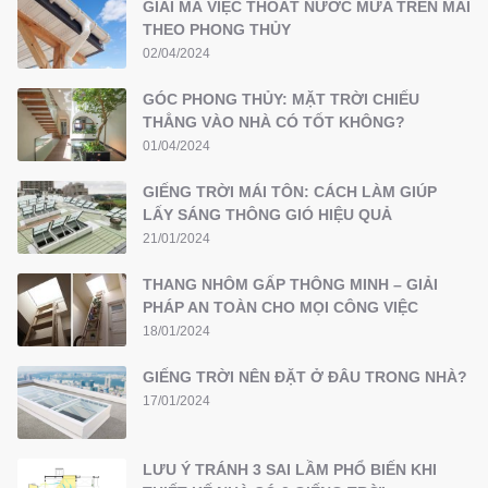
GIẢI MÃ VIỆC THOÁT NƯỚC MƯA TRÊN MÁI
THEO PHONG THỦY
02/04/2024
GÓC PHONG THỦY: MẶT TRỜI CHIẾU
THẲNG VÀO NHÀ CÓ TỐT KHÔNG?
01/04/2024
GIẾNG TRỜI MÁI TÔN: CÁCH LÀM GIÚP
LẤY SÁNG THÔNG GIÓ HIỆU QUẢ
21/01/2024
THANG NHÔM GẤP THÔNG MINH – GIẢI
PHÁP AN TOÀN CHO MỌI CÔNG VIỆC
18/01/2024
GIẾNG TRỜI NÊN ĐẶT Ở ĐÂU TRONG NHÀ?
17/01/2024
LƯU Ý TRÁNH 3 SAI LẦM PHỔ BIẾN KHI