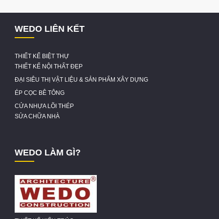
WEDO LIÊN KẾT
THIẾT KẾ BIỆT THỰ
THIẾT KẾ NỘI THẤT ĐẸP
ĐẠI SIÊU THỊ VẬT LIỆU & SẢN PHẨM XÂY DỰNG
ÉP CỌC BÊ TÔNG
CỬA NHỰA LÕI THÉP
SỬA CHỮA NHÀ
WEDO LÀM GÌ?