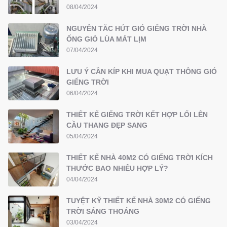
08/04/2024
NGUYÊN TẮC HÚT GIÓ GIẾNG TRỜI NHÀ
ỐNG GIÓ LÙA MÁT LỊM
07/04/2024
LƯU Ý CẦN KÍP KHI MUA QUẠT THÔNG GIÓ
GIẾNG TRỜI
06/04/2024
THIẾT KẾ GIẾNG TRỜI KẾT HỢP LỐI LÊN
CẦU THANG ĐẸP SANG
05/04/2024
THIẾT KẾ NHÀ 40M2 CÓ GIẾNG TRỜI KÍCH
THƯỚC BAO NHIÊU HỢP LÝ?
04/04/2024
TUYỆT KỸ THIẾT KẾ NHÀ 30M2 CÓ GIẾNG
TRỜI SÁNG THOÁNG
03/04/2024