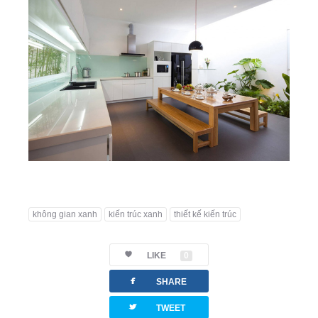
không gian xanh
kiến trúc xanh
thiết kế kiến trúc
LIKE
0
facebook
SHARE
twitterbird
TWEET