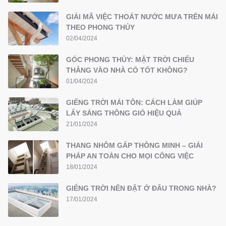
GIẢI MÃ VIỆC THOÁT NƯỚC MƯA TRÊN MÁI
THEO PHONG THỦY
02/04/2024
GÓC PHONG THỦY: MẶT TRỜI CHIẾU
THẲNG VÀO NHÀ CÓ TỐT KHÔNG?
01/04/2024
GIẾNG TRỜI MÁI TÔN: CÁCH LÀM GIÚP
LẤY SÁNG THÔNG GIÓ HIỆU QUẢ
21/01/2024
THANG NHÔM GẤP THÔNG MINH – GIẢI
PHÁP AN TOÀN CHO MỌI CÔNG VIỆC
18/01/2024
GIẾNG TRỜI NÊN ĐẶT Ở ĐÂU TRONG NHÀ?
17/01/2024