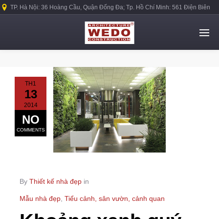
TP. Hà Nội: 36 Hoàng Cầu, Quận Đống Đa; Tp. Hồ Chí Minh: 561 Điện Biên
Phủ, Quận Bình Thạnh.
TH1
13
2014
NO
COMMENTS
By
Thiết kế nhà đẹp
in
Mẫu nhà đẹp
,
Tiểu cảnh, sân vườn, cảnh quan