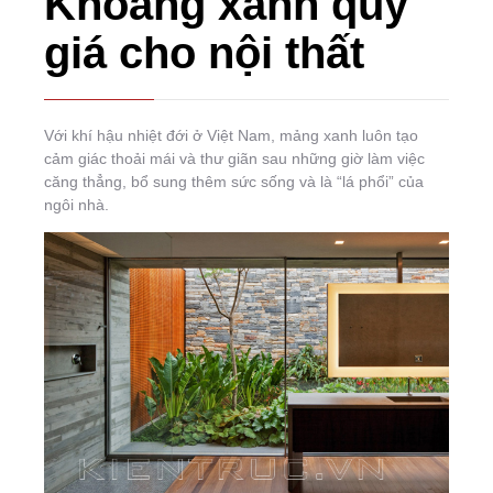
Khoảng xanh quý
giá cho nội thất
Với khí hậu nhiệt đới ở Việt Nam, mảng xanh luôn tạo
cảm giác thoải mái và thư giãn sau những giờ làm việc
căng thẳng, bổ sung thêm sức sống và là “lá phổi” của
ngôi nhà.