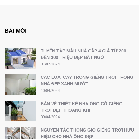
BÀI MỚI
TUYỂN TẬP MẪU NHÀ CẤP 4 GIÁ TỪ 200
ĐẾN 300 TRIỆU ĐẸP BẤT NGỜ
01/07/2024
CÁC LOẠI CÂY TRỒNG GIẾNG TRỜI TRONG
NHÀ ĐẸP XANH MƯỚT
10/04/2024
BẢN VẼ THIẾT KẾ NHÀ ỐNG CÓ GIẾNG
TRỜI ĐẸP THOÁNG KHÍ
09/04/2024
NGUYÊN TẮC THÔNG GIÓ GIẾNG TRỜI HỮU
HIỆU CHO NHÀ ỐNG ĐẸP