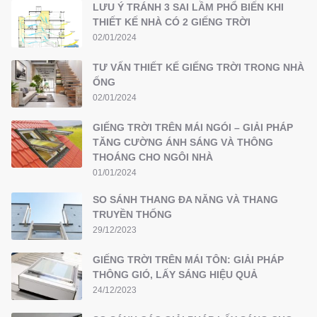
LƯU Ý TRÁNH 3 SAI LẦM PHỔ BIẾN KHI
THIẾT KẾ NHÀ CÓ 2 GIẾNG TRỜI
02/01/2024
TƯ VẤN THIẾT KẾ GIẾNG TRỜI TRONG NHÀ
ỐNG
02/01/2024
GIẾNG TRỜI TRÊN MÁI NGÓI – GIẢI PHÁP
TĂNG CƯỜNG ÁNH SÁNG VÀ THÔNG
THOÁNG CHO NGÔI NHÀ
01/01/2024
SO SÁNH THANG ĐA NĂNG VÀ THANG
TRUYỀN THỐNG
29/12/2023
GIẾNG TRỜI TRÊN MÁI TÔN: GIẢI PHÁP
THÔNG GIÓ, LẤY SÁNG HIỆU QUẢ
24/12/2023