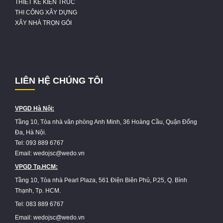
THIẾT KẾ KIẾN TRÚC
THI CÔNG XÂY DỰNG
XÂY NHÀ TRỌN GÓI
LIÊN HỆ CHÚNG TÔI
VPGD Hà Nội:
Tầng 10, Tòa nhà văn phòng Anh Minh, 36 Hoàng Cầu, Quận Đống
Đa, Hà Nội.
Tel: 093 889 6767
Email: wedojsc@wedo.vn
VPGD Tp.HCM:
Tầng 10, Tòa nhà Pearl Plaza, 561 Điện Biên Phủ, P.25, Q. Bình
Thạnh, Tp. HCM.
Tel: 083 889 6767
Email: wedojsc@wedo.vn