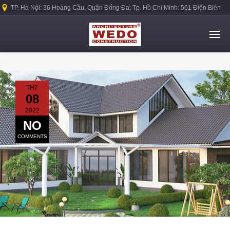
TP. Hà Nội: 36 Hoàng Cầu, Quận Đống Đa; Tp. Hồ Chí Minh: 561 Điện Biên
Phủ, Quận Bình Thạnh.
TH7
08
2022
NO
COMMENTS