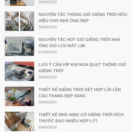
09/04/2024
NGUYÊN TẮC THÔNG GIÓ GIẾNG TRỜI HỮU
HIỆU CHO NHÀ ỐNG ĐẸP
08/04/2024
NGUYÊN TẮC HÚT GIÓ GIẾNG TRỜI NHÀ
ỐNG GIÓ LÙA MÁT LỊM
07/04/2024
LƯU Ý CẦN KÍP KHI MUA QUẠT THÔNG GIÓ
GIẾNG TRỜI
06/04/2024
THIẾT KẾ GIẾNG TRỜI KẾT HỢP LỐI LÊN
CẦU THANG ĐẸP SANG
05/04/2024
THIẾT KẾ NHÀ 40M2 CÓ GIẾNG TRỜI KÍCH
THƯỚC BAO NHIÊU HỢP LÝ?
04/04/2024