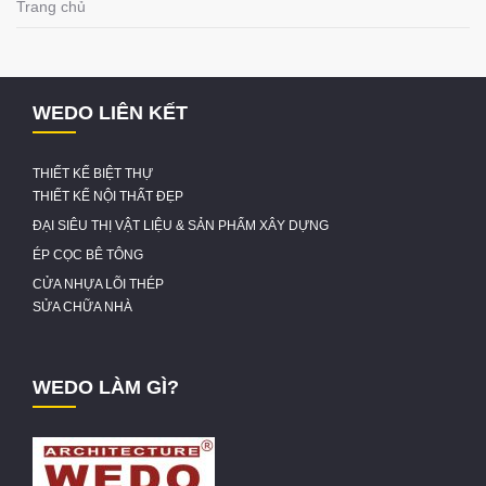
Trang chủ
WEDO LIÊN KẾT
THIẾT KẾ BIỆT THỰ
THIẾT KẾ NỘI THẤT ĐẸP
ĐẠI SIÊU THỊ VẬT LIỆU & SẢN PHẨM XÂY DỰNG
ÉP CỌC BÊ TÔNG
CỬA NHỰA LÕI THÉP
SỬA CHỮA NHÀ
WEDO LÀM GÌ?