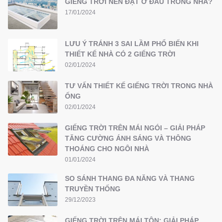
GIẾNG TRỜI NÊN ĐẶT Ở ĐÂU TRONG NHÀ?
17/01/2024
LƯU Ý TRÁNH 3 SAI LẦM PHỔ BIẾN KHI
THIẾT KẾ NHÀ CÓ 2 GIẾNG TRỜI
02/01/2024
TƯ VẤN THIẾT KẾ GIẾNG TRỜI TRONG NHÀ
ỐNG
02/01/2024
GIẾNG TRỜI TRÊN MÁI NGÓI – GIẢI PHÁP
TĂNG CƯỜNG ÁNH SÁNG VÀ THÔNG
THOÁNG CHO NGÔI NHÀ
01/01/2024
SO SÁNH THANG ĐA NĂNG VÀ THANG
TRUYỀN THỐNG
29/12/2023
GIẾNG TRỜI TRÊN MÁI TÔN: GIẢI PHÁP