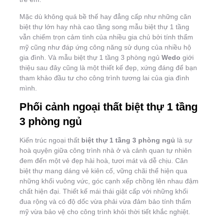
Mặc dù không quá bề thế hay đẳng cấp như những căn
biệt thự lớn hay nhà cao tầng song mẫu biệt thự 1 tầng
vẫn chiếm trọn cảm tình của nhiều gia chủ bởi tính thẩm
mỹ cũng như đáp ứng công năng sử dụng của nhiều hộ
gia đình. Và mẫu biệt thự 1 tầng 3 phòng ngủ
Wedo
giới
thiệu sau đây cũng là một thiết kế đẹp, xứng đáng để bạn
tham khảo đầu tư cho công trình tương lai của gia đình
mình.
Phối cảnh ngoại thất biệt thự 1 tầng
3 phòng ngủ
Kiến trúc ngoại thất
biệt thự 1 tầng 3 phòng ngủ
là sự
hoà quyện giữa công trình nhà ở và cảnh quan tự nhiên
đem đến một vẻ đẹp hài hoà, tươi mát và dễ chịu. Căn
biệt thự mang dáng vẻ kiên cố, vững chãi thể hiện qua
những khối vuông vức, góc cạnh xếp chồng lên nhau đậm
chất hiện đại. Thiết kế mái thái giật cấp với những khối
đua rộng và có độ dốc vừa phải vừa đảm bảo tính thẩm
mỹ vừa bảo vệ cho công trình khỏi thời tiết khắc nghiệt.