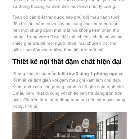
sự thông thoáng và đem đến một view nhìn lý tưởng.
Toàn bộ căn biệt thự được bao phủ bởi màu xanh tươi
đến từ các thảm cỏ và cây bụi cùng các khóm hoa tạo
nên một khung cảnh mát mắt mà không kém phần thơ
mộng. Trong vườn được đặt một chiếc xích đu và vài ba
chiếc ghế tựa để mọi người thoải mái chuyện trò, thư
giãn, chơi đùa vào những hôm tiết trời mát mẻ.
Thiết kế nội thất đậm chất hiện đại
Phòng khách của mẫu
biệt thự 3 tầng 1 phòng ngủ
có
lối thiết kế đơn giản với gam màu ghi xám làm chủ đạo.
Điểm nhấn của căn phòng chính là bộ ghế sofa hình chữ
L màu xám nhạt đi cùng với chiếc bàn trà dáng tròn đơn
giản, đặt trên tấm thảm đồng màu tạo nên cảm giác sang
trọng, tinh tế.