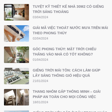
TUYỆT KỸ THIẾT KẾ NHÀ 30M2 CÓ GIẾNG
TRỜI SÁNG THOÁNG
03/04/2024
GIẢI MÃ VIỆC THOÁT NƯỚC MƯA TRÊN MÁI
THEO PHONG THỦY
02/04/2024
GÓC PHONG THỦY: MẶT TRỜI CHIẾU
THẲNG VÀO NHÀ CÓ TỐT KHÔNG?
01/04/2024
GIẾNG TRỜI MÁI TÔN: CÁCH LÀM GIÚP
LẤY SÁNG THÔNG GIÓ HIỆU QUẢ
21/01/2024
THANG NHÔM GẤP THÔNG MINH – GIẢI
PHÁP AN TOÀN CHO MỌI CÔNG VIỆC
18/01/2024