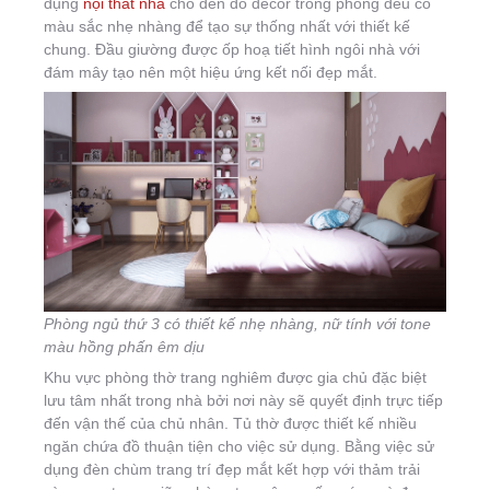
dụng
nội thất nhà
cho đến đồ decor trong phòng đều có
màu sắc nhẹ nhàng để tạo sự thống nhất với thiết kế
chung. Đầu giường được ốp hoạ tiết hình ngôi nhà với
đám mây tạo nên một hiệu ứng kết nối đẹp mắt.
Phòng ngủ thứ 3 có thiết kế nhẹ nhàng, nữ tính với tone
màu hồng phấn êm dịu
Khu vực phòng thờ trang nghiêm được gia chủ đặc biệt
lưu tâm nhất trong nhà bởi nơi này sẽ quyết định trực tiếp
đến vận thế của chủ nhân. Tủ thờ được thiết kế nhiều
ngăn chứa đồ thuận tiện cho việc sử dụng. Bằng việc sử
dụng đèn chùm trang trí đẹp mắt kết hợp với thảm trải