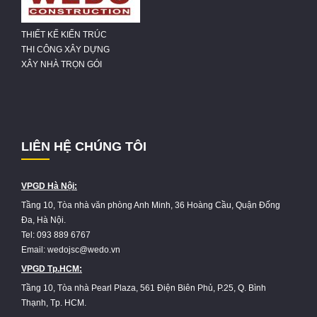
THIẾT KẾ KIẾN TRÚC
THI CÔNG XÂY DỰNG
XÂY NHÀ TRỌN GÓI
LIÊN HỆ CHÚNG TÔI
VPGD Hà Nội:
Tầng 10, Tòa nhà văn phòng Anh Minh, 36 Hoàng Cầu, Quận Đống
Đa, Hà Nội.
Tel: 093 889 6767
Email: wedojsc@wedo.vn
VPGD Tp.HCM:
Tầng 10, Tòa nhà Pearl Plaza, 561 Điện Biên Phủ, P.25, Q. Bình
Thạnh, Tp. HCM.