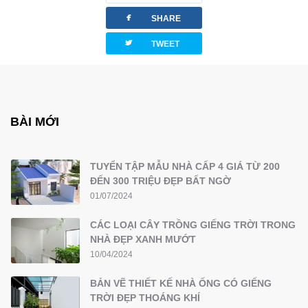
facebook
SHARE
twitterbird
TWEET
BÀI MỚI
TUYỂN TẬP MẪU NHÀ CẤP 4 GIÁ TỪ 200
ĐẾN 300 TRIỆU ĐẸP BẤT NGỜ
01/07/2024
CÁC LOẠI CÂY TRỒNG GIẾNG TRỜI TRONG
NHÀ ĐẸP XANH MƯỚT
10/04/2024
BẢN VẼ THIẾT KẾ NHÀ ỐNG CÓ GIẾNG
TRỜI ĐẸP THOÁNG KHÍ