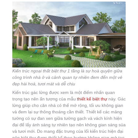
Kiến trúc ngoại thất biệt thự 1 tầng là sự hoà quyện giữa
công trình nhà ở và cảnh quan tự nhiên đem đến một vẻ
đẹp hài hoà, tươi mát và dễ chịu
Kiến trúc gác lửng được xem là một điểm nhấn quan
trọng tạo nên ấn tượng của mẫu
thiết kế biệt thự
này. Gác
lửng giúp cho căn nhà có thể mở rộng, tối ưu không gian
và đem lại sự thông thoáng cần thiết. Thiết kế các mảng
tường có sự đan xen giữa tường gạch và vách kính hiện
đại để lấy ánh sáng tự nhiên tạo nên không gian sáng sủa
và tươi mới. Do mang đặc trưng của lối kiến trúc hiện đại
nên biệt thự được thiết kế theo hướng không gian mở tạo