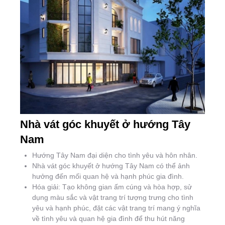
Nhà vát góc khuyết ở hướng Tây
Nam
Hướng Tây Nam đại diện cho tình yêu và hôn nhân.
Nhà vát góc khuyết ở hướng Tây Nam có thể ảnh
hưởng đến mối quan hệ và hạnh phúc gia đình.
Hóa giải: Tạo không gian ấm cúng và hòa hợp, sử
dụng màu sắc và vật trang trí tượng trưng cho tình
yêu và hạnh phúc, đặt các vật trang trí mang ý nghĩa
về tình yêu và quan hệ gia đình để thu hút năng