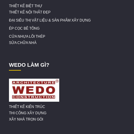
THIẾT KẾ BIỆT THỰ
THIẾT KẾ NỘI THẤT ĐẸP
ĐẠI SIÊU THỊ VẬT LIỆU & SẢN PHẨM XÂY DỰNG
ÉP CỌC BÊ TÔNG
CỬA NHỰA LÕI THÉP
SỬA CHỮA NHÀ
WEDO LÀM GÌ?
THIẾT KẾ KIẾN TRÚC
THI CÔNG XÂY DỰNG
XÂY NHÀ TRỌN GÓI