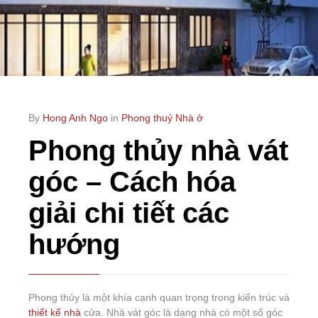
By
Hong Anh Ngo
in
Phong thuỷ Nhà ở
Phong thủy nhà vát
góc – Cách hóa
giải chi tiết các
hướng
Phong thủy là một khía cạnh quan trọng trong kiến trúc và
thiết kế nhà
cửa. Nhà vát góc là dạng nhà có một số góc