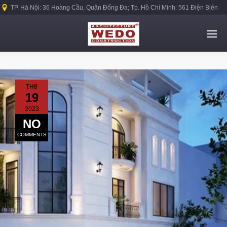
TP. Hà Nội: 36 Hoàng Cầu, Quận Đống Đa; Tp. Hồ Chí Minh: 561 Điện Biên
Phủ, Quận Bình Thạnh.
TH8
19
2023
NO
COMMENTS