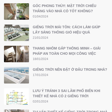
GÓC PHONG THỦY: MẶT TRỜI CHIẾU
THẲNG VÀO NHÀ CÓ TỐT KHÔNG?
01/04/2024
GIẾNG TRỜI MÁI TÔN: CÁCH LÀM GIÚP
LẤY SÁNG THÔNG GIÓ HIỆU QUẢ
21/01/2024
THANG NHÔM GẤP THÔNG MINH – GIẢI
PHÁP AN TOÀN CHO MỌI CÔNG VIỆC
18/01/2024
GIẾNG TRỜI NÊN ĐẶT Ở ĐÂU TRONG NHÀ?
17/01/2024
LƯU Ý TRÁNH 3 SAI LẦM PHỔ BIẾN KHI
THIẾT KẾ NHÀ CÓ 2 GIẾNG TRỜI
02/01/2024
TƯ VẤN THIẾT KẾ GIẾNG TRỜI TRONG NHÀ