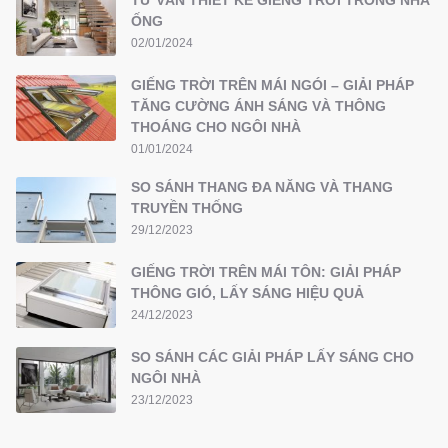
ỐNG
02/01/2024
GIẾNG TRỜI TRÊN MÁI NGÓI – GIẢI PHÁP
TĂNG CƯỜNG ÁNH SÁNG VÀ THÔNG
THOÁNG CHO NGÔI NHÀ
01/01/2024
SO SÁNH THANG ĐA NĂNG VÀ THANG
TRUYỀN THỐNG
29/12/2023
GIẾNG TRỜI TRÊN MÁI TÔN: GIẢI PHÁP
THÔNG GIÓ, LẤY SÁNG HIỆU QUẢ
24/12/2023
SO SÁNH CÁC GIẢI PHÁP LẤY SÁNG CHO
NGÔI NHÀ
23/12/2023