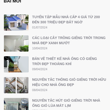
BÀI MỚI
TUYỂN TẬP MẪU NHÀ CẤP 4 GIÁ TỪ 200
ĐẾN 300 TRIỆU ĐẸP BẤT NGỜ
01/07/2024
CÁC LOẠI CÂY TRỒNG GIẾNG TRỜI TRONG
NHÀ ĐẸP XANH MƯỚT
10/04/2024
BẢN VẼ THIẾT KẾ NHÀ ỐNG CÓ GIẾNG
TRỜI ĐẸP THOÁNG KHÍ
09/04/2024
NGUYÊN TẮC THÔNG GIÓ GIẾNG TRỜI HỮU
HIỆU CHO NHÀ ỐNG ĐẸP
08/04/2024
NGUYÊN TẮC HÚT GIÓ GIẾNG TRỜI NHÀ
ỐNG GIÓ LÙA MÁT LỊM