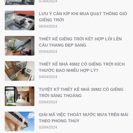
07/04/2024
LƯU Ý CẦN KÍP KHI MUA QUẠT THÔNG GIÓ
GIẾNG TRỜI
06/04/2024
THIẾT KẾ GIẾNG TRỜI KẾT HỢP LỐI LÊN
CẦU THANG ĐẸP SANG
05/04/2024
THIẾT KẾ NHÀ 40M2 CÓ GIẾNG TRỜI KÍCH
THƯỚC BAO NHIÊU HỢP LÝ?
04/04/2024
TUYỆT KỸ THIẾT KẾ NHÀ 30M2 CÓ GIẾNG
TRỜI SÁNG THOÁNG
03/04/2024
GIẢI MÃ VIỆC THOÁT NƯỚC MƯA TRÊN MÁI
THEO PHONG THỦY
02/04/2024