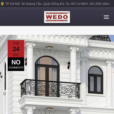
TP. Hà Nội: 36 Hoàng Cầu, Quận Đống Đa; Tp. Hồ Chí Minh: 561 Điện Biên
Phủ, Quận Bình Thạnh.
TH9
24
2021
NO
COMMENTS