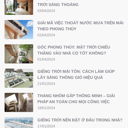
TRỜI SÁNG THOÁNG
03/04/2024
GIẢI MÃ VIỆC THOÁT NƯỚC MƯA TRÊN MÁI
THEO PHONG THỦY
02/04/2024
GÓC PHONG THỦY: MẶT TRỜI CHIẾU
THẲNG VÀO NHÀ CÓ TỐT KHÔNG?
01/04/2024
GIẾNG TRỜI MÁI TÔN: CÁCH LÀM GIÚP
LẤY SÁNG THÔNG GIÓ HIỆU QUẢ
21/01/2024
THANG NHÔM GẤP THÔNG MINH – GIẢI
PHÁP AN TOÀN CHO MỌI CÔNG VIỆC
18/01/2024
GIẾNG TRỜI NÊN ĐẶT Ở ĐÂU TRONG NHÀ?
17/01/2024