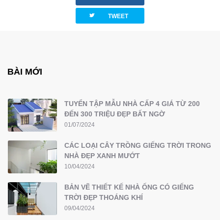
twitterbird
TWEET
BÀI MỚI
TUYỂN TẬP MẪU NHÀ CẤP 4 GIÁ TỪ 200
ĐẾN 300 TRIỆU ĐẸP BẤT NGỜ
01/07/2024
CÁC LOẠI CÂY TRỒNG GIẾNG TRỜI TRONG
NHÀ ĐẸP XANH MƯỚT
10/04/2024
BẢN VẼ THIẾT KẾ NHÀ ỐNG CÓ GIẾNG
TRỜI ĐẸP THOÁNG KHÍ
09/04/2024