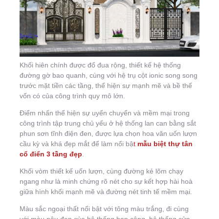
Khối hiên chính được đổ đua rộng, thiết kế hệ thống
đường gờ bao quanh, cùng với hệ trụ cột ionic song song
trước mặt tiền các tầng, thể hiện sự mạnh mẽ và bề thế
vốn có của công trình quy mô lớn.
Điểm nhấn thể hiện sự uyển chuyển và mềm mại trong
công trình tập trung chủ yếu ở hệ thống lan can bằng sắt
phun sơn tĩnh điện đen, được lựa chọn hoa văn uốn lượn
cầu kỳ và khá đẹp mắt để làm nổi bậ
t
mẫu biệt thự tân
cổ điển 3 tầng đẹp
.
Khối vòm thiết kế uốn lượn, cùng đường kẻ lõm chạy
ngang như là minh chứng rõ nét cho sự kết hợp hài hoà
giữa hình khối mạnh mẽ và đường nét tinh tế mềm mại.
Màu sắc ngoại thất nổi bật với tông màu trắng, đi cùng