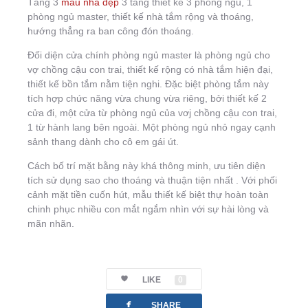
Tầng 3
mẫu nhà đẹp
3 tầng thiết kế 3 phòng ngủ, 1
phòng ngủ master, thiết kế nhà tắm rộng và thoáng,
hướng thẳng ra ban công đón thoáng.
Đối diện cửa chính phòng ngủ master là phòng ngủ cho
vợ chồng cậu con trai, thiết kế rộng có nhà tắm hiện đại,
thiết kế bồn tắm nằm tiện nghi. Đặc biệt phòng tắm này
tích hợp chức năng vừa chung vừa riêng, bởi thiết kế 2
cửa đi, một cửa từ phòng ngủ của vơj chồng cậu con trai,
1 từ hành lang bên ngoài. Một phòng ngủ nhỏ ngay cạnh
sảnh thang dành cho cô em gái út.
Cách bố trí mặt bằng này khá thông minh, ưu tiên diện
tích sử dụng sao cho thoáng và thuận tiện nhất . Với phối
cảnh mặt tiền cuốn hút, mẫu thiết kế biệt thự hoàn toàn
chinh phục nhiều con mắt ngắm nhìn với sự hài lòng và
mãn nhãn.
LIKE
0
facebook
SHARE