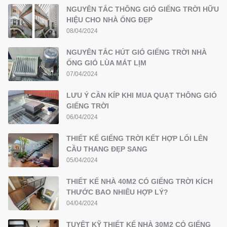
NGUYÊN TẮC THÔNG GIÓ GIẾNG TRỜI HỮU
HIỆU CHO NHÀ ỐNG ĐẸP
08/04/2024
NGUYÊN TẮC HÚT GIÓ GIẾNG TRỜI NHÀ
ỐNG GIÓ LÙA MÁT LỊM
07/04/2024
LƯU Ý CẦN KÍP KHI MUA QUẠT THÔNG GIÓ
GIẾNG TRỜI
06/04/2024
THIẾT KẾ GIẾNG TRỜI KẾT HỢP LỐI LÊN
CẦU THANG ĐẸP SANG
05/04/2024
THIẾT KẾ NHÀ 40M2 CÓ GIẾNG TRỜI KÍCH
THƯỚC BAO NHIÊU HỢP LÝ?
04/04/2024
TUYỆT KỸ THIẾT KẾ NHÀ 30M2 CÓ GIẾNG