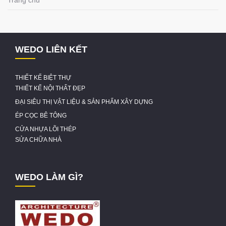
Trang chủ
WEDO LIÊN KẾT
THIẾT KẾ BIỆT THỰ
THIẾT KẾ NỘI THẤT ĐẸP
ĐẠI SIÊU THỊ VẬT LIỆU & SẢN PHẨM XÂY DỰNG
ÉP CỌC BÊ TÔNG
CỬA NHỰA LÕI THÉP
SỬA CHỮA NHÀ
WEDO LÀM GÌ?