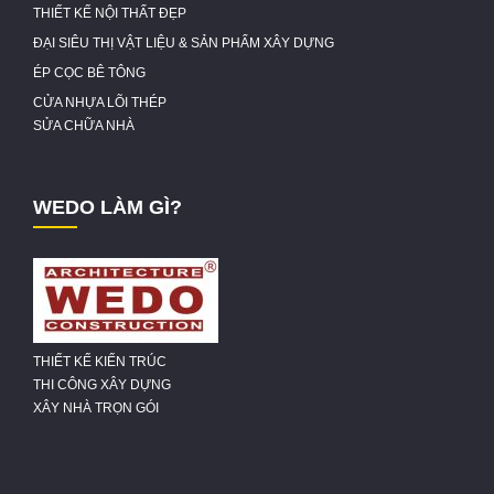
THIẾT KẾ NỘI THẤT ĐẸP
ĐẠI SIÊU THỊ VẬT LIỆU & SẢN PHẨM XÂY DỰNG
ÉP CỌC BÊ TÔNG
CỬA NHỰA LÕI THÉP
SỬA CHỮA NHÀ
WEDO LÀM GÌ?
THIẾT KẾ KIẾN TRÚC
THI CÔNG XÂY DỰNG
XÂY NHÀ TRỌN GÓI