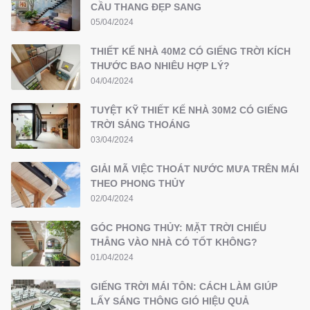
CẦU THANG ĐẸP SANG
05/04/2024
THIẾT KẾ NHÀ 40M2 CÓ GIẾNG TRỜI KÍCH
THƯỚC BAO NHIÊU HỢP LÝ?
04/04/2024
TUYỆT KỸ THIẾT KẾ NHÀ 30M2 CÓ GIẾNG
TRỜI SÁNG THOÁNG
03/04/2024
GIẢI MÃ VIỆC THOÁT NƯỚC MƯA TRÊN MÁI
THEO PHONG THỦY
02/04/2024
GÓC PHONG THỦY: MẶT TRỜI CHIẾU
THẲNG VÀO NHÀ CÓ TỐT KHÔNG?
01/04/2024
GIẾNG TRỜI MÁI TÔN: CÁCH LÀM GIÚP
LẤY SÁNG THÔNG GIÓ HIỆU QUẢ