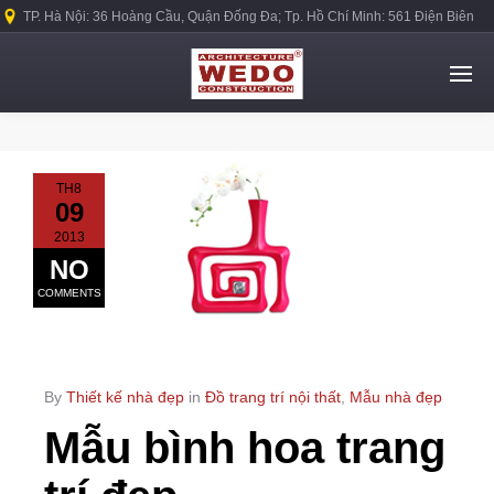
TP. Hà Nội: 36 Hoàng Cầu, Quận Đống Đa; Tp. Hồ Chí Minh: 561 Điện Biên
Phủ, Quận Bình Thạnh.
TH8
09
2013
NO
COMMENTS
By
Thiết kế nhà đẹp
in
Đồ trang trí nội thất
,
Mẫu nhà đẹp
Mẫu bình hoa trang