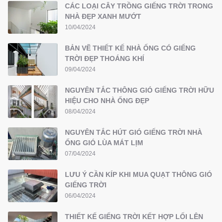
CÁC LOẠI CÂY TRỒNG GIẾNG TRỜI TRONG
NHÀ ĐẸP XANH MƯỚT
10/04/2024
BẢN VẼ THIẾT KẾ NHÀ ỐNG CÓ GIẾNG
TRỜI ĐẸP THOÁNG KHÍ
09/04/2024
NGUYÊN TẮC THÔNG GIÓ GIẾNG TRỜI HỮU
HIỆU CHO NHÀ ỐNG ĐẸP
08/04/2024
NGUYÊN TẮC HÚT GIÓ GIẾNG TRỜI NHÀ
ỐNG GIÓ LÙA MÁT LỊM
07/04/2024
LƯU Ý CẦN KÍP KHI MUA QUẠT THÔNG GIÓ
GIẾNG TRỜI
06/04/2024
THIẾT KẾ GIẾNG TRỜI KẾT HỢP LỐI LÊN