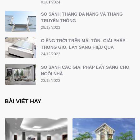
01/01/2024
SO SÁNH THANG ĐA NĂNG VÀ THANG
TRUYỀN THỐNG
29/12/2023
GIẾNG TRỜI TRÊN MÁI TÔN: GIẢI PHÁP
THÔNG GIÓ, LẤY SÁNG HIỆU QUẢ
24/12/2023
SO SÁNH CÁC GIẢI PHÁP LẤY SÁNG CHO
NGÔI NHÀ
23/12/2023
BÀI VIẾT HAY