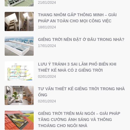
21/01/2024
THANG NHÔM GẤP THÔNG MINH – GIẢI
PHÁP AN TOÀN CHO MỌI CÔNG VIỆC
18/01/2024
GIẾNG TRỜI NÊN ĐẶT Ở ĐÂU TRONG NHÀ?
17/01/2024
LƯU Ý TRÁNH 3 SAI LẦM PHỔ BIẾN KHI
THIẾT KẾ NHÀ CÓ 2 GIẾNG TRỜI
02/01/2024
TƯ VẤN THIẾT KẾ GIẾNG TRỜI TRONG NHÀ
ỐNG
02/01/2024
GIẾNG TRỜI TRÊN MÁI NGÓI – GIẢI PHÁP
TĂNG CƯỜNG ÁNH SÁNG VÀ THÔNG
THOÁNG CHO NGÔI NHÀ