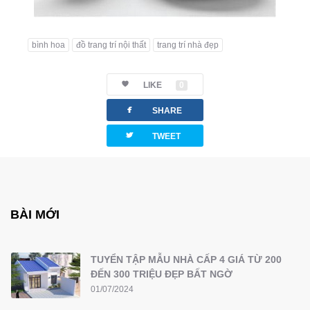
bình hoa
đồ trang trí nội thất
trang trí nhà đẹp
LIKE
0
facebook
SHARE
twitterbird
TWEET
BÀI MỚI
TUYỂN TẬP MẪU NHÀ CẤP 4 GIÁ TỪ 200
ĐẾN 300 TRIỆU ĐẸP BẤT NGỜ
01/07/2024