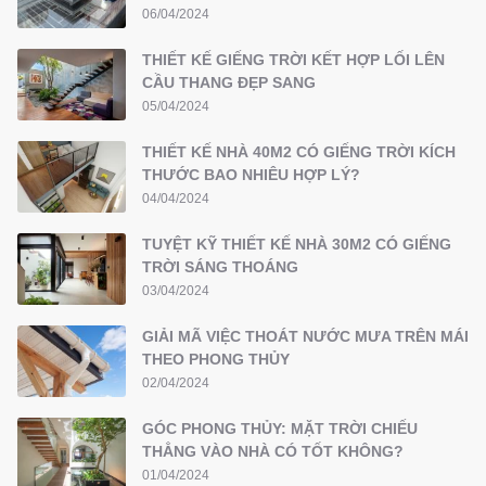
06/04/2024
THIẾT KẾ GIẾNG TRỜI KẾT HỢP LỐI LÊN
CẦU THANG ĐẸP SANG
05/04/2024
THIẾT KẾ NHÀ 40M2 CÓ GIẾNG TRỜI KÍCH
THƯỚC BAO NHIÊU HỢP LÝ?
04/04/2024
TUYỆT KỸ THIẾT KẾ NHÀ 30M2 CÓ GIẾNG
TRỜI SÁNG THOÁNG
03/04/2024
GIẢI MÃ VIỆC THOÁT NƯỚC MƯA TRÊN MÁI
THEO PHONG THỦY
02/04/2024
GÓC PHONG THỦY: MẶT TRỜI CHIẾU
THẲNG VÀO NHÀ CÓ TỐT KHÔNG?
01/04/2024