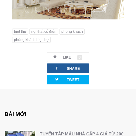
biệt thự
nội thất cổ điển
phòng khách
phòng khách biệt thự
LIKE
0
facebook
SHARE
twitterbird
TWEET
BÀI MỚI
TUYỂN TẬP MẪU NHÀ CẤP 4 GIÁ TỪ 200