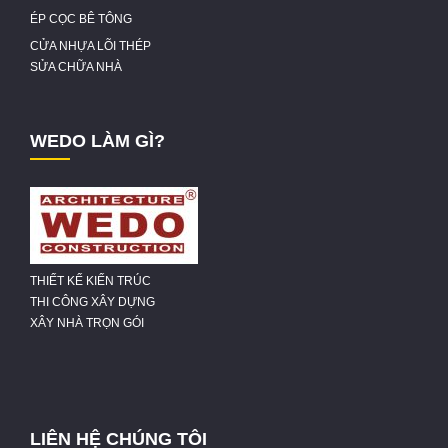
ÉP CỌC BÊ TÔNG
CỬA NHỰA LÕI THÉP
SỬA CHỮA NHÀ
WEDO LÀM GÌ?
THIẾT KẾ KIẾN TRÚC
THI CÔNG XÂY DỰNG
XÂY NHÀ TRỌN GÓI
LIÊN HỆ CHÚNG TÔI