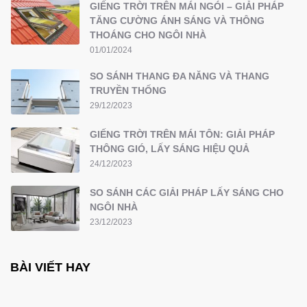
GIẾNG TRỜI TRÊN MÁI NGÓI – GIẢI PHÁP
TĂNG CƯỜNG ÁNH SÁNG VÀ THÔNG
THOÁNG CHO NGÔI NHÀ
01/01/2024
SO SÁNH THANG ĐA NĂNG VÀ THANG
TRUYỀN THỐNG
29/12/2023
GIẾNG TRỜI TRÊN MÁI TÔN: GIẢI PHÁP
THÔNG GIÓ, LẤY SÁNG HIỆU QUẢ
24/12/2023
SO SÁNH CÁC GIẢI PHÁP LẤY SÁNG CHO
NGÔI NHÀ
23/12/2023
BÀI VIẾT HAY