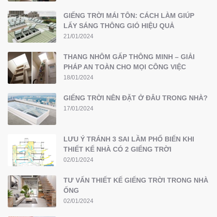
GIẾNG TRỜI MÁI TÔN: CÁCH LÀM GIÚP
LẤY SÁNG THÔNG GIÓ HIỆU QUẢ
21/01/2024
THANG NHÔM GẤP THÔNG MINH – GIẢI
PHÁP AN TOÀN CHO MỌI CÔNG VIỆC
18/01/2024
GIẾNG TRỜI NÊN ĐẶT Ở ĐÂU TRONG NHÀ?
17/01/2024
LƯU Ý TRÁNH 3 SAI LẦM PHỔ BIẾN KHI
THIẾT KẾ NHÀ CÓ 2 GIẾNG TRỜI
02/01/2024
TƯ VẤN THIẾT KẾ GIẾNG TRỜI TRONG NHÀ
ỐNG
02/01/2024