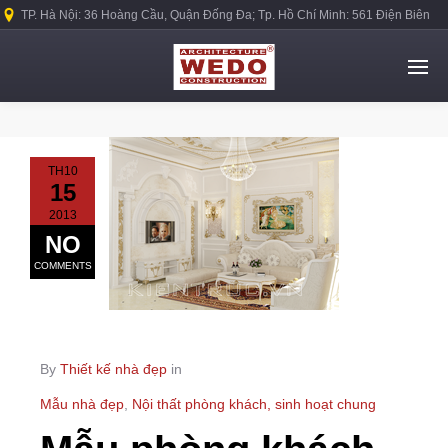
TP. Hà Nội: 36 Hoàng Cầu, Quận Đống Đa; Tp. Hồ Chí Minh: 561 Điện Biên
Phủ, Quận Bình Thạnh.
TH10
15
2013
NO
COMMENTS
By
Thiết kế nhà đẹp
in
Mẫu nhà đẹp
,
Nội thất phòng khách, sinh hoạt chung