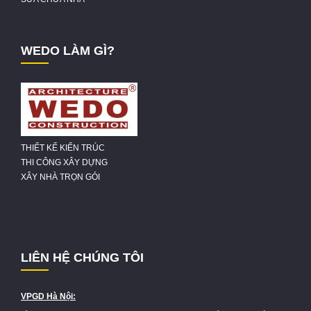
WEDO LÀM GÌ?
THIẾT KẾ KIẾN TRÚC
THI CÔNG XÂY DỰNG
XÂY NHÀ TRỌN GÓI
LIÊN HỆ CHÚNG TÔI
VPGD Hà Nội: