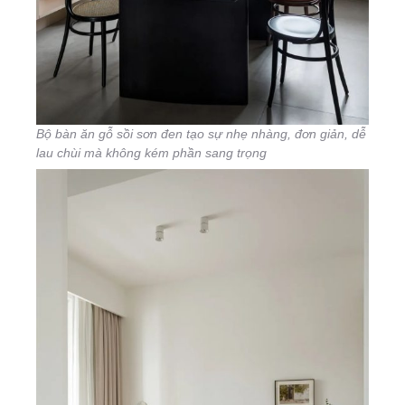
Bộ bàn ăn gỗ sồi sơn đen tạo sự nhẹ nhàng, đơn giản, dễ
lau chùi mà không kém phần sang trọng