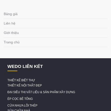
Bảng giá
Liên hệ
Giới thiệu
Trang chủ
WEDO LIÊN KẾT
THIẾT KẾ BIỆT THỰ
THIẾT KẾ NỘI THẤT ĐẸP
ĐẠI SIÊU THỊ VẬT LIỆU & SẢN PHẨM XÂY DỰNG
ÉP CỌC BÊ TÔNG
CỬA NHỰA LÕI THÉP
SỬA CHỮA NHÀ