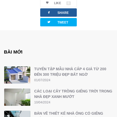
LIKE
0
facebook
SHARE
twitterbird
TWEET
BÀI MỚI
TUYỂN TẬP MẪU NHÀ CẤP 4 GIÁ TỪ 200
ĐẾN 300 TRIỆU ĐẸP BẤT NGỜ
01/07/2024
CÁC LOẠI CÂY TRỒNG GIẾNG TRỜI TRONG
NHÀ ĐẸP XANH MƯỚT
10/04/2024
BẢN VẼ THIẾT KẾ NHÀ ỐNG CÓ GIẾNG