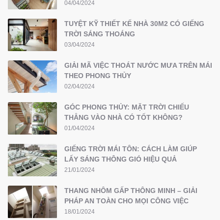
04/04/2024
TUYỆT KỸ THIẾT KẾ NHÀ 30M2 CÓ GIẾNG
TRỜI SÁNG THOÁNG
03/04/2024
GIẢI MÃ VIỆC THOÁT NƯỚC MƯA TRÊN MÁI
THEO PHONG THỦY
02/04/2024
GÓC PHONG THỦY: MẶT TRỜI CHIẾU
THẲNG VÀO NHÀ CÓ TỐT KHÔNG?
01/04/2024
GIẾNG TRỜI MÁI TÔN: CÁCH LÀM GIÚP
LẤY SÁNG THÔNG GIÓ HIỆU QUẢ
21/01/2024
THANG NHÔM GẤP THÔNG MINH – GIẢI
PHÁP AN TOÀN CHO MỌI CÔNG VIỆC
18/01/2024