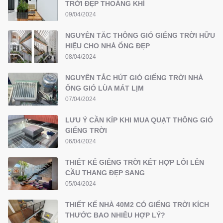
TRỜI ĐẸP THOÁNG KHÍ
09/04/2024
NGUYÊN TẮC THÔNG GIÓ GIẾNG TRỜI HỮU
HIỆU CHO NHÀ ỐNG ĐẸP
08/04/2024
NGUYÊN TẮC HÚT GIÓ GIẾNG TRỜI NHÀ
ỐNG GIÓ LÙA MÁT LỊM
07/04/2024
LƯU Ý CẦN KÍP KHI MUA QUẠT THÔNG GIÓ
GIẾNG TRỜI
06/04/2024
THIẾT KẾ GIẾNG TRỜI KẾT HỢP LỐI LÊN
CẦU THANG ĐẸP SANG
05/04/2024
THIẾT KẾ NHÀ 40M2 CÓ GIẾNG TRỜI KÍCH
THƯỚC BAO NHIÊU HỢP LÝ?