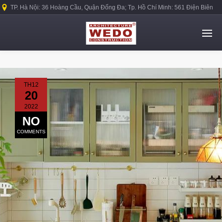
TP. Hà Nội: 36 Hoàng Cầu, Quận Đống Đa; Tp. Hồ Chí Minh: 561 Điện Biên
Phủ, Quận Bình Thạnh.
TH12
20
2022
NO
COMMENTS