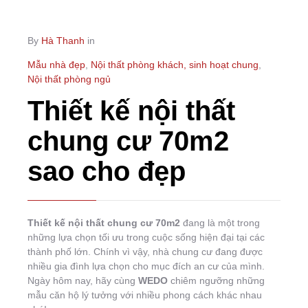
By
Hà Thanh
in
Mẫu nhà đẹp
,
Nội thất phòng khách, sinh hoạt chung
,
Nội thất phòng ngủ
Thiết kế nội thất
chung cư 70m2
sao cho đẹp
Thiết kế nội thất chung cư 70m2
đang là một trong
những lựa chọn tối ưu trong cuộc sống hiện đại tại các
thành phố lớn. Chính vì vậy, nhà chung cư đang được
nhiều gia đình lựa chọn cho mục đích an cư của mình.
Ngày hôm nay, hãy cùng
WEDO
chiêm ngưỡng những
mẫu căn hộ lý tưởng với nhiều phong cách khác nhau