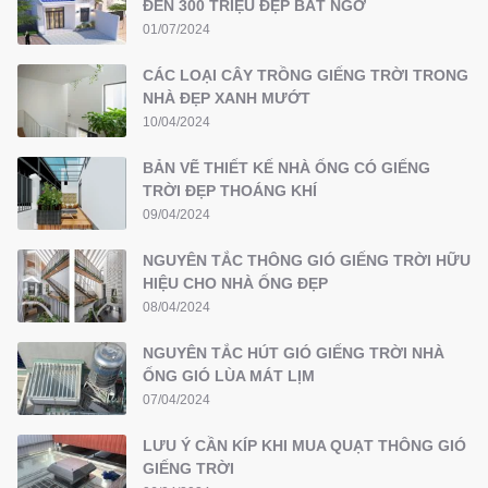
ĐẾN 300 TRIỆU ĐẸP BẤT NGỜ
01/07/2024
CÁC LOẠI CÂY TRỒNG GIẾNG TRỜI TRONG
NHÀ ĐẸP XANH MƯỚT
10/04/2024
BẢN VẼ THIẾT KẾ NHÀ ỐNG CÓ GIẾNG
TRỜI ĐẸP THOÁNG KHÍ
09/04/2024
NGUYÊN TẮC THÔNG GIÓ GIẾNG TRỜI HỮU
HIỆU CHO NHÀ ỐNG ĐẸP
08/04/2024
NGUYÊN TẮC HÚT GIÓ GIẾNG TRỜI NHÀ
ỐNG GIÓ LÙA MÁT LỊM
07/04/2024
LƯU Ý CẦN KÍP KHI MUA QUẠT THÔNG GIÓ
GIẾNG TRỜI