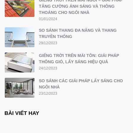
GIẾNG TRỜI TRÊN MÁI NGÓI – GIẢI PHÁP
TĂNG CƯỜNG ÁNH SÁNG VÀ THÔNG
THOÁNG CHO NGÔI NHÀ
01/01/2024
SO SÁNH THANG ĐA NĂNG VÀ THANG
TRUYỀN THỐNG
29/12/2023
GIẾNG TRỜI TRÊN MÁI TÔN: GIẢI PHÁP
THÔNG GIÓ, LẤY SÁNG HIỆU QUẢ
24/12/2023
SO SÁNH CÁC GIẢI PHÁP LẤY SÁNG CHO
NGÔI NHÀ
23/12/2023
BÀI VIẾT HAY