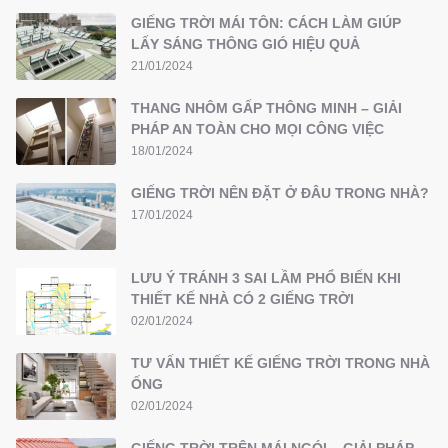
GIẾNG TRỜI MÁI TÔN: CÁCH LÀM GIÚP
LẤY SÁNG THÔNG GIÓ HIỆU QUẢ
21/01/2024
THANG NHÔM GẤP THÔNG MINH – GIẢI
PHÁP AN TOÀN CHO MỌI CÔNG VIỆC
18/01/2024
GIẾNG TRỜI NÊN ĐẶT Ở ĐÂU TRONG NHÀ?
17/01/2024
LƯU Ý TRÁNH 3 SAI LẦM PHỔ BIẾN KHI
THIẾT KẾ NHÀ CÓ 2 GIẾNG TRỜI
02/01/2024
TƯ VẤN THIẾT KẾ GIẾNG TRỜI TRONG NHÀ
ỐNG
02/01/2024