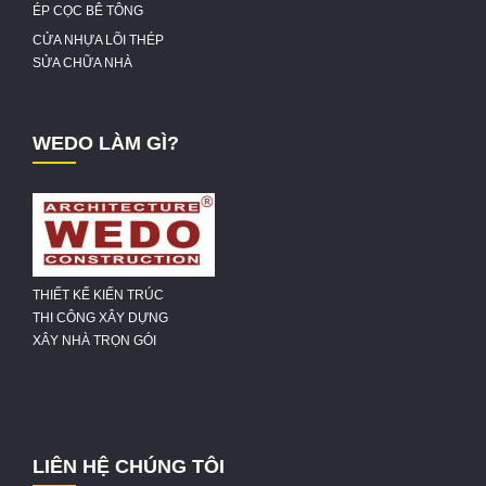
ÉP CỌC BÊ TÔNG
CỬA NHỰA LÕI THÉP
SỬA CHỮA NHÀ
WEDO LÀM GÌ?
THIẾT KẾ KIẾN TRÚC
THI CÔNG XÂY DỰNG
XÂY NHÀ TRỌN GÓI
LIÊN HỆ CHÚNG TÔI