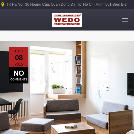
TP. Hà Nội: 36 Hoàng Cầu, Quận Đống Đa; Tp. Hồ Chí Minh: 561 Điện Biên
Phủ, Quận Bình Thạnh.
TH12
08
2015
NO
COMMENTS