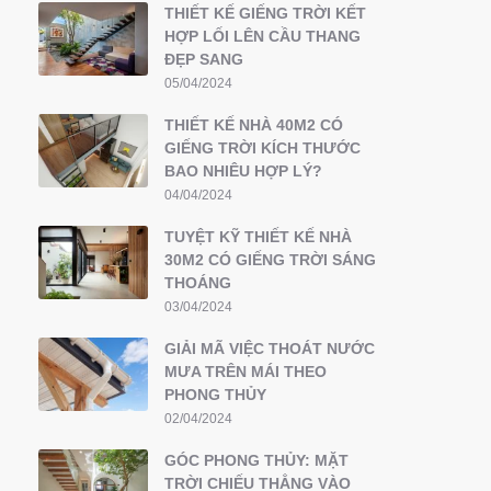
THIẾT KẾ GIẾNG TRỜI KẾT
HỢP LỐI LÊN CẦU THANG
ĐẸP SANG
05/04/2024
THIẾT KẾ NHÀ 40M2 CÓ
GIẾNG TRỜI KÍCH THƯỚC
BAO NHIÊU HỢP LÝ?
04/04/2024
TUYỆT KỸ THIẾT KẾ NHÀ
30M2 CÓ GIẾNG TRỜI SÁNG
THOÁNG
03/04/2024
GIẢI MÃ VIỆC THOÁT NƯỚC
MƯA TRÊN MÁI THEO
PHONG THỦY
02/04/2024
GÓC PHONG THỦY: MẶT
TRỜI CHIẾU THẲNG VÀO