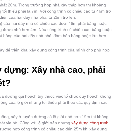
t nhất 20m. Trong trường hợp nhà xây thấp hơn thì khoảng
tối thiểu phải là 7m. Với công trình có chiều cao từ 46m trở
 diện của hai dãy nhà phải từ 25m trở lên.
g) của hai dãy nhà có chiều cao dưới 46m phải bằng hoặc
ng được nhỏ hơn 4m. Nếu công trình có chiều cao bằng hoặc
ặt hông của hai dãy nhà phải đảm bảo bằng hoặc lớn hơn
ày để triển khai xây dựng công trình của mình cho phù hợp
 dựng: Xây nhà cao, phải
ét?
 của đường qui hoạch tùy thuộc việc tổ chức quy hoạch không
 rộng của lộ giới nhưng tối thiểu phải theo các quy định sau
xuống, xây ở tuyến đường có lộ giới nhỏ hơn 19m thì không
át vỉa hè. Cũng với lộ giới trên nhưng
xây dựng công trình
 Trường hợp công trình có chiều cao đến 25m khi xây dựng