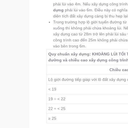
phải lùi vào 4m. Nếu xây dựng công trình
dựng
phải lùi vào 6m. Điều này có nghĩa 
diện tích đất xây dựng càng bị thu hẹp lại
Trong trường hợp lộ giới tuyến đường t
xuống thì không phải chừa khoảng lùi. Nế
xây dựng cao từ 28m trở lên phải lùi sâu
công trình cao đến 25m không phải chừa k
vào bên trong 6m.
Quy chuẩn xây dựng: KHOẢNG LÙI TỐI THI
đường và chiều cao xây dựng công trình
Chiều ca
Lộ giới đường tiếp giáp với lô đất xây dựng 
< 19
19 ÷ < 22
22 ÷ < 25
≥ 25