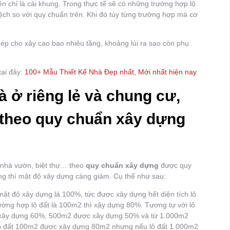
ên chỉ là cái khung. Trong thực tế sẽ có những trường hợp lộ
lệch so với quy chuẩn trên. Khi đó tùy từng trường hợp mà cơ
ép cho xây cao bao nhiêu tầng, khoảng lùi ra sao còn phụ
tại đây:
100+ Mẫu Thiết Kế Nhà Đẹp nhất, Mới nhất hiện nay
 ở riêng lẻ và chung cư,
 theo quy chuẩn xây dựng
, nhà vườn, biệt thự… theo
quy chuẩn xây dựng
được quy
ộng thì mật độ xây dựng càng giảm. Cụ thể như sau:
 mật độ xây dựng là 100%, tức được xây dựng hết diện tích lô
rường hợp lô đất là 100m2 thì xây dựng 80%. Tương tự với lô
 xây dựng 60%, 500m2 được xây dựng 50% và từ 1.000m2
lô đất 100m2 được xây dựng 80m2 nhưng nếu lô đất 1.000m2