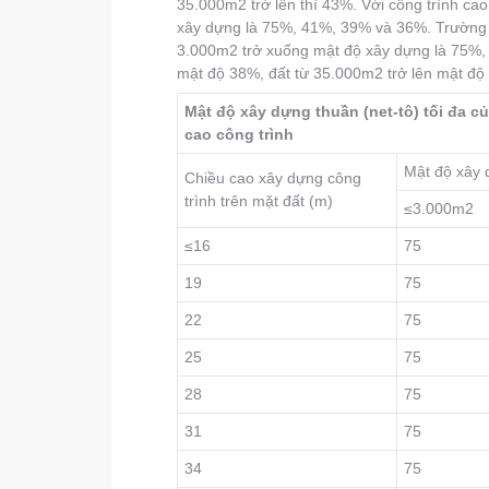
35.000m2 trở lên thì 43%. Với công trình cao
xây dựng là 75%, 41%, 39% và 36%. Trường h
3.000m2 trở xuống mật độ xây dựng là 75%, 
mật độ 38%, đất từ 35.000m2 trở lên mật 
Mật độ xây dựng thuần (net-tô) tối đa c
cao công trình
Mật độ xây d
Chiều cao xây dựng công
trình trên mặt đất (m)
≤3.000m2
≤16
75
19
75
22
75
25
75
28
75
31
75
34
75