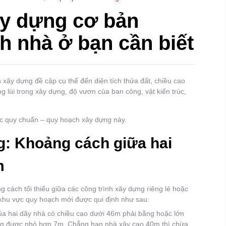
ây dựng cơ bản
h nhà ở bạn cần biết
xây dựng đề cập cụ thể đến diện tích thửa đất, chiều cao
 lùi trong xây dựng, độ vươn của ban công, vật kiến trúc,
đọc quy chuẩn – quy hoạch xây dựng này.
: Khoảng cách giữa hai
m
 cách tối thiểu giữa các công trình xây dựng riêng lẻ hoặc
g khu vực quy hoạch mới được qui định như sau:
của hai dãy nhà có chiều cao dưới 46m phải bằng hoặc lớn
ông được nhỏ hơn 7m. Chẳng hạn nhà xây cao 40m thì chừa