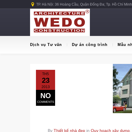
TP. Hà Nội: 36 Hoàng Cầu, Quận Đống Đa; Tp. Hồ Chí Minh
Dịch vụ Tư vấn
Dự án công trình
Mẫu n
TH5
23
2013
NO
COMMENTS
By
Thiết kế nhà đẹp
in
Quy hoạch xây dựng
,