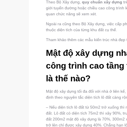
Theo Bộ Xây dựng,
quy chuẩn xây dựng
tr
giới tuyến đường hoặc chiều cao công trình 
quan chức năng sẽ xem xét.
Ngoài ra cũng theo Bộ Xây dựng, việc cấp ph
thuộc diện tích của từng khu đất cụ thể.
Tham khảo thêm các mẫu kiến trúc nhà đẹp 
Mật độ xây dựng nhà
công trình cao tầng
là thế nào?
Mật độ xây dựng tối đa đối với nhà ở liên kế
định theo nguyên tắc diện tích lô đất càng r
– Nếu diện tích lô đất từ 50m2 trở xuống thì
đất. Lô đất có diện tích 75m2 thì xây 90%, t
đất 200m2 mật độ xây dựng là 70%, 300m2
trở lên chỉ được xây dựng 40%. Chẳng hạn 