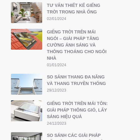
TƯ VẤN THIẾT KẾ GIẾNG
TRỜI TRONG NHÀ ỐNG
02/01/2024
GIẾNG TRỜI TRÊN MÁI
NGÓI – GIẢI PHÁP TĂNG
CƯỜNG ÁNH SÁNG VÀ
THÔNG THOÁNG CHO NGÔI
NHÀ
01/01/2024
SO SÁNH THANG ĐA NĂNG
VÀ THANG TRUYỀN THỐNG
29/12/2023
GIẾNG TRỜI TRÊN MÁI TÔN:
GIẢI PHÁP THÔNG GIÓ, LẤY
SÁNG HIỆU QUẢ
24/12/2023
SO SÁNH CÁC GIẢI PHÁP