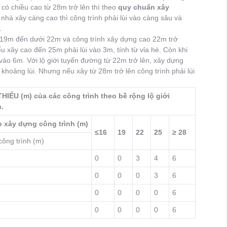
 có chiều cao từ 28m trở lên thì theo
quy chuẩn xây
nhà xây càng cao thì công trình phải lùi vào càng sâu và
.
ừ 19m đến dưới 22m và công trình xây dựng cao 22m trở
u xây cao đến 25m phải lùi vào 3m, tính từ vỉa hè. Còn khi
 vào 6m. Với lộ giới tuyến đường từ 22m trở lên, xây dựng
hoảng lùi. Nhưng nếu xây từ 28m trở lên công trình phải lùi
ỂU (m) của các công trình theo bề rộng lộ giới
.
o xây dựng công trình (m)
≤16
19
22
25
≥ 28
công trình (m)
0
0
3
4
6
0
0
0
3
6
0
0
0
0
6
0
0
0
0
6