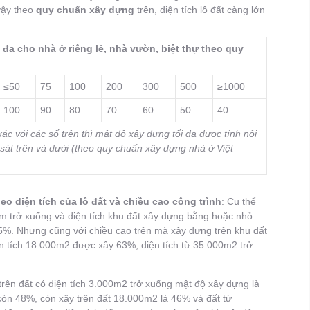
vậy theo
quy chuẩn xây dựng
trên, diện tích lô đất càng lớn
đa cho nhà ở riêng lẻ, nhà vườn, biệt thự theo quy
≤50
75
100
200
300
500
≥1000
100
90
80
70
60
50
40
ác với các số trên thì mật độ xây dựng tối đa được tính nội
sát trên và dưới (theo quy chuẩn xây dựng nhà ở Việt
o diện tích của lô đất và chiều cao công trình
: Cụ thể
m trở xuống và diện tích khu đất xây dựng bằng hoặc nhỏ
75%. Nhưng cũng với chiều cao trên mà xây dựng trên khu đất
n tích 18.000m2 được xây 63%, diện tích từ 35.000m2 trở
trên đất có diện tích 3.000m2 trở xuống mật độ xây dựng là
còn 48%, còn xây trên đất 18.000m2 là 46% và đất từ