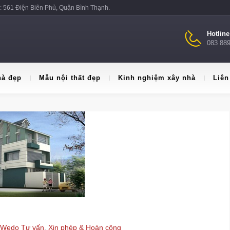
: 561 Điện Biên Phủ, Quận Bình Thạnh.
Hotlin
083 88
hà đẹp
Mẫu nội thất đẹp
Kinh nghiệm xây nhà
Liên
Wedo Tư vấn
,
Xin phép & Hoàn công