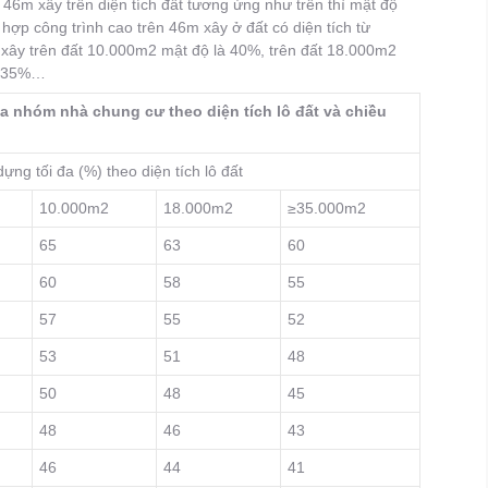
 46m xây trên diện tích đất tương ứng như trên thì mật độ
ợp công trình cao trên 46m xây ở đất có diện tích từ
xây trên đất 10.000m2 mật độ là 40%, trên đất 18.000m2
độ 35%…
ủa nhóm nhà chung cư theo diện tích lô đất và chiều
ựng tối đa (%) theo diện tích lô đất
10.000m2
18.000m2
≥35.000m2
65
63
60
60
58
55
57
55
52
53
51
48
50
48
45
48
46
43
46
44
41