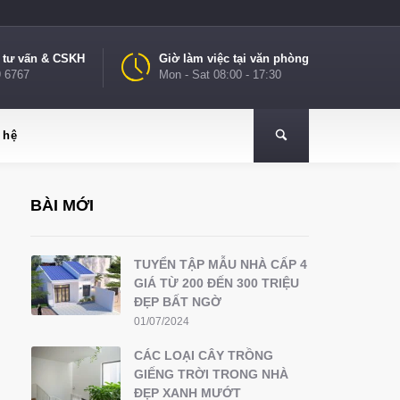
e tư vấn & CSKH
Giờ làm việc tại văn phòng
9 6767
Mon - Sat 08:00 - 17:30
 hệ
BÀI MỚI
TUYỂN TẬP MẪU NHÀ CẤP 4
GIÁ TỪ 200 ĐẾN 300 TRIỆU
ĐẸP BẤT NGỜ
01/07/2024
CÁC LOẠI CÂY TRỒNG
GIẾNG TRỜI TRONG NHÀ
ĐẸP XANH MƯỚT