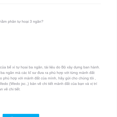
t hầm phân tự hoại 3 ngăn?
 của bể xí tự họai ba ngăn, tài liệu do Bộ xây dựng ban hành.
ại ba ngăn mà các kĩ sư đưa ra phù hợp với từng mảnh đất
 phù hợp với mảnh đất của mình, hãy gửi cho chúng tôi ,
Wedo (Wedo jsc.,) bản vẽ chi tiết mảnh đất của bạn và vị trí
 vẽ chi tiết.