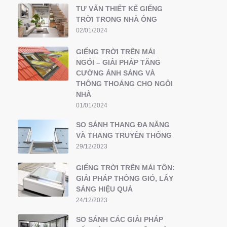
TƯ VẤN THIẾT KẾ GIẾNG
TRỜI TRONG NHÀ ỐNG
02/01/2024
GIẾNG TRỜI TRÊN MÁI
NGÓI – GIẢI PHÁP TĂNG
CƯỜNG ÁNH SÁNG VÀ
THÔNG THOÁNG CHO NGÔI
NHÀ
01/01/2024
SO SÁNH THANG ĐA NĂNG
VÀ THANG TRUYỀN THỐNG
29/12/2023
GIẾNG TRỜI TRÊN MÁI TÔN:
GIẢI PHÁP THÔNG GIÓ, LẤY
SÁNG HIỆU QUẢ
24/12/2023
SO SÁNH CÁC GIẢI PHÁP