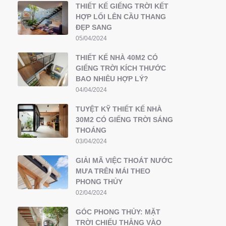
THIẾT KẾ GIẾNG TRỜI KẾT
HỢP LỐI LÊN CẦU THANG
ĐẸP SANG
05/04/2024
THIẾT KẾ NHÀ 40M2 CÓ
GIẾNG TRỜI KÍCH THƯỚC
BAO NHIÊU HỢP LÝ?
04/04/2024
TUYỆT KỸ THIẾT KẾ NHÀ
30M2 CÓ GIẾNG TRỜI SÁNG
THOÁNG
03/04/2024
GIẢI MÃ VIỆC THOÁT NƯỚC
MƯA TRÊN MÁI THEO
PHONG THỦY
02/04/2024
GÓC PHONG THỦY: MẶT
TRỜI CHIẾU THẲNG VÀO