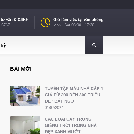
e tư vấn & CSKH
Giờ làm việc tại văn phòng
9 6767
Mon - Sat 08:00 - 17:30
 hệ
BÀI MỚI
TUYỂN TẬP MẪU NHÀ CẤP 4
GIÁ TỪ 200 ĐẾN 300 TRIỆU
ĐẸP BẤT NGỜ
01/07/2024
CÁC LOẠI CÂY TRỒNG
GIẾNG TRỜI TRONG NHÀ
ĐẸP XANH MƯỚT