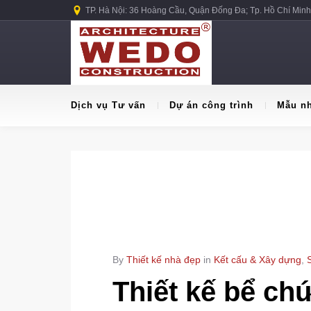
TP. Hà Nội: 36 Hoàng Cầu, Quận Đống Đa; Tp. Hồ Chí Minh
Dịch vụ Tư vấn
Dự án công trình
Mẫu n
By
Thiết kế nhà đẹp
in
Kết cấu & Xây dựng
,
Thiết kế bể ch