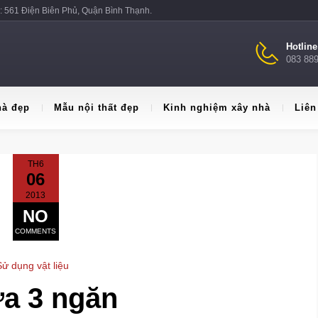
: 561 Điện Biên Phủ, Quận Bình Thạnh.
Hotlin
083 88
hà đẹp
Mẫu nội thất đẹp
Kinh nghiệm xây nhà
Liên
TH6
06
2013
NO
COMMENTS
Sử dụng vật liệu
ứa 3 ngăn