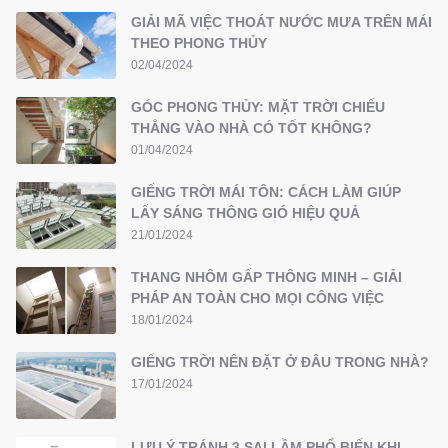
GIẢI MÃ VIỆC THOÁT NƯỚC MƯA TRÊN MÁI
THEO PHONG THỦY
02/04/2024
GÓC PHONG THỦY: MẶT TRỜI CHIẾU
THẲNG VÀO NHÀ CÓ TỐT KHÔNG?
01/04/2024
GIẾNG TRỜI MÁI TÔN: CÁCH LÀM GIÚP
LẤY SÁNG THÔNG GIÓ HIỆU QUẢ
21/01/2024
THANG NHÔM GẤP THÔNG MINH – GIẢI
PHÁP AN TOÀN CHO MỌI CÔNG VIỆC
18/01/2024
GIẾNG TRỜI NÊN ĐẶT Ở ĐÂU TRONG NHÀ?
17/01/2024
LƯU Ý TRÁNH 3 SAI LẦM PHỔ BIẾN KHI