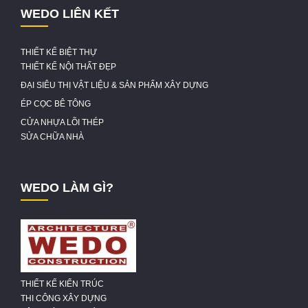
WEDO LIÊN KẾT
THIẾT KẾ BIỆT THỰ
THIẾT KẾ NỘI THẤT ĐẸP
ĐẠI SIÊU THỊ VẬT LIỆU & SẢN PHẨM XÂY DỰNG
ÉP CỌC BÊ TÔNG
CỬA NHỰA LÕI THÉP
SỬA CHỮA NHÀ
WEDO LÀM GÌ?
THIẾT KẾ KIẾN TRÚC
THI CÔNG XÂY DỰNG