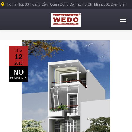
TP. Hà Nội: 36 Hoàng Cầu, Quận Đống Đa; Tp. Hồ Chí Minh: 561 Điện Biên
Phủ, Quận Bình Thạnh.
TH6
12
2013
NO
COMMENTS