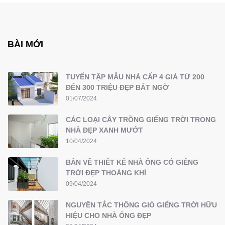
BÀI MỚI
TUYỂN TẬP MẪU NHÀ CẤP 4 GIÁ TỪ 200
ĐẾN 300 TRIỆU ĐẸP BẤT NGỜ
01/07/2024
CÁC LOẠI CÂY TRỒNG GIẾNG TRỜI TRONG
NHÀ ĐẸP XANH MƯỚT
10/04/2024
BẢN VẼ THIẾT KẾ NHÀ ỐNG CÓ GIẾNG
TRỜI ĐẸP THOÁNG KHÍ
09/04/2024
NGUYÊN TẮC THÔNG GIÓ GIẾNG TRỜI HỮU
HIỆU CHO NHÀ ỐNG ĐẸP