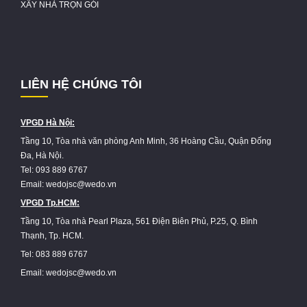
XÂY NHÀ TRỌN GÓI
LIÊN HỆ CHÚNG TÔI
VPGD Hà Nội:
Tầng 10, Tòa nhà văn phòng Anh Minh, 36 Hoàng Cầu, Quận Đống
Đa, Hà Nội.
Tel: 093 889 6767
Email: wedojsc@wedo.vn
VPGD Tp.HCM:
Tầng 10, Tòa nhà Pearl Plaza, 561 Điện Biên Phủ, P.25, Q. Bình
Thạnh, Tp. HCM.
Tel: 083 889 6767
Email: wedojsc@wedo.vn