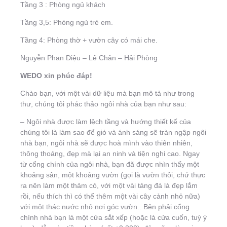
Tầng 3 : Phòng ngủ khách
Tầng 3,5: Phòng ngủ trẻ em.
Tầng 4: Phòng thờ + vườn cây có mái che.
Nguyễn Phan Diệu – Lê Chân – Hải Phòng
WEDO xin phúc đáp!
Chào bạn, với một vài dữ liệu mà bạn mô tả như trong
thư, chúng tôi phác thảo ngôi nhà của bạn như sau:
– Ngôi nhà được làm lệch tầng và hướng thiết kế của
chúng tôi là làm sao để gió và ánh sáng sẽ tràn ngập ngôi
nhà bạn, ngôi nhà sẽ được hoà mình vào thiên nhiên,
thông thoáng, đẹp mà lại an ninh và tiện nghi cao. Ngay
từ cổng chính của ngôi nhà, bạn đã được nhìn thấy một
khoảng sân, một khoảng vườn (gọi là vườn thôi, chứ thực
ra nên làm một thảm cỏ, với một vài tảng đá là đẹp lắm
rồi, nếu thích thì có thể thêm một vài cây cảnh nhỏ nữa)
với một thác nước nhỏ nơi góc vườn.. Bên phải cổng
chính nhà bạn là một cửa sắt xếp (hoặc là cửa cuốn, tuỳ ý