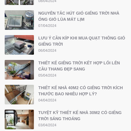
08/04/2024
NGUYÊN TẮC HÚT GIÓ GIẾNG TRỜI NHÀ
ỐNG GIÓ LÙA MÁT LỊM
07/04/2024
LƯU Ý CẦN KÍP KHI MUA QUẠT THÔNG GIÓ
GIẾNG TRỜI
06/04/2024
THIẾT KẾ GIẾNG TRỜI KẾT HỢP LỐI LÊN
CẦU THANG ĐẸP SANG
05/04/2024
THIẾT KẾ NHÀ 40M2 CÓ GIẾNG TRỜI KÍCH
THƯỚC BAO NHIÊU HỢP LÝ?
04/04/2024
TUYỆT KỸ THIẾT KẾ NHÀ 30M2 CÓ GIẾNG
TRỜI SÁNG THOÁNG
03/04/2024