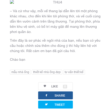
– Và cứ như vậy, mỗi vế thang lại dẫn lên tới một phòng
khác nhau, cho đến khi lên tới phòng thờ, và vế cuối cùng
dẫn lên vườn cảnh trên tầng thượng. Tại phòng thờ, phía
bên khu vệ sinh, có bố trí máy giặt để mang lên thượng
phơi quần áo.
Trên đây là sơ phác về ngôi nhà của bạn, nếu bạn có yêu
cầu hoặc chỉnh sửa thêm cho đúng ý thì hãy liên hệ với
chúng tôi. Rất cám ơn bạn đã gửi câu hỏi.
Chào bạn
mẫu nhà ống
thiết kế nhà ống đẹp
tư vấn thiết kế
LIKE
0
facebook
SHARE
twitterbird
TWEET