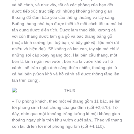
và hồ cảnh, và như vậy, tất cả các phòng của bạn đều
được tiếp xúc trực tiếp với những khoảng không gian
thoáng để đảm bảo yêu cầu thông thoáng và lấy sáng.
Buồng thang nhà bạn được thiết kế một cách tối ưu mà lại
tận dụng được diện tích. Được làm theo kiểu xương cá
với cốn thang được làm giả gỗ và bậc thang bằng gỗ
(hoặc kính cường lực, tuỳ bạn, vì bây giờ vật liệu mới rất
nhiều và hiện đại). Sẽ không có lan can, tay vịn mà chỉ là
những sợi cáp xoay ngang dọc. Hai bên cầu thang, một
bên là kính ngăn với vườn, bên kia là vườn khô và hồ
cảnh.. sẽ tràn ngập ánh sáng thiên nhiên, thoáng gió từ
cả hai bên (vừon khô và hồ cảnh sẽ được thông tầng lên
tận trên cùng).
– Từ phòng khách, theo một vế thang gồm 11 bậc, sẽ lên
tới phòng sinh hoạt chung của gia đình (cốt +2,670). Từ
đây, nhìn qua một khoảng trống tường là một không gian
thoáng ngay phía trên khu vườn dưới sân.. Theo vế thang
còn lại, đi lên tới một phòng ngủ lớn (cốt +4,110).