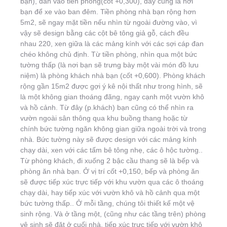
bạn), dẫn vào tiền phòng(cốt +0,300), đây cũng là nơi
bạn để xe vào ban đêm. Tiền phòng nhà bạn rộng hơn
5m2, sẽ ngay mặt tiền nếu nhìn từ ngoài đường vào, vì
vậy sẽ design bằng các cột bê tông giả gỗ, cách đều
nhau 220, xen giữa là các mảng kính với các sợi cáp đan
chéo không chủ định. Từ tiền phòng, nhìn qua một bức
tường thấp (là nơi bạn sẽ trưng bày một vài món đồ lưu
niệm) là phòng khách nhà bạn (cốt +0,600). Phòng khách
rộng gần 15m2 được gợi ý kê nội thất như trong hình, sẽ
là một không gian thoáng đãng, ngay cạnh một vườn khô
và hồ cảnh. Từ đây (p.khách) bạn cũng có thể nhìn ra
vườn ngoài sân thông qua khu buồng thang hoặc từ
chính bức tường ngăn không gian giữa ngoài trời và trong
nhà. Bức tường này sẽ được design với các mảng kính
chạy dài, xen với các tấm bê tông nhẹ, các ô hộc tường..
Từ phòng khách, đi xuống 2 bậc cầu thang sẽ là bếp và
phòng ăn nhà bạn. Ở vị trí cốt +0,150, bếp và phòng ăn
sẽ được tiếp xúc trực tiếp với khu vườn qua các ô thoáng
chạy dài, hay tiếp xúc với vườn khô và hồ cảnh qua một
bức tường thấp.. Ở mỗi tầng, chúng tôi thiết kế một vệ
sinh rộng. Và ở tầng một, (cũng như các tầng trên) phòng
vệ sinh sẽ đặt ở cuối nhà, tiếp xúc trực tiếp với vườn khô