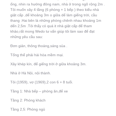
ống, nhin ra hướng đông nam, nhà ở trong ngõ rộng 2m .
Tôi muốn xây 4 tầng (6 phòng + 1 bếp ) theo kiểu nhà
giật cấp ,dể khoảng 3m o giữa dể làm giếng trời, cầu
thang .Hai bên là những phòng chênh nhau khoảng 1m
dến 2,5m .Tôi thấy có quá it nhà giật cấp để tham
khảo,rất mong Wedo tư vấn giúp tôi làm sao để đạt
những yêu cầu sau:
Đơn giản, thông thoáng,sáng sủa .
Tổng thể phải hài hòa mềm mại.
Xây khép kín, để giếng trời ở giữa khoảng 3m.
Nhà ở Hà Nội, nội thành.
Tôi (1959), vợ (1969),2 con 6 + 8 tuổi.
Tầng 1: Nhà bếp – phòng ăn,để xe
Tầng 2: Phòng khách
Tầng 2,5: Phòng ngủ