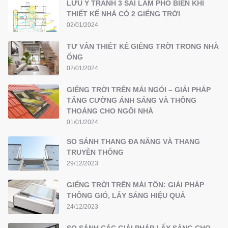
LƯU Ý TRÁNH 3 SAI LẦM PHỔ BIẾN KHI
THIẾT KẾ NHÀ CÓ 2 GIẾNG TRỜI
02/01/2024
TƯ VẤN THIẾT KẾ GIẾNG TRỜI TRONG NHÀ
ỐNG
02/01/2024
GIẾNG TRỜI TRÊN MÁI NGÓI – GIẢI PHÁP
TĂNG CƯỜNG ÁNH SÁNG VÀ THÔNG
THOÁNG CHO NGÔI NHÀ
01/01/2024
SO SÁNH THANG ĐA NĂNG VÀ THANG
TRUYỀN THỐNG
29/12/2023
GIẾNG TRỜI TRÊN MÁI TÔN: GIẢI PHÁP
THÔNG GIÓ, LẤY SÁNG HIỆU QUẢ
24/12/2023