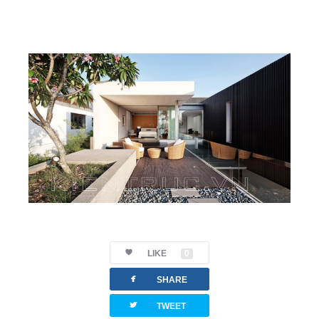
LIKE
0
facebook
SHARE
twitterbird
TWEET