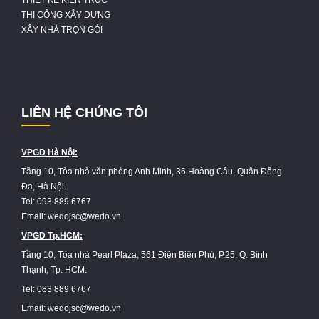
THIẾT KẾ KIẾN TRÚC
THI CÔNG XÂY DỰNG
XÂY NHÀ TRỌN GÓI
LIÊN HỆ CHÚNG TÔI
VPGD Hà Nội:
Tầng 10, Tòa nhà văn phòng Anh Minh, 36 Hoàng Cầu, Quận Đống
Đa, Hà Nội.
Tel: 093 889 6767
Email: wedojsc@wedo.vn
VPGD Tp.HCM:
Tầng 10, Tòa nhà Pearl Plaza, 561 Điện Biên Phủ, P.25, Q. Bình
Thạnh, Tp. HCM.
Tel: 083 889 6767
Email: wedojsc@wedo.vn