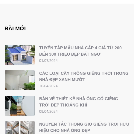
BÀI MỚI
TUYỂN TẬP MẪU NHÀ CẤP 4 GIÁ TỪ 200
ĐẾN 300 TRIỆU ĐẸP BẤT NGỜ
01/07/2024
CÁC LOẠI CÂY TRỒNG GIẾNG TRỜI TRONG
NHÀ ĐẸP XANH MƯỚT
10/04/2024
BẢN VẼ THIẾT KẾ NHÀ ỐNG CÓ GIẾNG
TRỜI ĐẸP THOÁNG KHÍ
09/04/2024
NGUYÊN TẮC THÔNG GIÓ GIẾNG TRỜI HỮU
HIỆU CHO NHÀ ỐNG ĐẸP