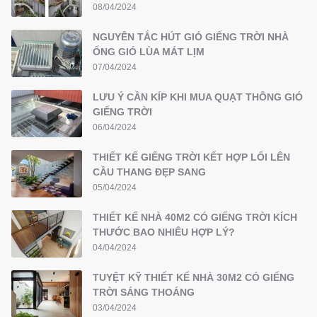
08/04/2024
NGUYÊN TẮC HÚT GIÓ GIẾNG TRỜI NHÀ
ỐNG GIÓ LÙA MÁT LỊM
07/04/2024
LƯU Ý CẦN KÍP KHI MUA QUẠT THÔNG GIÓ
GIẾNG TRỜI
06/04/2024
THIẾT KẾ GIẾNG TRỜI KẾT HỢP LỐI LÊN
CẦU THANG ĐẸP SANG
05/04/2024
THIẾT KẾ NHÀ 40M2 CÓ GIẾNG TRỜI KÍCH
THƯỚC BAO NHIÊU HỢP LÝ?
04/04/2024
TUYỆT KỸ THIẾT KẾ NHÀ 30M2 CÓ GIẾNG
TRỜI SÁNG THOÁNG
03/04/2024