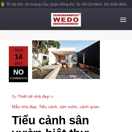
TP. Hà Nội: 36 Hoàng Cầu, Quận Đống Đa; Tp. Hồ Chí Minh: 561 Điện Biên
Phủ, Quận Bình Thạnh.
TH10
14
2013
NO
COMMENTS
By
Thiết kế nhà đẹp
in
Mẫu nhà đẹp
,
Tiểu cảnh, sân vườn, cảnh quan
Tiểu cảnh sân