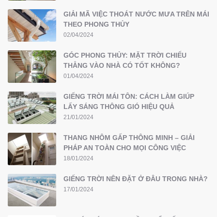
GIẢI MÃ VIỆC THOÁT NƯỚC MƯA TRÊN MÁI
THEO PHONG THỦY
02/04/2024
GÓC PHONG THỦY: MẶT TRỜI CHIẾU
THẲNG VÀO NHÀ CÓ TỐT KHÔNG?
01/04/2024
GIẾNG TRỜI MÁI TÔN: CÁCH LÀM GIÚP
LẤY SÁNG THÔNG GIÓ HIỆU QUẢ
21/01/2024
THANG NHÔM GẤP THÔNG MINH – GIẢI
PHÁP AN TOÀN CHO MỌI CÔNG VIỆC
18/01/2024
GIẾNG TRỜI NÊN ĐẶT Ở ĐÂU TRONG NHÀ?
17/01/2024