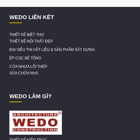
WEDO LIÊN KẾT
THIẾT KẾ BIỆT THỰ
THIẾT KẾ NỘI THẤT ĐẸP
ĐẠI SIÊU THỊ VẬT LIỆU & SẢN PHẨM XÂY DỰNG
ÉP CỌC BÊ TÔNG
CỬA NHỰA LÕI THÉP
SỬA CHỮA NHÀ
WEDO LÀM GÌ?