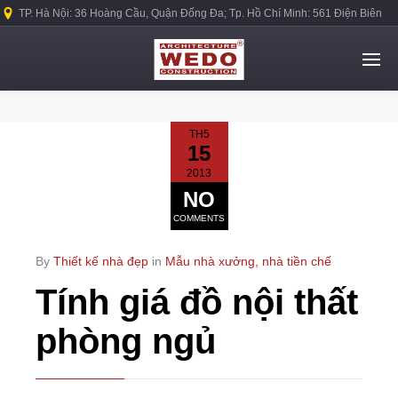
TP. Hà Nội: 36 Hoàng Cầu, Quận Đống Đa; Tp. Hồ Chí Minh: 561 Điện Biên
Phủ, Quận Bình Thạnh.
TH5
15
2013
NO
COMMENTS
By
Thiết kế nhà đẹp
in
Mẫu nhà xưởng, nhà tiền chế
Tính giá đồ nội thất
phòng ngủ