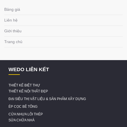
Bảng giá
Liên hệ
Giới thiệu
Trang chủ
WEDO LIÊN KẾT
THIẾT KẾ BIỆT THỰ
THIẾT KẾ NỘI THẤT ĐẸP
ĐẠI SIÊU THỊ VẬT LIỆU & SẢN PHẨM XÂY DỰNG
ÉP CỌC BÊ TÔNG
CỬA NHỰA LÕI THÉP
SỬA CHỮA NHÀ