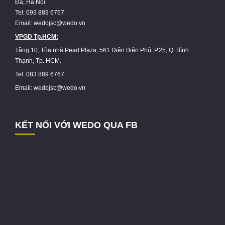
Đa, Hà Nội.
Tel: 093 889 6767
Email: wedojsc@wedo.vn
VPGD Tp.HCM:
Tầng 10, Tòa nhà Pearl Plaza, 561 Điện Biên Phủ, P.25, Q. Bình
Thạnh, Tp. HCM.
Tel: 083 889 6767
Email: wedojsc@wedo.vn
KẾT NỐI VỚI WEDO QUA FB