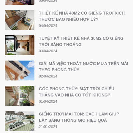
05/04/2024
THIẾT KẾ NHÀ 40M2 CÓ GIẾNG TRỜI KÍCH
THƯỚC BAO NHIÊU HỢP LÝ?
04/04/2024
TUYỆT KỸ THIẾT KẾ NHÀ 30M2 CÓ GIẾNG
TRỜI SÁNG THOÁNG
03/04/2024
GIẢI MÃ VIỆC THOÁT NƯỚC MƯA TRÊN MÁI
THEO PHONG THỦY
02/04/2024
GÓC PHONG THỦY: MẶT TRỜI CHIẾU
THẲNG VÀO NHÀ CÓ TỐT KHÔNG?
01/04/2024
GIẾNG TRỜI MÁI TÔN: CÁCH LÀM GIÚP
LẤY SÁNG THÔNG GIÓ HIỆU QUẢ
21/01/2024