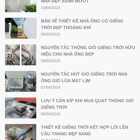
NHÀ ĐẸP XANH MƯỚT
10/04/2024
BẢN VẼ THIẾT KẾ NHÀ ỐNG CÓ GIẾNG
TRỜI ĐẸP THOÁNG KHÍ
09/04/2024
NGUYÊN TẮC THÔNG GIÓ GIẾNG TRỜI HỮU
HIỆU CHO NHÀ ỐNG ĐẸP
08/04/2024
NGUYÊN TẮC HÚT GIÓ GIẾNG TRỜI NHÀ
ỐNG GIÓ LÙA MÁT LỊM
07/04/2024
LƯU Ý CẦN KÍP KHI MUA QUẠT THÔNG GIÓ
GIẾNG TRỜI
06/04/2024
THIẾT KẾ GIẾNG TRỜI KẾT HỢP LỐI LÊN
CẦU THANG ĐẸP SANG