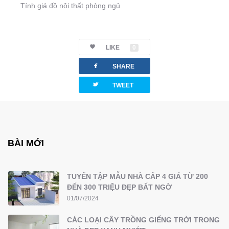
Tính giá đồ nội thất phòng ngủ
LIKE
0
facebook
SHARE
twitterbird
TWEET
BÀI MỚI
TUYỂN TẬP MẪU NHÀ CẤP 4 GIÁ TỪ 200
ĐẾN 300 TRIỆU ĐẸP BẤT NGỜ
01/07/2024
CÁC LOẠI CÂY TRỒNG GIẾNG TRỜI TRONG