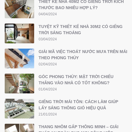
THIẾT KẾ NHÀ 40M2 CÓ GIẾNG TRỜI KÍCH
THƯỚC BAO NHIÊU HỢP LÝ?
04/04/2024
TUYỆT KỸ THIẾT KẾ NHÀ 30M2 CÓ GIẾNG
TRỜI SÁNG THOÁNG
03/04/2024
GIẢI MÃ VIỆC THOÁT NƯỚC MƯA TRÊN MÁI
THEO PHONG THỦY
02/04/2024
GÓC PHONG THỦY: MẶT TRỜI CHIẾU
THẲNG VÀO NHÀ CÓ TỐT KHÔNG?
01/04/2024
GIẾNG TRỜI MÁI TÔN: CÁCH LÀM GIÚP
LẤY SÁNG THÔNG GIÓ HIỆU QUẢ
21/01/2024
THANG NHÔM GẤP THÔNG MINH – GIẢI