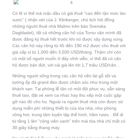
Có lẽ vì thế mà mặc dầu có giá thuê “cao đến tận mức láo
xược” ( nhận xét của J. Klinberger, chủ tịch hội đồng
những người thuê nhà Malmo trên báo Svenska
Dagbladet), tất cả những căn hộ của Torso vặn mình đã
được đăng ký thuê hết trước khi nó được xây dựng xong.
Các căn hộ này rộng từ 45 đến 190 m2 được cho thuê với
giá xấp xỉ từ 1,000 đến 3,500 USD/tháng. Thậm chí còn
có một số người muốn ở đây vĩnh viễn, vì thế đã có căn
hộ được bán đứt, với cái giá lên tới 1,7 triệu USD/căn…
Những người sống trong các căn hộ nền lát gỗ sồi và
tường ốp đá granit đen được chăm sóc như trong một
khách sạn: Tại phòng lễ tân có một đội phục vụ, sẵn sàng
thuê taxi, đặt vé xem ca nhạc hay thu xếp một cuộc gặp
gỡ nào đó cho họ. Ngoài ra người thuê nhà còn được sử
dụng miễn phí những thiết bị của tòa nhà, như phòng
xông hơi, trung tâm luyện tập thể hình, hầm rượu…Để di
từ tầng 1 lên “công viên xanh” trên mái tòa nhà chỉ mất có
30 giây bằng thang máy.