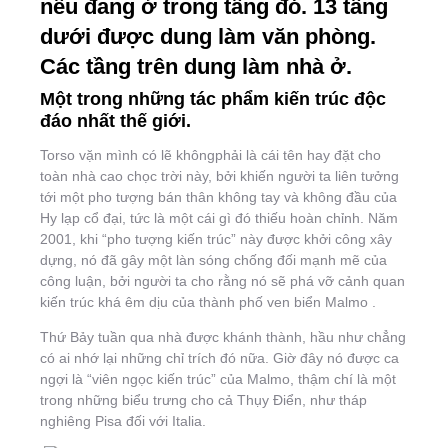
nếu đang ở trong tầng đó. 13 tầng
dưới được dung làm văn phòng.
Các tầng trên dung làm nhà ở.
Một trong những tác phẩm kiến trúc độc
đáo nhất thế giới.
Torso vặn mình có lẽ khôngphải là cái tên hay đặt cho
toàn nhà cao chọc trời này, bởi khiến người ta liên tưởng
tới một pho tượng bán thân không tay và không đầu của
Hy lạp cổ đại, tức là một cái gì đó thiếu hoàn chỉnh. Năm
2001, khi “pho tượng kiến trúc” này được khởi công xây
dựng, nó đã gây một làn sóng chống đối mạnh mẽ của
công luận, bởi người ta cho rằng nó sẽ phá vỡ cảnh quan
kiến trúc khá êm dịu của thành phố ven biển Malmo .
Thứ Bảy tuần qua nhà được khánh thành, hầu như chẳng
có ai nhớ lại những chỉ trích đó nữa. Giờ đây nó được ca
ngợi là “viên ngọc kiến trúc” của Malmo, thậm chí là một
trong những biểu trưng cho cả Thụy Điển, như tháp
nghiêng Pisa đối với Italia.