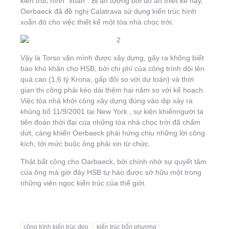
kiến trúc hình “xoắn”. Bị ấn tượng bởi đồ án thiết kế này,
Oerbaeck đã đề nghị Calatrava sử dụng kiến trúc hình
xoắn đó cho việc thiết kế một tòa nhà chọc trời.
Vậy là Torso vặn mình được xây dựng, gây ra không biết
bao khó khăn cho HSB, bởi chi phí của công trình dội lên
quá cao (1,6 tỷ Krona, gấp đôi so với dự toán) và thời
gian thi công phài kéo dài thêm hai năm so với kế hoạch.
Việc tòa nhà khởi công xây dựng đúng vào dịp xảy ra
khủng bố 11/9/2001 tại New York , sự kiện khiếnngười ta
tiên đoán thời đại của những tòa nhà chọc trời đã chấm
dứt, càng khiến Oerbaeck phải hứng chịu những lời công
kích, tới mức buộc ông phải xin từ chức.
Thật bất công cho Oarbaeck, bởi chính nhờ sự quyết tâm
của ông mà giờ đây HSB tự hào được sở hữu một trong
những viên ngọc kiến trúc của thế giới.
công trình kiến trúc đẹp
kiến trúc bốn phương