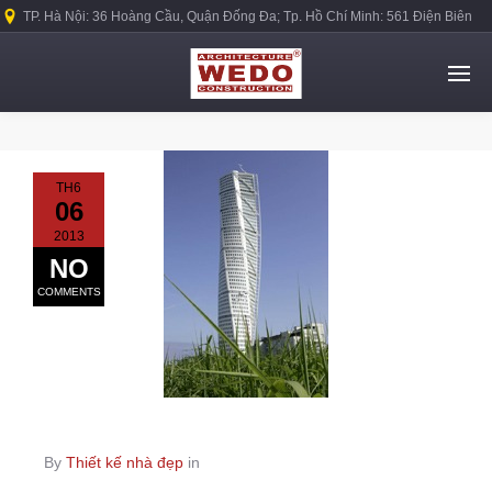
TP. Hà Nội: 36 Hoàng Cầu, Quận Đống Đa; Tp. Hồ Chí Minh: 561 Điện Biên
Phủ, Quận Bình Thạnh.
TH6
06
2013
NO
COMMENTS
By
Thiết kế nhà đẹp
in