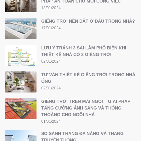
PHÁP AN TOÀN CHO MỌI CÔNG VIỆC
18/01/2024
GIẾNG TRỜI NÊN ĐẶT Ở ĐÂU TRONG NHÀ?
17/01/2024
LƯU Ý TRÁNH 3 SAI LẦM PHỔ BIẾN KHI
THIẾT KẾ NHÀ CÓ 2 GIẾNG TRỜI
02/01/2024
TƯ VẤN THIẾT KẾ GIẾNG TRỜI TRONG NHÀ
ỐNG
02/01/2024
GIẾNG TRỜI TRÊN MÁI NGÓI – GIẢI PHÁP
TĂNG CƯỜNG ÁNH SÁNG VÀ THÔNG
THOÁNG CHO NGÔI NHÀ
01/01/2024
SO SÁNH THANG ĐA NĂNG VÀ THANG
TRUYỀN THỐNG