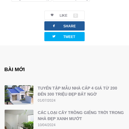
LIKE
0
facebook
SHARE
twitterbird
TWEET
BÀI MỚI
TUYỂN TẬP MẪU NHÀ CẤP 4 GIÁ TỪ 200
ĐẾN 300 TRIỆU ĐẸP BẤT NGỜ
01/07/2024
CÁC LOẠI CÂY TRỒNG GIẾNG TRỜI TRONG
NHÀ ĐẸP XANH MƯỚT
10/04/2024