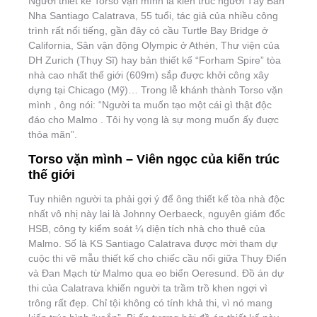
Người thiết kế Torso vặn mình là kiến trúc người Tây Ban
Nha Santiago Calatrava, 55 tuổi, tác giả của nhiều công
trình rất nổi tiếng, gần đây có cầu Turtle Bay Bridge ở
California, Sân vận động Olympic ở Athén, Thư viện của
DH Zurich (Thụy Sĩ) hay bản thiết kế “Forham Spire” tòa
nhà cao nhất thế giới (609m) sắp được khởi công xây
dựng tại Chicago (Mỹ)… Trong lễ khánh thành Torso vặn
mình , ông nói: “Người ta muốn tạo một cái gì thật độc
đáo cho Malmo . Tôi hy vọng là sự mong muốn ấy đuợc
thỏa mãn”.
Torso vặn mình – Viên ngọc của kiến trúc
thế giới
Tuy nhiên người ta phải gợi ý để ông thiết kế tòa nhà độc
nhất vô nhị này lai là Johnny Oerbaeck, nguyên giám đốc
HSB, công ty kiểm soát ¼ diện tích nhà cho thuê của
Malmo. Số là KS Santiago Calatrava được mời tham dự
cuộc thi vẽ mẫu thiết kế cho chiếc cầu nối giữa Thụy Điển
và Đan Mạch từ Malmo qua eo biển Oeresund. Đồ án dự
thi của Calatrava khiến người ta trầm trồ khen ngợi vì
trông rất đẹp. Chỉ tội không có tính khả thi, vì nó mang