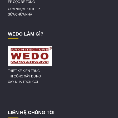
ÉP CỌC BÊ TÔNG
CỬA NHỰA LÕI THÉP
SỬA CHỮA NHÀ
WEDO LÀM GÌ?
THIẾT KẾ KIẾN TRÚC
THI CÔNG XÂY DỰNG
XÂY NHÀ TRỌN GÓI
LIÊN HỆ CHÚNG TÔI