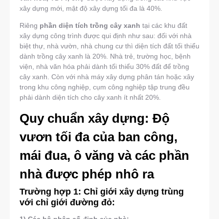
xây dựng mới, mật độ xây dựng tối đa là 40%.
Riêng
phần diện tích trồng cây xanh
tại các khu đất
xây dựng công trình được qui định như sau: đối với nhà
biệt thự, nhà vườn, nhà chung cư thì diện tích đất tối thiểu
dành trồng cây xanh là 20%. Nhà trẻ, trường học, bệnh
viện, nhà văn hóa phải dành tối thiểu 30% đất để trồng
cây xanh. Còn với nhà máy xây dựng phân tán hoặc xây
trong khu công nghiệp, cụm công nghiệp tập trung đều
phải dành diện tích cho cây xanh ít nhất 20%.
Quy chuẩn xây dựng: Độ
vươn tối đa của ban công,
mái đua, ô văng và các phần
nhà được phép nhô ra
Trường hợp 1: Chỉ giới xây dựng trùng
với chỉ giới đường đỏ:
1) Các bộ phận cố định của nhà: