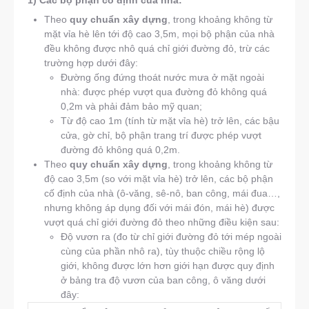
Theo
quy chuẩn xây dựng
, trong khoảng không từ
mặt vỉa hè lên tới độ cao 3,5m, mọi bộ phận của nhà
đều không được nhô quá chỉ giới đường đỏ, trừ các
trường hợp dưới đây:
Đường ống đứng thoát nước mưa ở mặt ngoài
nhà: được phép vượt qua đường đỏ không quá
0,2m và phải đảm bảo mỹ quan;
Từ độ cao 1m (tính từ mặt vỉa hè) trở lên, các bậu
cửa, gờ chỉ, bộ phận trang trí được phép vượt
đường đỏ không quá 0,2m.
Theo
quy chuẩn xây dựng
, trong khoảng không từ
độ cao 3,5m (so với mặt vỉa hè) trở lên, các bộ phận
cố định của nhà (ô-văng, sê-nô, ban công, mái đua…,
nhưng không áp dụng đối với mái đón, mái hè) được
vượt quá chỉ giới đường đỏ theo những điều kiện sau:
Độ vươn ra (đo từ chỉ giới đường đỏ tới mép ngoài
cùng của phần nhô ra), tùy thuộc chiều rộng lộ
giới, không được lớn hơn giới hạn được quy định
ở bảng tra độ vươn của ban công, ô văng dưới
đây: