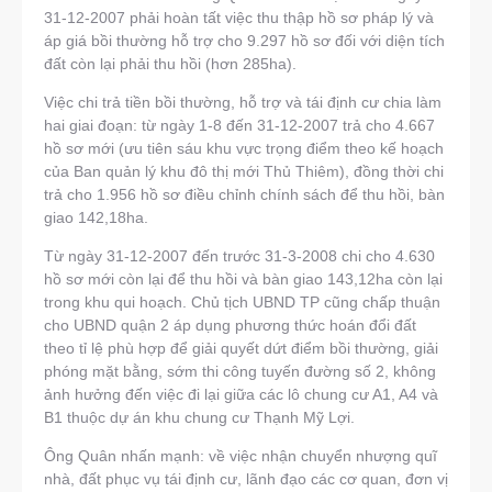
31-12-2007 phải hoàn tất việc thu thập hồ sơ pháp lý và
áp giá bồi thường hỗ trợ cho 9.297 hồ sơ đối với diện tích
đất còn lại phải thu hồi (hơn 285ha).
Việc chi trả tiền bồi thường, hỗ trợ và tái định cư chia làm
hai giai đoạn: từ ngày 1-8 đến 31-12-2007 trả cho 4.667
hồ sơ mới (ưu tiên sáu khu vực trọng điểm theo kế hoạch
của Ban quản lý khu đô thị mới Thủ Thiêm), đồng thời chi
trả cho 1.956 hồ sơ điều chỉnh chính sách để thu hồi, bàn
giao 142,18ha.
Từ ngày 31-12-2007 đến trước 31-3-2008 chi cho 4.630
hồ sơ mới còn lại để thu hồi và bàn giao 143,12ha còn lại
trong khu qui hoạch. Chủ tịch UBND TP cũng chấp thuận
cho UBND quận 2 áp dụng phương thức hoán đổi đất
theo tỉ lệ phù hợp để giải quyết dứt điểm bồi thường, giải
phóng mặt bằng, sớm thi công tuyến đường số 2, không
ảnh hưởng đến việc đi lại giữa các lô chung cư A1, A4 và
B1 thuộc dự án khu chung cư Thạnh Mỹ Lợi.
Ông Quân nhấn mạnh: về việc nhận chuyển nhượng quĩ
nhà, đất phục vụ tái định cư, lãnh đạo các cơ quan, đơn vị