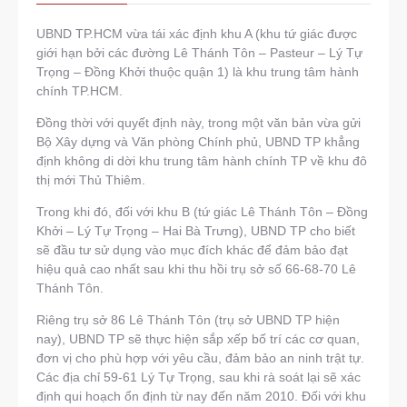
UBND TP.HCM vừa tái xác định khu A (khu tứ giác được
giới hạn bởi các đường Lê Thánh Tôn – Pasteur – Lý Tự
Trọng – Đồng Khởi thuộc quận 1) là khu trung tâm hành
chính TP.HCM.
Đồng thời với quyết định này, trong một văn bản vừa gửi
Bộ Xây dựng và Văn phòng Chính phủ, UBND TP khẳng
định không di dời khu trung tâm hành chính TP về khu đô
thị mới Thủ Thiêm.
Trong khi đó, đối với khu B (tứ giác Lê Thánh Tôn – Đồng
Khởi – Lý Tự Trọng – Hai Bà Trưng), UBND TP cho biết
sẽ đầu tư sử dụng vào mục đích khác để đảm bảo đạt
hiệu quả cao nhất sau khi thu hồi trụ sở số 66-68-70 Lê
Thánh Tôn.
Riêng trụ sở 86 Lê Thánh Tôn (trụ sở UBND TP hiện
nay), UBND TP sẽ thực hiện sắp xếp bố trí các cơ quan,
đơn vị cho phù hợp với yêu cầu, đảm bảo an ninh trật tự.
Các địa chỉ 59-61 Lý Tự Trọng, sau khi rà soát lại sẽ xác
định qui hoạch ổn định từ nay đến năm 2010. Đối với khu