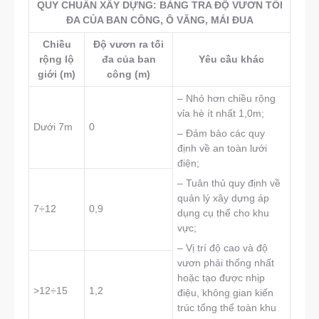
QUY CHUẨN XÂY DỰNG: BẢNG TRA ĐỘ VƯƠN TỐI
ĐA CỦA BAN CÔNG, Ô VĂNG, MÁI ĐUA
Chiều
Độ vươn ra tối
rộng lộ
đa của ban
Yêu cầu khác
giới (m)
công (m)
– Nhỏ hơn chiều rộng
vỉa hè ít nhất 1,0m;
Dưới 7m
0
– Đảm bảo các quy
định về an toàn lưới
điện;
– Tuân thủ quy định về
quản lý xây dựng áp
7÷12
0,9
dụng cụ thể cho khu
vực;
– Vị trí độ cao và độ
vươn phải thống nhất
hoặc tạo được nhịp
>12÷15
1,2
điệu, không gian kiến
trúc tổng thể toàn khu