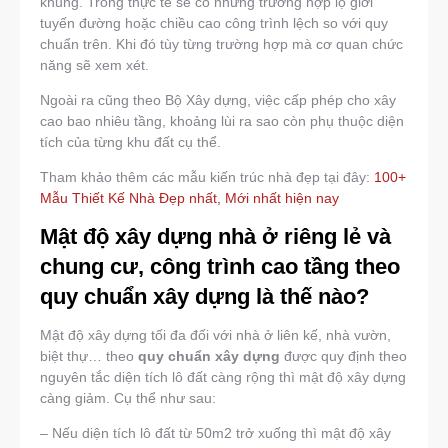
khung. Trong thực tế sẽ có những trường hợp lộ giới
tuyến đường hoặc chiều cao công trình lệch so với quy
chuẩn trên. Khi đó tùy từng trường hợp mà cơ quan chức
năng sẽ xem xét.
Ngoài ra cũng theo Bộ Xây dựng, việc cấp phép cho xây
cao bao nhiêu tầng, khoảng lùi ra sao còn phụ thuộc diện
tích của từng khu đất cụ thể.
Tham khảo thêm các mẫu kiến trúc nhà đẹp tại đây:
100+
Mẫu Thiết Kế Nhà Đẹp nhất, Mới nhất hiện nay
Mật độ xây dựng nhà ở riêng lẻ và
chung cư, công trình cao tầng theo
quy chuẩn xây dựng là thế nào?
Mật độ xây dựng tối đa đối với nhà ở liên kế, nhà vườn,
biệt thự… theo
quy chuẩn xây dựng
được quy định theo
nguyên tắc diện tích lô đất càng rộng thì mật độ xây dựng
càng giảm. Cụ thể như sau:
– Nếu diện tích lô đất từ 50m2 trở xuống thì mật độ xây