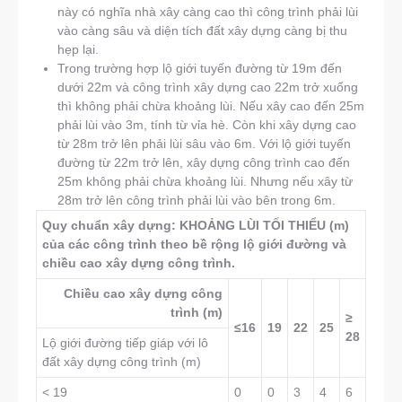
này có nghĩa nhà xây càng cao thì công trình phải lùi
vào càng sâu và diện tích đất xây dựng càng bị thu
hẹp lại.
Trong trường hợp lộ giới tuyến đường từ 19m đến
dưới 22m và công trình xây dựng cao 22m trở xuống
thì không phải chừa khoảng lùi. Nếu xây cao đến 25m
phải lùi vào 3m, tính từ vỉa hè. Còn khi xây dựng cao
từ 28m trở lên phải lùi sâu vào 6m. Với lộ giới tuyến
đường từ 22m trở lên, xây dựng công trình cao đến
25m không phải chừa khoảng lùi. Nhưng nếu xây từ
28m trở lên công trình phải lùi vào bên trong 6m.
Quy chuẩn xây dựng: KHOẢNG LÙI TỐI THIỂU (m)
của các công trình theo bề rộng lộ giới đường và
chiều cao xây dựng công trình.
Chiều cao xây dựng công
trình (m)
≥
≤16
19
22
25
28
Lộ giới đường tiếp giáp với lô
đất xây dựng công trình (m)
< 19
0
0
3
4
6