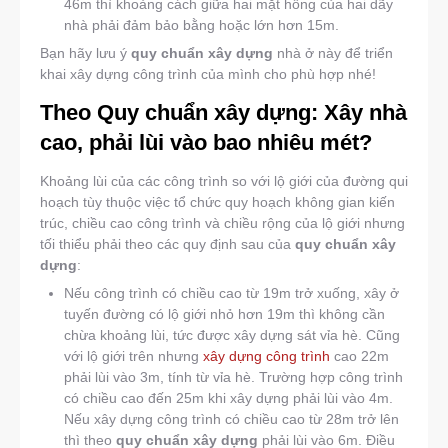
46m thì khoảng cách giữa hai mặt hông của hai dãy
nhà phải đảm bảo bằng hoặc lớn hơn 15m.
Bạn hãy lưu ý
quy chuẩn xây dựng
nhà ở này để triển
khai xây dựng công trình của mình cho phù hợp nhé!
Theo Quy chuẩn xây dựng: Xây nhà
cao, phải lùi vào bao nhiêu mét?
Khoảng lùi của các công trình so với lộ giới của đường qui
hoạch tùy thuộc việc tổ chức quy hoạch không gian kiến
trúc, chiều cao công trình và chiều rộng của lộ giới nhưng
tối thiểu phải theo các quy định sau của
quy chuẩn xây
dựng
:
Nếu công trình có chiều cao từ 19m trở xuống, xây ở
tuyến đường có lộ giới nhỏ hơn 19m thì không cần
chừa khoảng lùi, tức được xây dựng sát vỉa hè. Cũng
với lộ giới trên nhưng
xây dựng công trình
cao 22m
phải lùi vào 3m, tính từ vỉa hè. Trường hợp công trình
có chiều cao đến 25m khi xây dựng phải lùi vào 4m.
Nếu xây dựng công trình có chiều cao từ 28m trở lên
thì theo
quy chuẩn xây dựng
phải lùi vào 6m. Điều