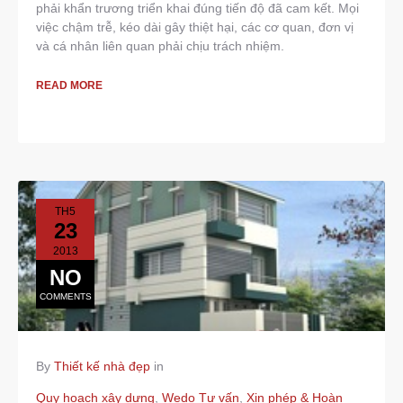
phải khẩn trương triển khai đúng tiến độ đã cam kết. Mọi
việc chậm trễ, kéo dài gây thiệt hại, các cơ quan, đơn vị
và cá nhân liên quan phải chịu trách nhiệm.
READ MORE
TH5
23
2013
NO
COMMENTS
By
Thiết kế nhà đẹp
in
Quy hoạch xây dựng
,
Wedo Tư vấn
,
Xin phép & Hoàn