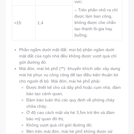
vực;
– Trên phần nhô ra chỉ
được làm ban công,
không được che chắn
>15
1,4
tạo thành lô-gia hay
buồng;
Phần ngầm dưới mặt đất: mọi bộ phận ngầm dưới
mặt đất của ngôi nhà đều không được vượt quá chỉ
giới đường đỏ.
Mái đón, mái hè phố (**): khuyến khích việc xây dựng
mái hè phục vụ công cộng để tạo điều kiện thuận lợi
cho người đi bộ. Mái đón, mái hè phố phải:
Được thiết kế cho cả dãy phố hoặc cụm nhà, đảm
bảo tạo cảnh quan;
Đảm bảo tuân thủ các quy định về phòng cháy
chữa cháy;
Ở độ cao cách mặt vỉa hè 3,5m trở lên và đảm
bảo mỹ quan đô thị;
Không vượt quá chỉ giới đường đỏ;
Bên trên mái đón, mái hè phố không được sử