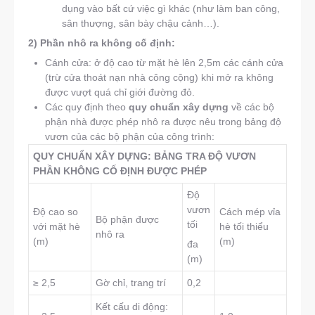
dụng vào bất cứ việc gì khác (như làm ban công,
sân thượng, sân bày chậu cảnh…).
2) Phần nhô ra không cố định:
Cánh cửa: ở độ cao từ mặt hè lên 2,5m các cánh cửa
(trừ cửa thoát nạn nhà công cộng) khi mở ra không
được vượt quá chỉ giới đường đỏ.
Các quy định theo
quy chuẩn xây dựng
về các bộ
phận nhà được phép nhô ra được nêu trong bảng độ
vươn của các bộ phận của công trình:
QUY CHUẨN XÂY DỰNG: BẢNG TRA ĐỘ VƯƠN
PHẦN KHÔNG CỐ ĐỊNH ĐƯỢC PHÉP
Độ
vươn
Độ cao so
Cách mép vỉa
Bộ phận được
tối
với mặt hè
hè tối thiểu
nhô ra
(m)
(m)
đa
(m)
≥ 2,5
Gờ chỉ, trang trí
0,2
Kết cấu di động: