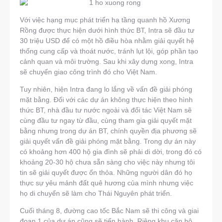
Với việc hạng mục phát triển hạ tầng quanh hồ Xương
Rồng được thực hiện dưới hình thức BT, Intra sẽ đầu tư
30 triệu USD để có một hồ điều hòa nhằm giải quyết hệ
thống cung cấp và thoát nước, tránh lụt lội, góp phần tạo
cảnh quan và môi trường. Sau khi xây dựng xong, Intra
sẽ chuyển giao công trình đó cho Việt Nam.
Tuy nhiên, hiện Intra đang lo lắng về vấn đề giải phóng
mặt bằng. Đối với các dự án không thực hiện theo hình
thức BT, nhà đầu tư nước ngoài và đối tác Việt Nam sẽ
cùng đầu tư ngay từ đầu, cùng tham gia giải quyết mặt
bằng nhưng trong dự án BT, chính quyền địa phương sẽ
giải quyết vấn đề giải phóng mặt bằng. Trong dự án này
có khoảng hơn 400 hộ gia đình sẽ phải di dời, trong đó có
khoảng 20-30 hộ chưa sẵn sàng cho việc này nhưng tôi
tin sẽ giải quyết được ổn thỏa. Những người dân đó họ
thực sự yêu mảnh đất quê hương của mình nhưng việc
họ di chuyển sẽ làm cho Thái Nguyên phát triển.
Cuối tháng 8, đường cao tốc Bắc Nam sẽ thi công và giai
đoạn 1 của dự án cũng sẽ tiến hành. Riêng khu căn hộ