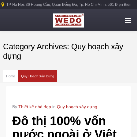
TP. Hà Nội: 36 Hoàng Cầu, Quận Đống Đa; Tp. Hồ Chí Minh: 561 Điện Biên
Phủ, Quận Bình Thạnh.
Category Archives: Quy hoạch xây
dựng
Home
Quy Hoạch Xây Dựng
By
Thiết kế nhà đẹp
in
Quy hoạch xây dựng
Đô thị 100% vốn
nước ngoài ở Việt