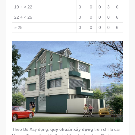
19 ÷ < 22
0
0
0
3
6
22 ÷ < 25
0
0
0
0
6
≥ 25
0
0
0
0
6
Theo Bộ Xây dựng,
quy chuẩn xây dựng
trên chỉ là cái