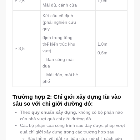
≥ 2,5
1,0m
Mái dù, cánh cửa
Kết cấu cố định
(phải nghiên cứu
quy
định trong tổng
thể kiến trúc khu
1,0m
≥ 3,5
vực):
0,6m
– Ban công mái
đua
– Mái đón, mái hè
phố
Trường hợp 2: Chỉ giới xây dựng lùi vào
sâu so với chỉ giới đường đỏ:
Theo
quy chuẩn xây dựng,
không có bộ phận nào
của nhà vượt quá chỉ giới đường đỏ.
Các bộ phận của công trình sau đây được phép vượt
quá chỉ giới xây dựng trong các trường hợp sau:
Bậc thềm, vệt dắt xe, bậu cửa, gờ chỉ, cách cửa,