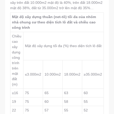
xây trên đất 10.000m2 mật độ là 40%, trên đất 18.000m2
mật độ 38%, đất từ 35.000m2 trở lên mật độ 35%…
Mật độ xây dựng thuần (net-tô) tối đa của nhóm
nhà chung cư theo diện tích lô đất và chiều cao
công trình
Chiều
cao
Mật độ xây dựng tối đa (%) theo diện tích lô đất
xây
dựng
công
trình
trên
mặt
≤3.000m2
10.000m2
18.000m2
≥35.000m2
đất
(m)
≤16
75
65
63
60
19
75
60
58
55
22
75
57
55
52