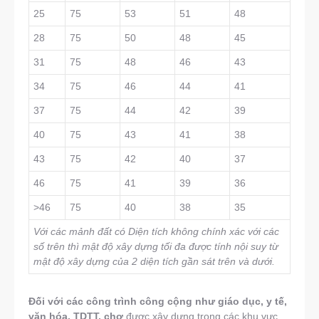
25
75
53
51
48
28
75
50
48
45
31
75
48
46
43
34
75
46
44
41
37
75
44
42
39
40
75
43
41
38
43
75
42
40
37
46
75
41
39
36
>46
75
40
38
35
Với các mảnh đất có Diện tích không chính xác với các
số trên thì mật độ xây dựng tối đa được tính nội suy từ
mật độ xây dựng của 2 diện tích gần sát trên và dưới.
Đối với các công trình công cộng như giáo dục, y tế,
văn hóa, TDTT, chợ
được xây dựng trong các khu vực