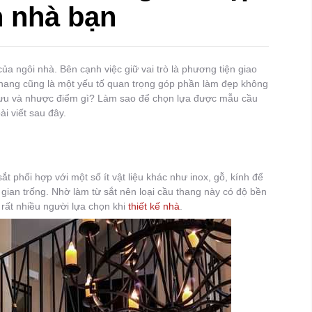
n nhà bạn
ủa ngôi nhà. Bên cạnh việc giữ vai trò là phương tiện giao
u thang cũng là một yếu tố quan trọng góp phần làm đẹp không
g ưu và nhược điểm gì? Làm sao để chọn lựa được mẫu cầu
ài viết sau đây.
ắt phối hợp với một số ít vật liệu khác như inox, gỗ, kính để
ian trống. Nhờ làm từ sắt nên loại cầu thang này có độ bền
rất nhiều người lựa chọn khi
thiết kế nhà
.