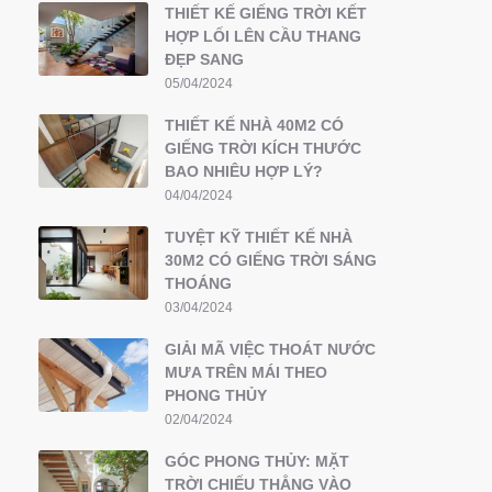
THIẾT KẾ GIẾNG TRỜI KẾT
HỢP LỐI LÊN CẦU THANG
ĐẸP SANG
05/04/2024
THIẾT KẾ NHÀ 40M2 CÓ
GIẾNG TRỜI KÍCH THƯỚC
BAO NHIÊU HỢP LÝ?
04/04/2024
TUYỆT KỸ THIẾT KẾ NHÀ
30M2 CÓ GIẾNG TRỜI SÁNG
THOÁNG
03/04/2024
GIẢI MÃ VIỆC THOÁT NƯỚC
MƯA TRÊN MÁI THEO
PHONG THỦY
02/04/2024
GÓC PHONG THỦY: MẶT
TRỜI CHIẾU THẲNG VÀO