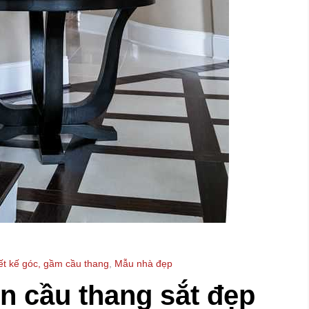
ết kế góc, gầm cầu thang
,
Mẫu nhà đẹp
n cầu thang sắt đẹp