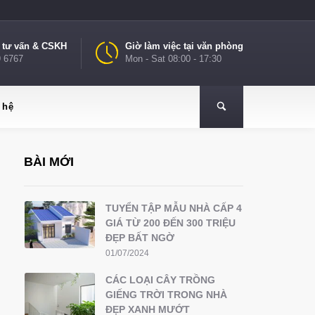
e tư vấn & CSKH
Giờ làm việc tại văn phòng
9 6767
Mon - Sat 08:00 - 17:30
 hệ
BÀI MỚI
TUYỂN TẬP MẪU NHÀ CẤP 4
GIÁ TỪ 200 ĐẾN 300 TRIỆU
ĐẸP BẤT NGỜ
01/07/2024
CÁC LOẠI CÂY TRỒNG
GIẾNG TRỜI TRONG NHÀ
ĐẸP XANH MƯỚT