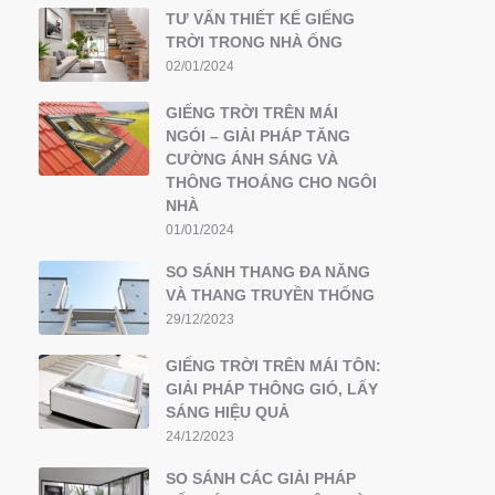
TƯ VẤN THIẾT KẾ GIẾNG
TRỜI TRONG NHÀ ỐNG
02/01/2024
GIẾNG TRỜI TRÊN MÁI
NGÓI – GIẢI PHÁP TĂNG
CƯỜNG ÁNH SÁNG VÀ
THÔNG THOÁNG CHO NGÔI
NHÀ
01/01/2024
SO SÁNH THANG ĐA NĂNG
VÀ THANG TRUYỀN THỐNG
29/12/2023
GIẾNG TRỜI TRÊN MÁI TÔN:
GIẢI PHÁP THÔNG GIÓ, LẤY
SÁNG HIỆU QUẢ
24/12/2023
SO SÁNH CÁC GIẢI PHÁP