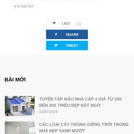
vị trí bàn thờ
LIKE
0
facebook
SHARE
twitterbird
TWEET
BÀI MỚI
TUYỂN TẬP MẪU NHÀ CẤP 4 GIÁ TỪ 200
ĐẾN 300 TRIỆU ĐẸP BẤT NGỜ
01/07/2024
CÁC LOẠI CÂY TRỒNG GIẾNG TRỜI TRONG
NHÀ ĐẸP XANH MƯỚT