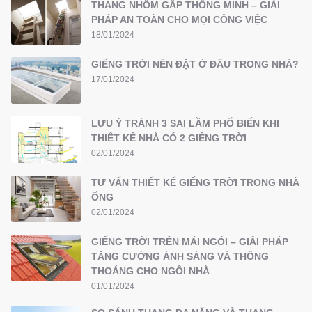
THANG NHÔM GẤP THÔNG MINH – GIẢI
PHÁP AN TOÀN CHO MỌI CÔNG VIỆC
18/01/2024
GIẾNG TRỜI NÊN ĐẶT Ở ĐÂU TRONG NHÀ?
17/01/2024
LƯU Ý TRÁNH 3 SAI LẦM PHỔ BIẾN KHI
THIẾT KẾ NHÀ CÓ 2 GIẾNG TRỜI
02/01/2024
TƯ VẤN THIẾT KẾ GIẾNG TRỜI TRONG NHÀ
ỐNG
02/01/2024
GIẾNG TRỜI TRÊN MÁI NGÓI – GIẢI PHÁP
TĂNG CƯỜNG ÁNH SÁNG VÀ THÔNG
THOÁNG CHO NGÔI NHÀ
01/01/2024