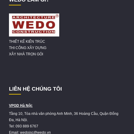
THIẾT KẾ KIẾN TRÚC
THI CÔNG XÂY DỰNG
XÂY NHÀ TRỌN GÓI
LIÊN HỆ CHÚNG TÔI
VPGD Hà Nội:
Tầng 10, Tòa nhà văn phòng Anh Minh, 36 Hoàng Cầu, Quận Đống
Đa, Hà Nội.
Tel: 093 889 6767
Email: wedojsc@wedo.vn