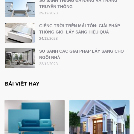
SO SÁNH THANG ĐA NĂNG VÀ THANG
TRUYỀN THỐNG
29/12/2023
GIẾNG TRỜI TRÊN MÁI TÔN: GIẢI PHÁP
THÔNG GIÓ, LẤY SÁNG HIỆU QUẢ
24/12/2023
SO SÁNH CÁC GIẢI PHÁP LẤY SÁNG CHO
NGÔI NHÀ
23/12/2023
BÀI VIẾT HAY