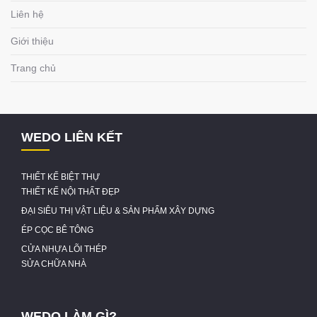
Liên hệ
Giới thiệu
Trang chủ
WEDO LIÊN KẾT
THIẾT KẾ BIỆT THỰ
THIẾT KẾ NỘI THẤT ĐẸP
ĐẠI SIÊU THỊ VẬT LIỆU & SẢN PHẨM XÂY DỰNG
ÉP CỌC BÊ TÔNG
CỬA NHỰA LÕI THÉP
SỬA CHỮA NHÀ
WEDO LÀM GÌ?