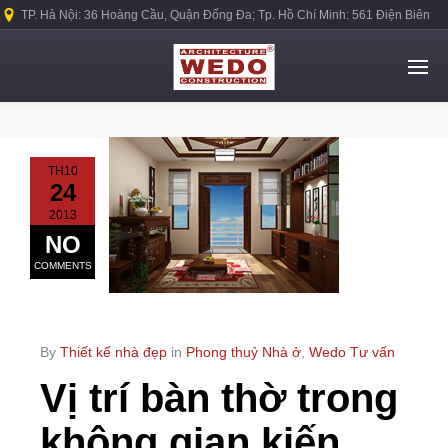
TP. Hà Nội: 36 Hoàng Cầu, Quận Đống Đa; Tp. Hồ Chí Minh: 561 Điện Biên
Phủ, Quận Bình Thạnh.
TH10
24
2013
NO
COMMENTS
By
Thiết kế nhà đẹp
in
Phong thuỷ Nhà ở
,
Wedo Tư vấn
Vị trí bàn thờ trong
không gian kiến