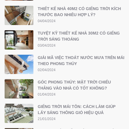
THIẾT KẾ NHÀ 40M2 CÓ GIẾNG TRỜI KÍCH
THƯỚC BAO NHIÊU HỢP LÝ?
04/04/2024
TUYỆT KỸ THIẾT KẾ NHÀ 30M2 CÓ GIẾNG
TRỜI SÁNG THOÁNG
03/04/2024
GIẢI MÃ VIỆC THOÁT NƯỚC MƯA TRÊN MÁI
THEO PHONG THỦY
02/04/2024
GÓC PHONG THỦY: MẶT TRỜI CHIẾU
THẲNG VÀO NHÀ CÓ TỐT KHÔNG?
01/04/2024
GIẾNG TRỜI MÁI TÔN: CÁCH LÀM GIÚP
LẤY SÁNG THÔNG GIÓ HIỆU QUẢ
21/01/2024