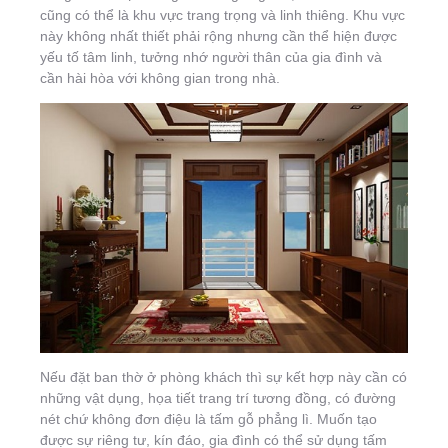
cũng có thể là khu vực trang trọng và linh thiêng. Khu vực
này không nhất thiết phải rộng nhưng cần thể hiện được
yếu tố tâm linh, tưởng nhớ người thân của gia đình và
cần hài hòa với không gian trong nhà.
Nếu đặt ban thờ ở phòng khách thì sự kết hợp này cần có
những vật dụng, họa tiết trang trí tương đồng, có đường
nét chứ không đơn điệu là tấm gỗ phẳng lì. Muốn tạo
được sự riêng tư, kín đáo, gia đình có thể sử dụng tấm