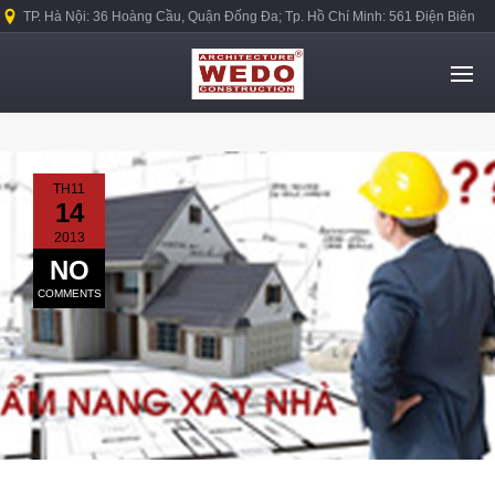
TP. Hà Nội: 36 Hoàng Cầu, Quận Đống Đa; Tp. Hồ Chí Minh: 561 Điện Biên
Phủ, Quận Bình Thạnh.
TH11
14
2013
NO
COMMENTS