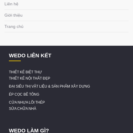
Liên hệ
Giới thiệu
Trang chủ
WEDO LIÊN KẾT
THIẾT KẾ BIỆT THỰ
THIẾT KẾ NỘI THẤT ĐẸP
ĐẠI SIÊU THỊ VẬT LIỆU & SẢN PHẨM XÂY DỰNG
ÉP CỌC BÊ TÔNG
CỬA NHỰA LÕI THÉP
SỬA CHỮA NHÀ
WEDO LÀM GÌ?