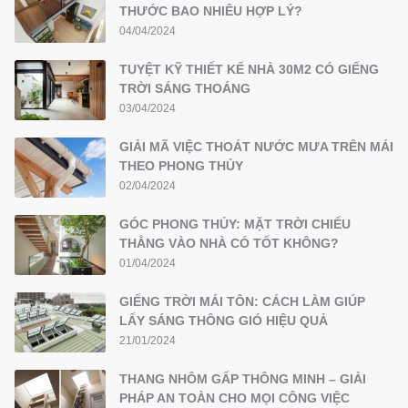
THƯỚC BAO NHIÊU HỢP LÝ?
04/04/2024
TUYỆT KỸ THIẾT KẾ NHÀ 30M2 CÓ GIẾNG
TRỜI SÁNG THOÁNG
03/04/2024
GIẢI MÃ VIỆC THOÁT NƯỚC MƯA TRÊN MÁI
THEO PHONG THỦY
02/04/2024
GÓC PHONG THỦY: MẶT TRỜI CHIẾU
THẲNG VÀO NHÀ CÓ TỐT KHÔNG?
01/04/2024
GIẾNG TRỜI MÁI TÔN: CÁCH LÀM GIÚP
LẤY SÁNG THÔNG GIÓ HIỆU QUẢ
21/01/2024
THANG NHÔM GẤP THÔNG MINH – GIẢI
PHÁP AN TOÀN CHO MỌI CÔNG VIỆC