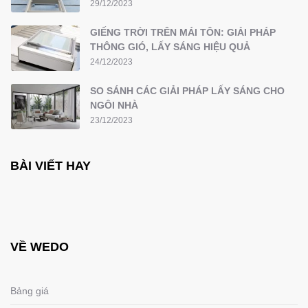
29/12/2023
GIẾNG TRỜI TRÊN MÁI TÔN: GIẢI PHÁP
THÔNG GIÓ, LẤY SÁNG HIỆU QUẢ
24/12/2023
SO SÁNH CÁC GIẢI PHÁP LẤY SÁNG CHO
NGÔI NHÀ
23/12/2023
BÀI VIẾT HAY
VỀ WEDO
Bảng giá