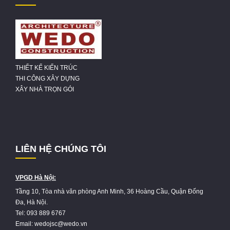
THIẾT KẾ KIẾN TRÚC
THI CÔNG XÂY DỰNG
XÂY NHÀ TRỌN GÓI
LIÊN HỆ CHÚNG TÔI
VPGD Hà Nội:
Tầng 10, Tòa nhà văn phòng Anh Minh, 36 Hoàng Cầu, Quận Đống
Đa, Hà Nội.
Tel: 093 889 6767
Email: wedojsc@wedo.vn