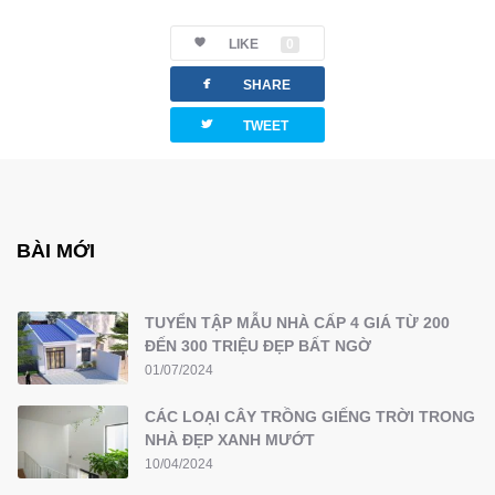
LIKE
0
facebook
SHARE
twitterbird
TWEET
BÀI MỚI
TUYỂN TẬP MẪU NHÀ CẤP 4 GIÁ TỪ 200
ĐẾN 300 TRIỆU ĐẸP BẤT NGỜ
01/07/2024
CÁC LOẠI CÂY TRỒNG GIẾNG TRỜI TRONG
NHÀ ĐẸP XANH MƯỚT
10/04/2024