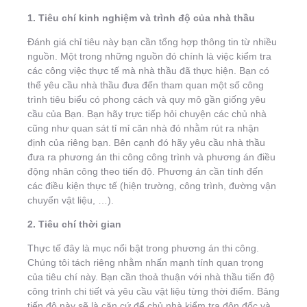
1. Tiêu chí kinh nghiệm và trình độ của nhà thầu
Đánh giá chỉ tiêu này bạn cần tổng hợp thông tin từ nhiều
nguồn. Một trong những nguồn đó chính là việc kiểm tra
các công việc thực tế mà nhà thầu đã thực hiện. Bạn có
thể yêu cầu nhà thầu đưa đến tham quan một số công
trình tiêu biểu có phong cách và quy mô gần giống yêu
cầu của Bạn. Bạn hãy trực tiếp hỏi chuyện các chủ nhà
cũng như quan sát tỉ mỉ căn nhà đó nhằm rút ra nhận
định của riêng bạn. Bên cạnh đó hãy yêu cầu nhà thầu
đưa ra phương án thi công công trình và phương án điều
động nhân công theo tiến độ. Phương án cần tính đến
các điều kiện thực tế (hiện trường, công trình, đường vận
chuyển vật liệu, …).
2. Tiêu chí thời gian
Thực tế đây là mục nổi bật trong phương án thi công.
Chúng tôi tách riêng nhằm nhấn mạnh tính quan trọng
của tiêu chí này. Bạn cần thoả thuận với nhà thầu tiến độ
công trình chi tiết và yêu cầu vật liệu từng thời điểm. Bảng
tiến độ này sẽ là căn cứ để chủ nhà kiểm tra đôn đốc và