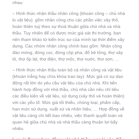
nhau:
– Hình thức nhận thầu nhân công (khoán công – chủ nhà
lo vật liệu): gồm nhân công cho các phần việc xây thô,
hoàn thiện tuỳ theo sự thoả thuận giữa chủ nhà và nhà
thầu. Tuy nhiên để có được mức giá sát thị trường, bạn
nên tham khảo từ kiến trúc sư của mình tại thời điểm xây
dựng. Các nhóm nhân công chính bao gồm: Nhân công
đào móng, đóng cọc, đóng côp pha, đổ bê tông, thợ xây
tô, thợ ốp lát, thợ điện, thợ mộc, thợ nước, thợ sơn, …
– Hình thức nhận thầu toàn bộ cả nhân công và vật liệu
(khoán trắng hay chìa khóa trao tay): Mức giá có sự dao
động rất lớn do yêu cầu vật liệu của chủ nhà. Khi tiến
hành hợp đồng với nhà thầu, chủ nhà cần nêu chỉ tiêu
các điều kiện về vật liệu, sử dụng (xây thô và hoàn thiện)
với các yếu tố: Mức giá tối thiểu, chủng loại, phẩm cấp,
hạn mức sử dụng, xuất xứ và nhãn hiệu, … Hợp đồng về
vật liệu càng chi tiết bao nhiêu, việc thanh quyết toán và
quan hệ giữa chủ nhà và nhà thầu càng thuận lợi bấy
nhiêu.