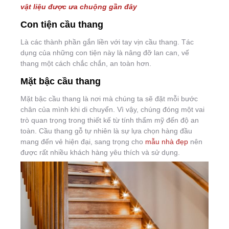
vật liệu được ưa chuộng gần đây
Con tiện cầu thang
Là các thành phần gắn liền với tay vịn cầu thang. Tác
dụng của những con tiện này là nâng đỡ lan can, vế
thang một cách chắc chắn, an toàn hơn.
Mặt bậc cầu thang
Mặt bậc cầu thang là nơi mà chúng ta sẽ đặt mỗi bước
chân của mình khi di chuyển. Vì vậy, chúng đóng một vai
trò quan trọng trong thiết kế từ tính thẩm mỹ đến độ an
toàn. Cầu thang gỗ tự nhiên là sự lựa chọn hàng đầu
mang đến vẻ hiện đại, sang trọng cho
mẫu nhà đẹp
nên
được rất nhiều khách hàng yêu thích và sử dụng.