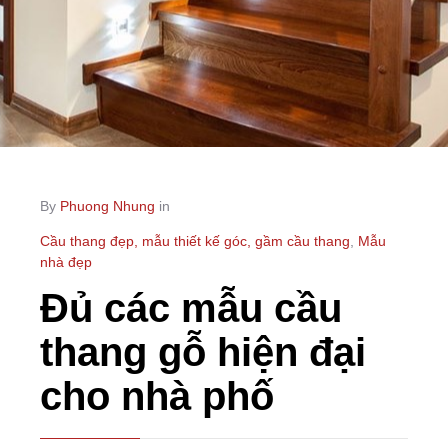
By
Phuong Nhung
in
Cầu thang đẹp, mẫu thiết kế góc, gầm cầu thang
,
Mẫu
nhà đẹp
Đủ các mẫu cầu
thang gỗ hiện đại
cho nhà phố