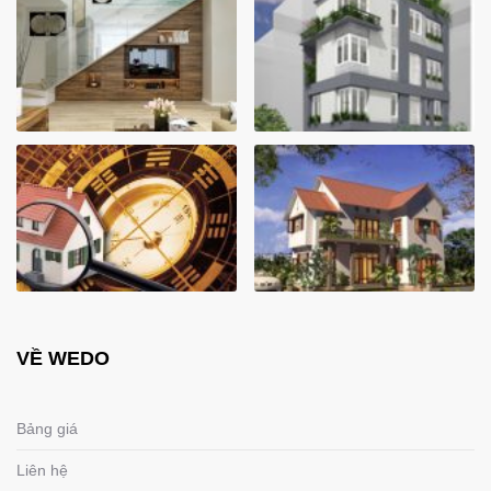
VỀ WEDO
Bảng giá
Liên hệ