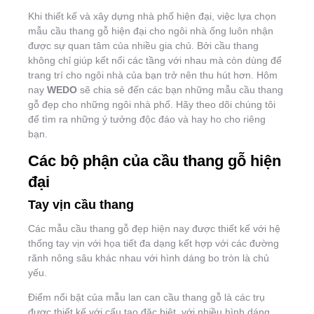
Khi thiết kế và xây dựng nhà phố hiện đại, việc lựa chọn
mẫu cầu thang gỗ hiện đại cho ngôi nhà ống luôn nhận
được sự quan tâm của nhiều gia chủ. Bởi cầu thang
không chỉ giúp kết nối các tầng với nhau mà còn dùng để
trang trí cho ngôi nhà của bạn trở nên thu hút hơn. Hôm
nay
WEDO
sẽ chia sẻ đến các bạn những mẫu cầu thang
gỗ đẹp cho những ngôi nhà phố. Hãy theo dõi chúng tôi
để tìm ra những ý tưởng độc đáo và hay ho cho riêng
bạn.
Các bộ phận của cầu thang gỗ hiện
đại
Tay vịn cầu thang
Các mẫu cầu thang gỗ đẹp hiện nay được thiết kế với hệ
thống tay vịn với họa tiết đa dạng kết hợp với các đường
rãnh nông sâu khác nhau với hình dáng bo tròn là chủ
yếu.
Điểm nổi bật của mẫu lan can cầu thang gỗ là các trụ
được thiết kế với cấu tạo đặc biệt, với nhiều hình dáng