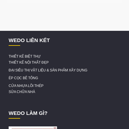
WEDO LIÊN KẾT
THIẾT KẾ BIỆT THỰ
THIẾT KẾ NỘI THẤT ĐẸP
ĐẠI SIÊU THỊ VẬT LIỆU & SẢN PHẨM XÂY DỰNG
ÉP CỌC BÊ TÔNG
CỬA NHỰA LÕI THÉP
SỬA CHỮA NHÀ
WEDO LÀM GÌ?