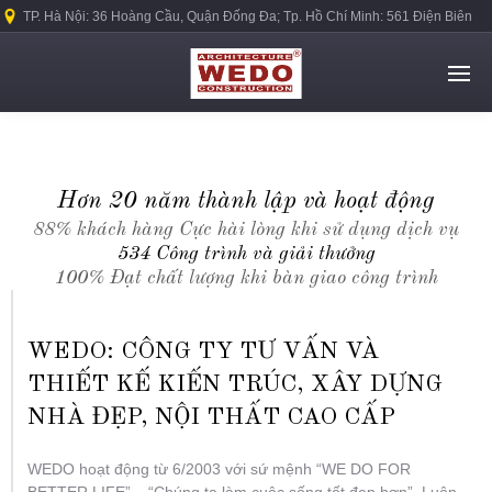
TP. Hà Nội: 36 Hoàng Cầu, Quận Đống Đa; Tp. Hồ Chí Minh: 561 Điện Biên
Phủ, Quận Bình Thạnh.
Hơn 20 năm thành lập và hoạt động
88% khách hàng Cực hài lòng khi sử dụng dịch vụ
534 Công trình và giải thưởng
100% Đạt chất lượng khi bàn giao công trình
WEDO: CÔNG TY TƯ VẤN VÀ
THIẾT KẾ KIẾN TRÚC, XÂY DỰNG
NHÀ ĐẸP, NỘI THẤT CAO CẤP
WEDO hoạt động từ 6/2003 với sứ mệnh “WE DO FOR