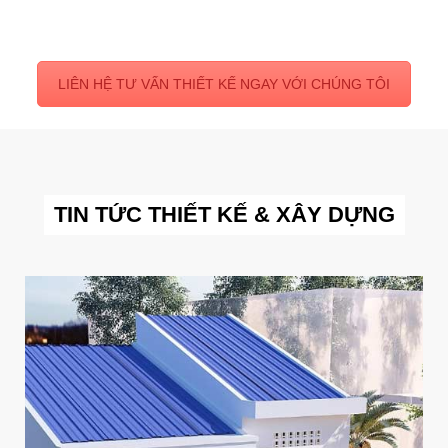
LIÊN HỆ TƯ VẤN THIẾT KẾ NGAY VỚI CHÚNG TÔI
TIN TỨC THIẾT KẾ & XÂY DỰNG