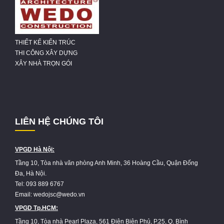
THIẾT KẾ KIẾN TRÚC
THI CÔNG XÂY DỰNG
XÂY NHÀ TRỌN GÓI
LIÊN HỆ CHÚNG TÔI
VPGD Hà Nội:
Tầng 10, Tòa nhà văn phòng Anh Minh, 36 Hoàng Cầu, Quận Đống
Đa, Hà Nội.
Tel: 093 889 6767
Email: wedojsc@wedo.vn
VPGD Tp.HCM:
Tầng 10, Tòa nhà Pearl Plaza, 561 Điện Biên Phủ, P.25, Q. Bình