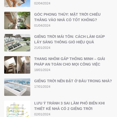
02/04/2024
GÓC PHONG THỦY: MẶT TRỜI CHIẾU
THẲNG VÀO NHÀ CÓ TỐT KHÔNG?
01/04/2024
GIẾNG TRỜI MÁI TÔN: CÁCH LÀM GIÚP
LẤY SÁNG THÔNG GIÓ HIỆU QUẢ
21/01/2024
THANG NHÔM GẤP THÔNG MINH – GIẢI
PHÁP AN TOÀN CHO MỌI CÔNG VIỆC
18/01/2024
GIẾNG TRỜI NÊN ĐẶT Ở ĐÂU TRONG NHÀ?
17/01/2024
LƯU Ý TRÁNH 3 SAI LẦM PHỔ BIẾN KHI
THIẾT KẾ NHÀ CÓ 2 GIẾNG TRỜI
02/01/2024