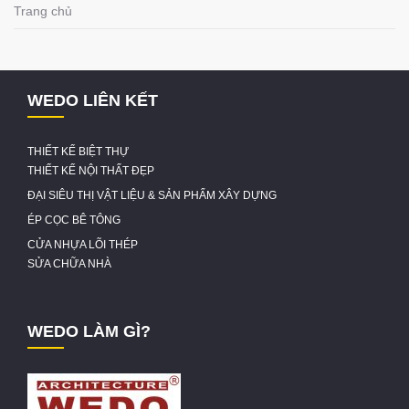
Trang chủ
WEDO LIÊN KẾT
THIẾT KẾ BIỆT THỰ
THIẾT KẾ NỘI THẤT ĐẸP
ĐẠI SIÊU THỊ VẬT LIỆU & SẢN PHẨM XÂY DỰNG
ÉP CỌC BÊ TÔNG
CỬA NHỰA LÕI THÉP
SỬA CHỮA NHÀ
WEDO LÀM GÌ?