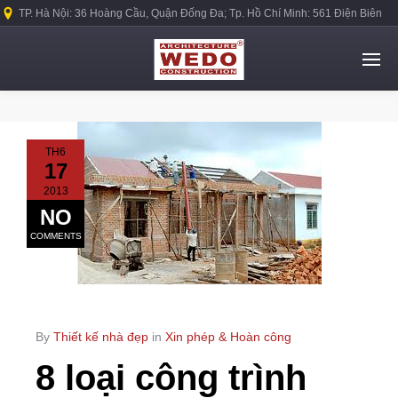
TP. Hà Nội: 36 Hoàng Cầu, Quận Đống Đa; Tp. Hồ Chí Minh: 561 Điện Biên
Phủ, Quận Bình Thạnh.
TH6
17
2013
NO
COMMENTS
By
Thiết kế nhà đẹp
in
Xin phép & Hoàn công
8 loại công trình