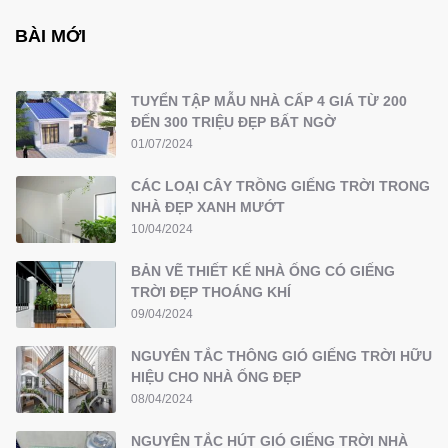
BÀI MỚI
TUYỂN TẬP MẪU NHÀ CẤP 4 GIÁ TỪ 200
ĐẾN 300 TRIỆU ĐẸP BẤT NGỜ
01/07/2024
CÁC LOẠI CÂY TRỒNG GIẾNG TRỜI TRONG
NHÀ ĐẸP XANH MƯỚT
10/04/2024
BẢN VẼ THIẾT KẾ NHÀ ỐNG CÓ GIẾNG
TRỜI ĐẸP THOÁNG KHÍ
09/04/2024
NGUYÊN TẮC THÔNG GIÓ GIẾNG TRỜI HỮU
HIỆU CHO NHÀ ỐNG ĐẸP
08/04/2024
NGUYÊN TẮC HÚT GIÓ GIẾNG TRỜI NHÀ