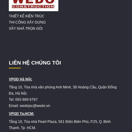
THIẾT KẾ KIẾN TRÚC
THI CÔNG XÂY DỰNG
XÂY NHÀ TRỌN GÓI
LIÊN HỆ CHÚNG TÔI
VPGD Hà Nội:
Tầng 10, Tòa nhà văn phòng Anh Minh, 36 Hoàng Cầu, Quận Đống
Đa, Hà Nội.
Tel: 093 889 6767
Email: wedojsc@wedo.vn
VPGD Tp.HCM:
Tầng 10, Tòa nhà Pearl Plaza, 561 Điện Biên Phủ, P.25, Q. Bình
Thạnh, Tp. HCM.