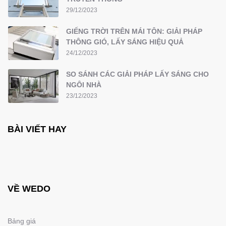
29/12/2023
GIẾNG TRỜI TRÊN MÁI TÔN: GIẢI PHÁP
THÔNG GIÓ, LẤY SÁNG HIỆU QUẢ
24/12/2023
SO SÁNH CÁC GIẢI PHÁP LẤY SÁNG CHO
NGÔI NHÀ
23/12/2023
BÀI VIẾT HAY
VỀ WEDO
Bảng giá