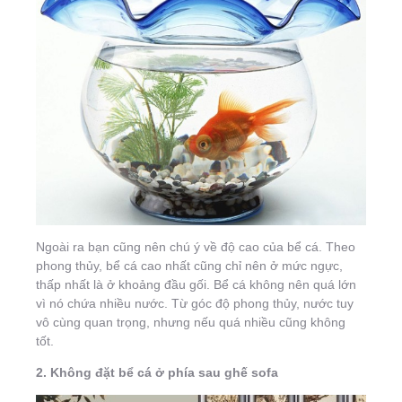
Ngoài ra bạn cũng nên chú ý về độ cao của bể cá. Theo
phong thủy, bể cá cao nhất cũng chỉ nên ở mức ngực,
thấp nhất là ở khoảng đầu gối. Bể cá không nên quá lớn
vì nó chứa nhiều nước. Từ góc độ phong thủy, nước tuy
vô cùng quan trọng, nhưng nếu quá nhiều cũng không
tốt.
2. Không đặt bể cá ở phía sau ghế sofa