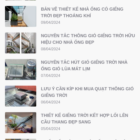
BẢN VẼ THIẾT KẾ NHÀ ỐNG CÓ GIẾNG
TRỜI ĐẸP THOÁNG KHÍ
09/04/2024
NGUYÊN TẮC THÔNG GIÓ GIẾNG TRỜI HỮU
HIỆU CHO NHÀ ỐNG ĐẸP
08/04/2024
NGUYÊN TẮC HÚT GIÓ GIẾNG TRỜI NHÀ
ỐNG GIÓ LÙA MÁT LỊM
07/04/2024
LƯU Ý CẦN KÍP KHI MUA QUẠT THÔNG GIÓ
GIẾNG TRỜI
06/04/2024
THIẾT KẾ GIẾNG TRỜI KẾT HỢP LỐI LÊN
CẦU THANG ĐẸP SANG
05/04/2024