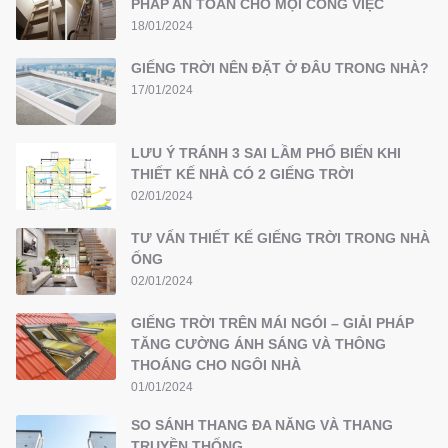
PHÁP AN TOÀN CHO MỌI CÔNG VIỆC
18/01/2024
GIẾNG TRỜI NÊN ĐẶT Ở ĐÂU TRONG NHÀ?
17/01/2024
LƯU Ý TRÁNH 3 SAI LẦM PHỔ BIẾN KHI
THIẾT KẾ NHÀ CÓ 2 GIẾNG TRỜI
02/01/2024
TƯ VẤN THIẾT KẾ GIẾNG TRỜI TRONG NHÀ
ỐNG
02/01/2024
GIẾNG TRỜI TRÊN MÁI NGÓI – GIẢI PHÁP
TĂNG CƯỜNG ÁNH SÁNG VÀ THÔNG
THOÁNG CHO NGÔI NHÀ
01/01/2024
SO SÁNH THANG ĐA NĂNG VÀ THANG
TRUYỀN THỐNG