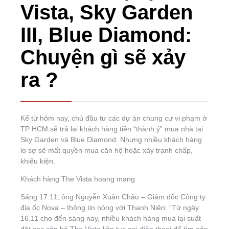
Vista, Sky Garden
III, Blue Diamond:
Chuyện gì sẽ xảy
ra ?
Kể từ hôm nay, chủ đầu tư các dự án chung cư vi phạm ở
TP HCM sẽ trả lại khách hàng tiền “thành ý” mua nhà tại
Sky Garden và Blue Diamond. Nhưng nhiều khách hàng
lo sợ sẽ mất quyền mua căn hộ hoặc xảy tranh chấp,
khiếu kiện.
Khách hàng The Vista hoang mang
Sáng 17.11, ông Nguyễn Xuân Châu – Giám đốc Công ty
địa ốc Nova – thông tin nóng với Thanh Niên: “Từ ngày
16.11 cho đến sáng nay, nhiều khách hàng mua lại suất