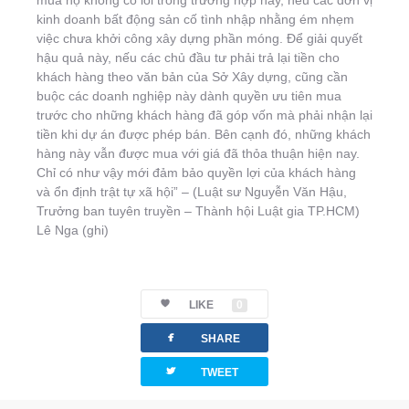
mua họ không có lỗi trong trường hợp này, nếu các đơn vị
kinh doanh bất động sản cố tình nhập nhằng ém nhẹm
việc chưa khởi công xây dựng phần móng. Để giải quyết
hậu quả này, nếu các chủ đầu tư phải trả lại tiền cho
khách hàng theo văn bản của Sở Xây dựng, cũng cần
buộc các doanh nghiệp này dành quyền ưu tiên mua
trước cho những khách hàng đã góp vốn mà phải nhận lại
tiền khi dự án được phép bán. Bên cạnh đó, những khách
hàng này vẫn được mua với giá đã thỏa thuận hiện nay.
Chỉ có như vậy mới đảm bảo quyền lợi của khách hàng
và ổn định trật tự xã hội” – (Luật sư Nguyễn Văn Hậu,
Trưởng ban tuyên truyền – Thành hội Luật gia TP.HCM)
Lê Nga (ghi)
LIKE
0
facebook
SHARE
twitterbird
TWEET