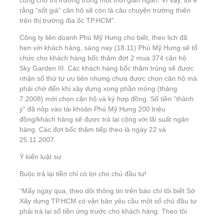
cung cho thị trường trong một thời gian ngắn. Vì vậy, tôi e
rằng “sốt giá” căn hộ sẽ còn là câu chuyện trường thiên
trên thị trường địa ốc TP.HCM”.
Công ty liên doanh Phú Mỹ Hưng cho biết, theo lịch đã
hẹn với khách hàng, sáng nay (18.11) Phú Mỹ Hưng sẽ tổ
chức cho khách hàng bốc thăm đợt 2 mua 374 căn hộ
Sky Garden III. Các khách hàng bốc thăm trúng sẽ được
nhận số thứ tự ưu tiên nhưng chưa được chọn căn hộ mà
phải chờ đến khi xây dựng xong phần móng (tháng
7.2008) mới chọn căn hộ và ký hợp đồng. Số tiền “thành
ý” đã nộp vào tài khoản Phú Mỹ Hưng 200 triệu
đồng/khách hàng sẽ được trả lại cộng với lãi suất ngân
hàng. Các đợt bốc thăm tiếp theo là ngày 22 và
25.11.2007.
Ý kiến luật sư
Buộc trả lại tiền chỉ có lợi cho chủ đầu tư!
“Mấy ngày qua, theo dõi thông tin trên báo chí tôi biết Sở
Xây dựng TP.HCM có văn bản yêu cầu một số chủ đầu tư
phải trả lại số tiền ứng trước cho khách hàng. Theo tôi