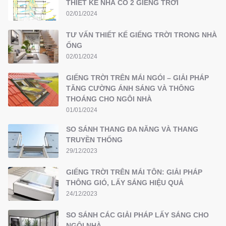
THIẾT KẾ NHÀ CÓ 2 GIẾNG TRỜI
02/01/2024
TƯ VẤN THIẾT KẾ GIẾNG TRỜI TRONG NHÀ
ỐNG
02/01/2024
GIẾNG TRỜI TRÊN MÁI NGÓI – GIẢI PHÁP
TĂNG CƯỜNG ÁNH SÁNG VÀ THÔNG
THOÁNG CHO NGÔI NHÀ
01/01/2024
SO SÁNH THANG ĐA NĂNG VÀ THANG
TRUYỀN THỐNG
29/12/2023
GIẾNG TRỜI TRÊN MÁI TÔN: GIẢI PHÁP
THÔNG GIÓ, LẤY SÁNG HIỆU QUẢ
24/12/2023
SO SÁNH CÁC GIẢI PHÁP LẤY SÁNG CHO
NGÔI NHÀ