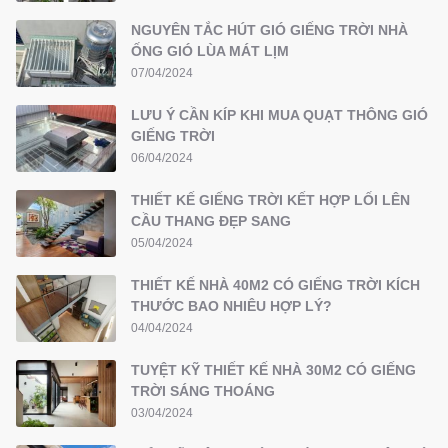
NGUYÊN TẮC HÚT GIÓ GIẾNG TRỜI NHÀ
ỐNG GIÓ LÙA MÁT LỊM
07/04/2024
LƯU Ý CẦN KÍP KHI MUA QUẠT THÔNG GIÓ
GIẾNG TRỜI
06/04/2024
THIẾT KẾ GIẾNG TRỜI KẾT HỢP LỐI LÊN
CẦU THANG ĐẸP SANG
05/04/2024
THIẾT KẾ NHÀ 40M2 CÓ GIẾNG TRỜI KÍCH
THƯỚC BAO NHIÊU HỢP LÝ?
04/04/2024
TUYỆT KỸ THIẾT KẾ NHÀ 30M2 CÓ GIẾNG
TRỜI SÁNG THOÁNG
03/04/2024