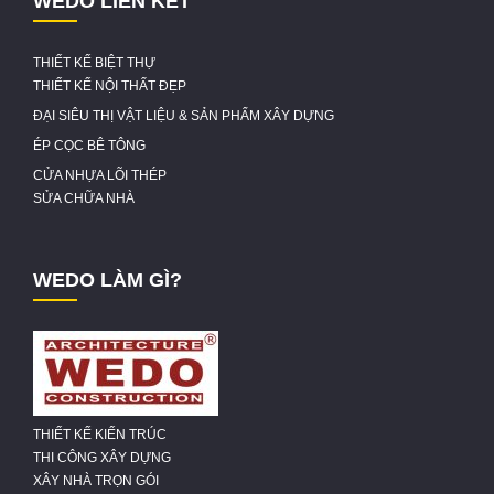
WEDO LIÊN KẾT
THIẾT KẾ BIỆT THỰ
THIẾT KẾ NỘI THẤT ĐẸP
ĐẠI SIÊU THỊ VẬT LIỆU & SẢN PHẨM XÂY DỰNG
ÉP CỌC BÊ TÔNG
CỬA NHỰA LÕI THÉP
SỬA CHỮA NHÀ
WEDO LÀM GÌ?
THIẾT KẾ KIẾN TRÚC
THI CÔNG XÂY DỰNG
XÂY NHÀ TRỌN GÓI