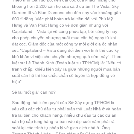
Theo tính toán sơ bộ, tiền đặt cọc của khách hàng cho
khoảng hơn 2.200 căn hộ của cả 3 dự án The Vista, Sky
Garden III và Blue Diamond cho đến nay vào khoảng gần
600 tỉ đồng. Việc phải hoàn trả lại tiền đối với Phú Mỹ
Hưng và Vạn Phát Hưng có vẻ đơn giản nhưng với
Capitaland – Vista lại vô cùng phức tạp, bởi công ty này
cho phép chuyển nhượng suất mua căn hộ ngay từ khi
đặt cọc. Giám đốc của một công ty môi giới địa ốc nhận
xét: “Capitaland – Vista đang đối diện với tình thế cực kỳ
khó khăn vì việc cho chuyển nhượng quá sớm này”. Theo
luật sư Lê Thành Kính (Đoàn luật sư TP.HCM) là: “Nếu có
tranh chấp, khiếu kiện xảy ra giữa những người mua bán
suất căn hộ thì tòa chắc chắn sẽ tuyên là hợp đồng vô
hiệu”.
Sẽ lại “sốt giá” căn hộ?
Sau động thái kiên quyết của Sở Xây dựng TP.HCM là
yêu cầu các chủ đầu tư phải tuân thủ Luật Nhà ở và hoàn
trả lại tiền cho khách hàng, nhiều chủ đầu tư các dự án
căn hộ sắp tung hàng ra bán vào dịp cuối năm phải rà
soát lại các trình tự pháp lý về giao dịch nhà ở. Ông