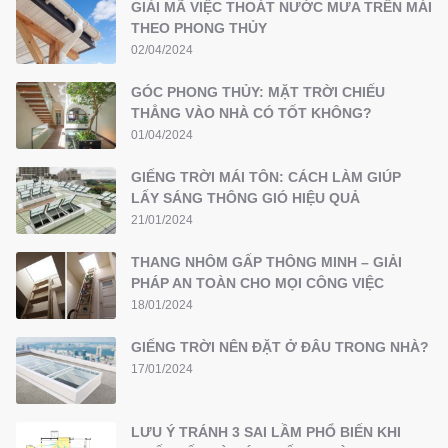
GIẢI MÃ VIỆC THOÁT NƯỚC MƯA TRÊN MÁI
THEO PHONG THỦY
02/04/2024
GÓC PHONG THỦY: MẶT TRỜI CHIẾU
THẲNG VÀO NHÀ CÓ TỐT KHÔNG?
01/04/2024
GIẾNG TRỜI MÁI TÔN: CÁCH LÀM GIÚP
LẤY SÁNG THÔNG GIÓ HIỆU QUẢ
21/01/2024
THANG NHÔM GẤP THÔNG MINH – GIẢI
PHÁP AN TOÀN CHO MỌI CÔNG VIỆC
18/01/2024
GIẾNG TRỜI NÊN ĐẶT Ở ĐÂU TRONG NHÀ?
17/01/2024
LƯU Ý TRÁNH 3 SAI LẦM PHỔ BIẾN KHI