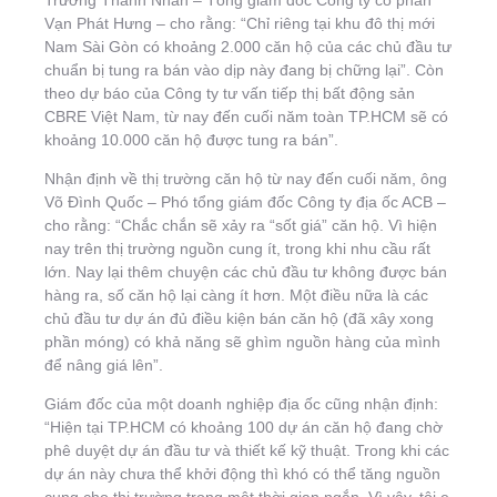
Trương Thành Nhân – Tổng giám đốc Công ty cổ phần
Vạn Phát Hưng – cho rằng: “Chỉ riêng tại khu đô thị mới
Nam Sài Gòn có khoảng 2.000 căn hộ của các chủ đầu tư
chuẩn bị tung ra bán vào dịp này đang bị chững lại”. Còn
theo dự báo của Công ty tư vấn tiếp thị bất động sản
CBRE Việt Nam, từ nay đến cuối năm toàn TP.HCM sẽ có
khoảng 10.000 căn hộ được tung ra bán”.
Nhận định về thị trường căn hộ từ nay đến cuối năm, ông
Võ Đình Quốc – Phó tổng giám đốc Công ty địa ốc ACB –
cho rằng: “Chắc chắn sẽ xảy ra “sốt giá” căn hộ. Vì hiện
nay trên thị trường nguồn cung ít, trong khi nhu cầu rất
lớn. Nay lại thêm chuyện các chủ đầu tư không được bán
hàng ra, số căn hộ lại càng ít hơn. Một điều nữa là các
chủ đầu tư dự án đủ điều kiện bán căn hộ (đã xây xong
phần móng) có khả năng sẽ ghìm nguồn hàng của mình
để nâng giá lên”.
Giám đốc của một doanh nghiệp địa ốc cũng nhận định:
“Hiện tại TP.HCM có khoảng 100 dự án căn hộ đang chờ
phê duyệt dự án đầu tư và thiết kế kỹ thuật. Trong khi các
dự án này chưa thể khởi động thì khó có thể tăng nguồn