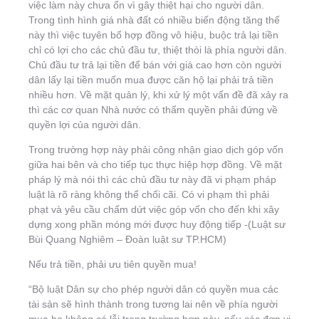
việc làm này chưa ổn vì gây thiệt hại cho người dân.
Trong tình hình giá nhà đất có nhiều biến động tăng thế
này thì việc tuyên bố hợp đồng vô hiệu, buộc trả lại tiền
chỉ có lợi cho các chủ đầu tư, thiệt thòi là phía người dân.
Chủ đầu tư trả lại tiền để bán với giá cao hơn còn người
dân lấy lại tiền muốn mua được căn hộ lại phải trả tiền
nhiều hơn. Về mặt quản lý, khi xử lý một vấn đề đã xảy ra
thì các cơ quan Nhà nước có thẩm quyền phải đứng về
quyền lợi của người dân.
Trong trường hợp này phải công nhận giao dịch góp vốn
giữa hai bên và cho tiếp tục thực hiệp hợp đồng. Về mặt
pháp lý mà nói thì các chủ đầu tư này đã vi phạm pháp
luật là rõ ràng không thể chối cãi. Có vi phạm thì phải
phạt và yêu cầu chấm dứt việc góp vốn cho đến khi xây
dựng xong phần móng mới được huy động tiếp -(Luật sư
Bùi Quang Nghiêm – Đoàn luật sư TP.HCM)
Nếu trả tiền, phải ưu tiên quyền mua!
“Bộ luật Dân sự cho phép người dân có quyền mua các
tài sản sẽ hình thành trong tương lai nên về phía người