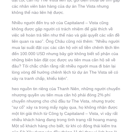
đặt cọc căn hộ The Vista liên tục gọi điện thoại để tìm gặp
các nhân viên bán hàng của dự án The Vista nhưng
không thể nào liên hệ được.
Nhiều người đến trụ sở của Capitaland – Vista cũng
không được gặp người có trách nhiệm để giải thích về
việc sẽ hoàn trả tiền như thế nào và giải quyết các vấn đề
liên quan ra sao”. Ông Châu cũng nói thêm: “Nhiều người
mua lại suất đặt cọc các căn hộ với số tiền chênh lệch lên
đến 100.000 USD nhưng bây giờ không biết số phận của
những biên bản đặt cọc được ưu tiên mua căn hộ sẽ về
đâu? Tôi chắc chắn rằng rất nhiều người mua đi bán lại
lòng vòng để hưởng chênh lệch từ dự án The Vista sẽ có
xảy ra tranh chấp, khiếu kiện”.
heo nguồn tin riêng của Thanh Niên, những người chuyển
nhượng quyền ưu tiên mua căn hộ phải đóng 2% phí
chuyển nhượng cho chủ đầu tư The Vista, nhưng trước
“sự cố” xảy ra trong mấy ngày qua, họ không nhận được
một lời giải thích từ Công ty Capitaland – Vista, vì vậy rất
nhiều khách hàng đang trong tình trạng rất hoang mang.
Một số khách hàng cho biết, từ khi có động thái kiểm tra