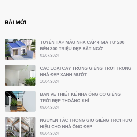
BÀI MỚI
TUYỂN TẬP MẪU NHÀ CẤP 4 GIÁ TỪ 200
ĐẾN 300 TRIỆU ĐẸP BẤT NGỜ
01/07/2024
CÁC LOẠI CÂY TRỒNG GIẾNG TRỜI TRONG
NHÀ ĐẸP XANH MƯỚT
10/04/2024
BẢN VẼ THIẾT KẾ NHÀ ỐNG CÓ GIẾNG
TRỜI ĐẸP THOÁNG KHÍ
09/04/2024
NGUYÊN TẮC THÔNG GIÓ GIẾNG TRỜI HỮU
HIỆU CHO NHÀ ỐNG ĐẸP
08/04/2024