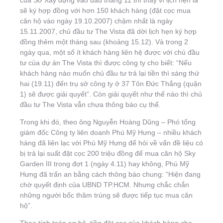
của Sở Xây dựng vào đầu tháng 11 thì thay vì lịch hẹn là
sẽ ký hợp đồng với hơn 150 khách hàng (đặt cọc mua
căn hộ vào ngày 19.10.2007) chậm nhất là ngày
15.11.2007, chủ đầu tư The Vista đã dời lịch hẹn ký hợp
đồng thêm một tháng sau (khoảng 15.12). Và trong 2
ngày qua, một số ít khách hàng liên hệ được với chủ đầu
tư của dự án The Vista thì được công ty cho biết: “Nếu
khách hàng nào muốn chủ đầu tư trả lại tiền thì sáng thứ
hai (19.11) đến trụ sở công ty ở 37 Tôn Đức Thắng (quận
1) sẽ được giải quyết”. Còn giải quyết như thế nào thì chủ
đầu tư The Vista vẫn chưa thông báo cụ thể.
Trong khi đó, theo ông Nguyễn Hoàng Dũng – Phó tổng
giám đốc Công ty liên doanh Phú Mỹ Hưng – nhiều khách
hàng đã liên lạc với Phú Mỹ Hưng để hỏi về vấn đề liệu có
bị trả lại suất đặt cọc 200 triệu đồng để mua căn hộ Sky
Garden III trong đợt 1 (ngày 4.11) hay không, Phú Mỹ
Hưng đã trấn an bằng cách thông báo chung: “Hiện đang
chờ quyết định của UBND TP.HCM. Nhưng chắc chắn
những người bốc thăm trúng sẽ được tiếp tục mua căn
hộ”.