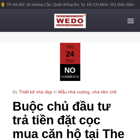
TP. Hà Nội: 36 Hoàng Cầu, Quận Đống Đa; Tp. Hồ Chí Minh: 561 Điện Biên
Phủ, Quận Bình Thạnh.
TH5
24
2013
NO
COMMENTS
By
Thiết kế nhà đẹp
in
Mẫu nhà xưởng, nhà tiền chế
Buộc chủ đầu tư
trả tiền đặt cọc
mua căn hộ tại The