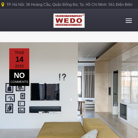
TP. Hà Nội: 36 Hoàng Cầu, Quận Đống Đa; Tp. Hồ Chí Minh: 561 Điện Biên
Phủ, Quận Bình Thạnh.
TH10
14
2015
NO
COMMENTS