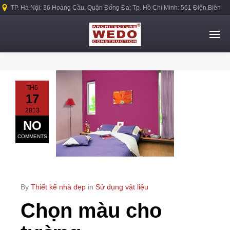
TP. Hà Nội: 36 Hoàng Cầu, Quận Đống Đa; Tp. Hồ Chí Minh: 561 Điện Biên
Phủ, Quận Bình Thạnh.
TH6
17
2013
NO
COMMENTS
By
Thiết kế nhà đẹp
in
Sử dụng vật liệu
Chọn màu cho