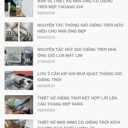
BẢN VẼ THIẾT KẾ NHÀ ỐNG CÓ GIẾNG
TRỜI ĐẸP THOÁNG KHÍ
09/04/2024
NGUYÊN TẮC THÔNG GIÓ GIẾNG TRỜI HỮU
HIỆU CHO NHÀ ỐNG ĐẸP
08/04/2024
NGUYÊN TẮC HÚT GIÓ GIẾNG TRỜI NHÀ
ỐNG GIÓ LÙA MÁT LỊM
07/04/2024
LƯU Ý CẦN KÍP KHI MUA QUẠT THÔNG GIÓ
GIẾNG TRỜI
06/04/2024
THIẾT KẾ GIẾNG TRỜI KẾT HỢP LỐI LÊN
CẦU THANG ĐẸP SANG
05/04/2024
THIẾT KẾ NHÀ 40M2 CÓ GIẾNG TRỜI KÍCH