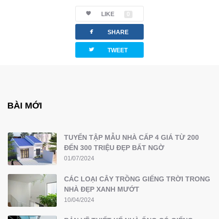
LIKE
0
facebook
SHARE
twitterbird
TWEET
BÀI MỚI
TUYỂN TẬP MẪU NHÀ CẤP 4 GIÁ TỪ 200
ĐẾN 300 TRIỆU ĐẸP BẤT NGỜ
01/07/2024
CÁC LOẠI CÂY TRỒNG GIẾNG TRỜI TRONG
NHÀ ĐẸP XANH MƯỚT
10/04/2024