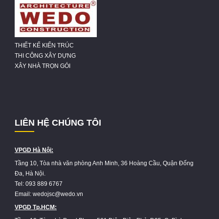
THIẾT KẾ KIẾN TRÚC
THI CÔNG XÂY DỰNG
XÂY NHÀ TRỌN GÓI
LIÊN HỆ CHÚNG TÔI
VPGD Hà Nội:
Tầng 10, Tòa nhà văn phòng Anh Minh, 36 Hoàng Cầu, Quận Đống
Đa, Hà Nội.
Tel: 093 889 6767
Email: wedojsc@wedo.vn
VPGD Tp.HCM: