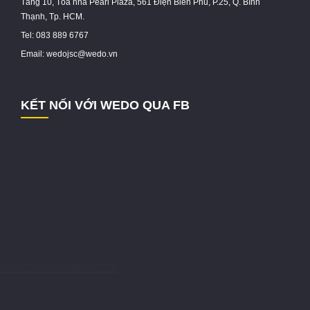
Tầng 10, Tòa nhà Pearl Plaza, 561 Điện Biên Phủ, P.25, Q. Bình
Thạnh, Tp. HCM.
Tel: 083 889 6767
Email: wedojsc@wedo.vn
KẾT NỐI VỚI WEDO QUA FB