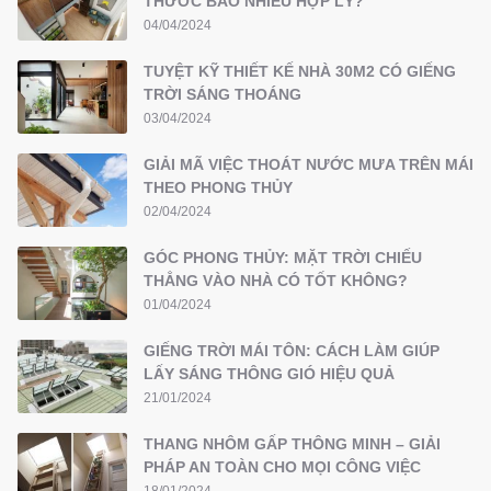
THƯỚC BAO NHIÊU HỢP LÝ?
04/04/2024
TUYỆT KỸ THIẾT KẾ NHÀ 30M2 CÓ GIẾNG
TRỜI SÁNG THOÁNG
03/04/2024
GIẢI MÃ VIỆC THOÁT NƯỚC MƯA TRÊN MÁI
THEO PHONG THỦY
02/04/2024
GÓC PHONG THỦY: MẶT TRỜI CHIẾU
THẲNG VÀO NHÀ CÓ TỐT KHÔNG?
01/04/2024
GIẾNG TRỜI MÁI TÔN: CÁCH LÀM GIÚP
LẤY SÁNG THÔNG GIÓ HIỆU QUẢ
21/01/2024
THANG NHÔM GẤP THÔNG MINH – GIẢI
PHÁP AN TOÀN CHO MỌI CÔNG VIỆC
18/01/2024