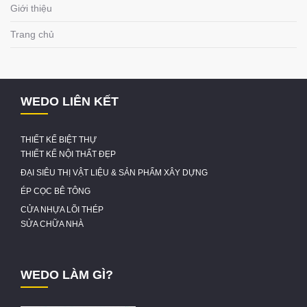
Giới thiệu
Trang chủ
WEDO LIÊN KẾT
THIẾT KẾ BIỆT THỰ
THIẾT KẾ NỘI THẤT ĐẸP
ĐẠI SIÊU THỊ VẬT LIỆU & SẢN PHẨM XÂY DỰNG
ÉP CỌC BÊ TÔNG
CỬA NHỰA LÕI THÉP
SỬA CHỮA NHÀ
WEDO LÀM GÌ?