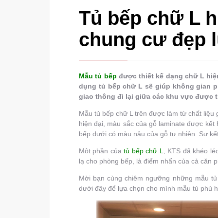
Tủ bếp chữ L h
chung cư đẹp l
Mẫu tủ bếp
được thiết kế dạng chữ L hiện
dụng tủ bếp chữ L sẽ giúp không gian 
giao thông đi lại giữa các khu vực được t
Mẫu tủ bếp chữ L trên được làm từ chất liệu
hiện đại, màu sắc của gỗ laminate được kết 
bếp dưới có màu nâu của gỗ tự nhiên. Sự kết
Một phần của
tủ bếp chữ L
, KTS đã khéo léo
lạ cho phòng bếp, là điểm nhấn của cả căn 
Mời bạn cùng chiêm ngưỡng những mẫu tủ b
dưới đây để lựa chọn cho mình mẫu tủ phù h