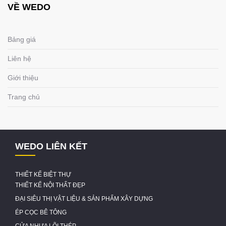
VỀ WEDO
Bảng giá
Liên hệ
Giới thiệu
Trang chủ
WEDO LIÊN KẾT
THIẾT KẾ BIỆT THỰ
THIẾT KẾ NỘI THẤT ĐẸP
ĐẠI SIÊU THỊ VẬT LIỆU & SẢN PHẨM XÂY DỰNG
ÉP CỌC BÊ TÔNG