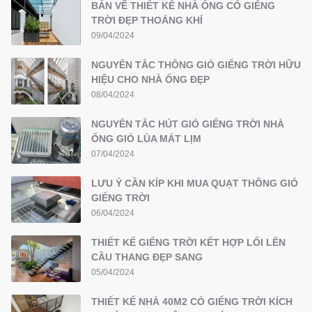
BẢN VẼ THIẾT KẾ NHÀ ỐNG CÓ GIẾNG
TRỜI ĐẸP THOÁNG KHÍ
09/04/2024
NGUYÊN TẮC THÔNG GIÓ GIẾNG TRỜI HỮU
HIỆU CHO NHÀ ỐNG ĐẸP
08/04/2024
NGUYÊN TẮC HÚT GIÓ GIẾNG TRỜI NHÀ
ỐNG GIÓ LÙA MÁT LỊM
07/04/2024
LƯU Ý CẦN KÍP KHI MUA QUẠT THÔNG GIÓ
GIẾNG TRỜI
06/04/2024
THIẾT KẾ GIẾNG TRỜI KẾT HỢP LỐI LÊN
CẦU THANG ĐẸP SANG
05/04/2024
THIẾT KẾ NHÀ 40M2 CÓ GIẾNG TRỜI KÍCH