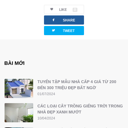
LIKE
0
facebook
SHARE
twitterbird
TWEET
BÀI MỚI
TUYỂN TẬP MẪU NHÀ CẤP 4 GIÁ TỪ 200
ĐẾN 300 TRIỆU ĐẸP BẤT NGỜ
01/07/2024
CÁC LOẠI CÂY TRỒNG GIẾNG TRỜI TRONG
NHÀ ĐẸP XANH MƯỚT
10/04/2024