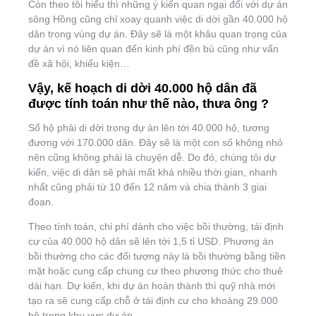
Còn theo tôi hiểu thì những ý kiến quan ngại đối với dự án
sông Hồng cũng chỉ xoay quanh việc di dời gần 40.000 hộ
dân trong vùng dự án. Đây sẽ là một khâu quan trọng của
dự án vì nó liên quan đến kinh phí đền bù cũng như vấn
đề xã hội, khiếu kiện…
Vậy, kế hoạch di dời 40.000 hộ dân đã
được tính toán như thế nào, thưa ông ?
Số hộ phải di dời trong dự án lên tới 40.000 hộ, tương
đương với 170.000 dân. Đây sẽ là một con số không nhỏ
nên cũng không phải là chuyện dễ. Do đó, chúng tôi dự
kiến, việc di dân sẽ phải mất khá nhiều thời gian, nhanh
nhất cũng phải từ 10 đến 12 năm và chia thành 3 giai
đoạn.
Theo tính toán, chi phí dành cho việc bồi thường, tái định
cư của 40.000 hộ dân sẽ lên tới 1,5 tỉ USD. Phương án
bồi thường cho các đối tượng này là bồi thường bằng tiền
mặt hoặc cung cấp chung cư theo phương thức cho thuê
dài hạn. Dự kiến, khi dự án hoàn thành thì quỹ nhà mới
tạo ra sẽ cung cấp chỗ ở tái định cư cho khoảng 29.000
hộ trong khu vực dự án.