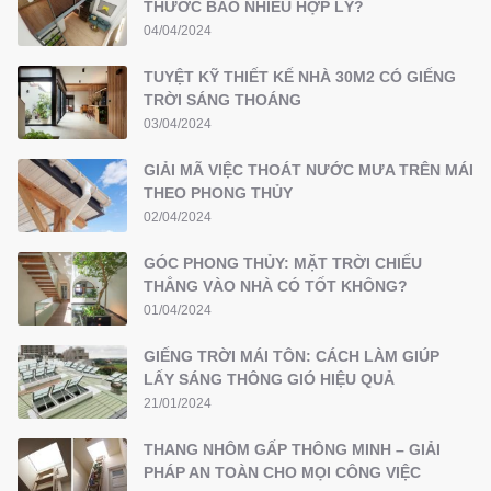
THƯỚC BAO NHIÊU HỢP LÝ?
04/04/2024
TUYỆT KỸ THIẾT KẾ NHÀ 30M2 CÓ GIẾNG
TRỜI SÁNG THOÁNG
03/04/2024
GIẢI MÃ VIỆC THOÁT NƯỚC MƯA TRÊN MÁI
THEO PHONG THỦY
02/04/2024
GÓC PHONG THỦY: MẶT TRỜI CHIẾU
THẲNG VÀO NHÀ CÓ TỐT KHÔNG?
01/04/2024
GIẾNG TRỜI MÁI TÔN: CÁCH LÀM GIÚP
LẤY SÁNG THÔNG GIÓ HIỆU QUẢ
21/01/2024
THANG NHÔM GẤP THÔNG MINH – GIẢI
PHÁP AN TOÀN CHO MỌI CÔNG VIỆC