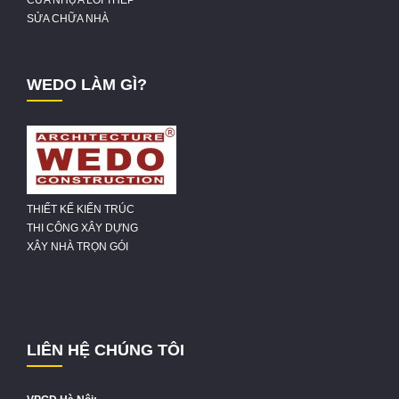
CỬA NHỰA LÕI THÉP
SỬA CHỮA NHÀ
WEDO LÀM GÌ?
THIẾT KẾ KIẾN TRÚC
THI CÔNG XÂY DỰNG
XÂY NHÀ TRỌN GÓI
LIÊN HỆ CHÚNG TÔI