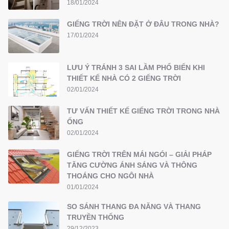
18/01/2024
GIẾNG TRỜI NÊN ĐẶT Ở ĐÂU TRONG NHÀ?
17/01/2024
LƯU Ý TRÁNH 3 SAI LẦM PHỔ BIẾN KHI
THIẾT KẾ NHÀ CÓ 2 GIẾNG TRỜI
02/01/2024
TƯ VẤN THIẾT KẾ GIẾNG TRỜI TRONG NHÀ
ỐNG
02/01/2024
GIẾNG TRỜI TRÊN MÁI NGÓI – GIẢI PHÁP
TĂNG CƯỜNG ÁNH SÁNG VÀ THÔNG
THOÁNG CHO NGÔI NHÀ
01/01/2024
SO SÁNH THANG ĐA NĂNG VÀ THANG
TRUYỀN THỐNG
29/12/2023