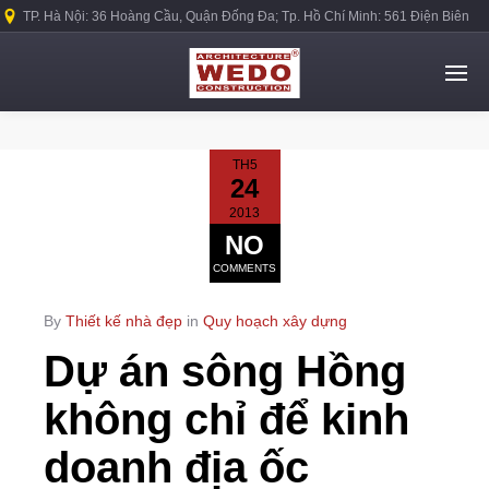
TP. Hà Nội: 36 Hoàng Cầu, Quận Đống Đa; Tp. Hồ Chí Minh: 561 Điện Biên
Phủ, Quận Bình Thạnh.
TH5
24
2013
NO
COMMENTS
By
Thiết kế nhà đẹp
in
Quy hoạch xây dựng
Dự án sông Hồng
không chỉ để kinh
doanh địa ốc